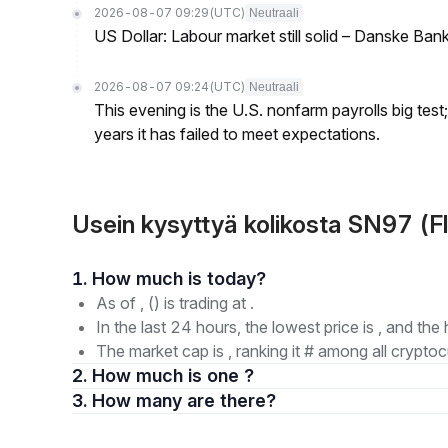
2026-08-07 09:29
(UTC)
Neutraali
US Dollar: Labour market still solid – Danske Ban
2026-08-07 09:24
(UTC)
Neutraali
This evening is the U.S. nonfarm payrolls big test
years it has failed to meet expectations.
Usein kysyttyä kolikosta SN97 (
1. How much is today?
As of , () is trading at .
In the last 24 hours, the lowest price is , and the 
The market cap is , ranking it # among all cryptoc
2. How much is one ?
3. How many are there?