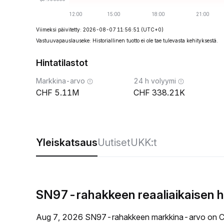
Viimeksi päivitetty: 2026-08-07 11:56:51
(UTC+0)
Vastuuvapauslauseke: Historiallinen tuotto ei ole tae tulevasta kehityksestä.
Hintatilastot
Markkina-arvo
24 h volyymi
5.11M
338.21K
Yleiskatsaus
Uutiset
UKK:t
SN97-rahakkeen reaaliaikaisen h
Aug 7, 2026 SN97-rahakkeen markkina-arvo on C