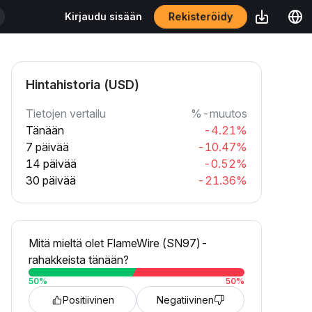
Rekisteröidy
Kirjaudu sisään
Hintahistoria (USD)
Tietojen vertailu
%-muutos
Tänään
-4.21%
7 päivää
-10.47%
14 päivää
-0.52%
30 päivää
-21.36%
Mitä mieltä olet FlameWire (SN97)-
rahakkeista tänään?
50
%
50
%
Positiivinen
Negatiivinen