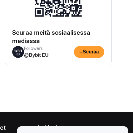
Seuraa meitä sosiaalisessa
mediassa
Followers
+
Seuraa
@Bybit EU
et
Lakiasiat