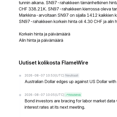
tunnin aikana. SN97-rahakkeen tämänhetkinen hinta
CHF 338.21K. SN97-rahakkeen kierrossa oleva tarjo
Markkina-arvoltaan SN97 on sijalla 1412 kaikkien k
SN97-rahakkeen korkein hinta oli 4.30 CHF ja alin h
Korkein hinta ja päivämäärä
Alin hinta ja päivämäärä
Uutiset kolikosta FlameWire
2026-08-07 10:53
(UTC)
Neutraali
Australian Dollar edges up against US Dollar wit
2026-08-07 10:05
(UTC)
nouseva
Bond investors are bracing for labor market data
interest rates at its next meeting.