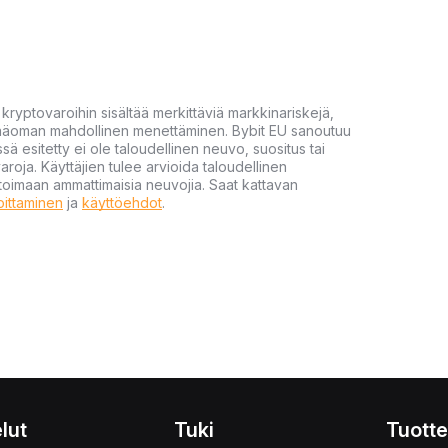
yptovaroihin sisältää merkittäviä markkinariskejä,
 pääoman mahdollinen menettäminen. Bybit EU sanoutuu
ssä esitetty ei ole taloudellinen neuvo, suositus tai
varoja. Käyttäjien tulee arvioida taloudellinen
ultoimaan ammattimaisia neuvojia. Saat kattavan
moittaminen
ja
käyttöehdot
.
lut
Tuki
Tuotte