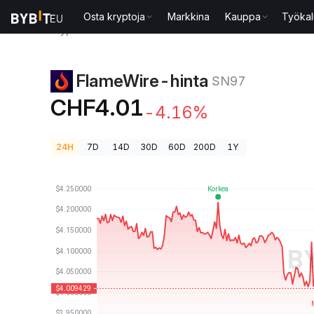
Osta kryptoja
Markkina
Kauppa
Työkal
Kryptohinnat
FlameWire-hinta SN97
FlameWire-hinta
SN97
CHF4.01
-4.16%
24H
7D
14D
30D
60D
200D
1Y