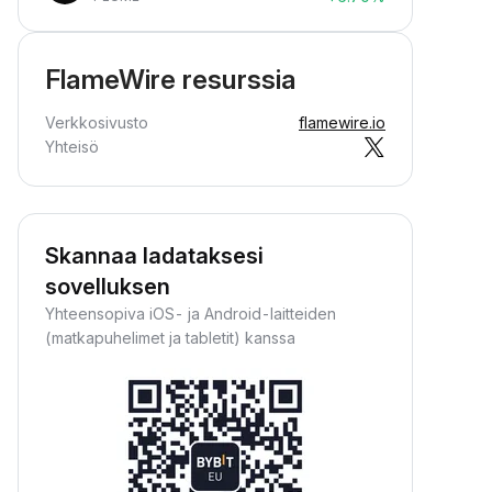
FlameWire resurssia
Verkkosivusto
flamewire.io
Yhteisö
Skannaa ladataksesi
sovelluksen
Yhteensopiva iOS- ja Android-laitteiden
(matkapuhelimet ja tabletit) kanssa