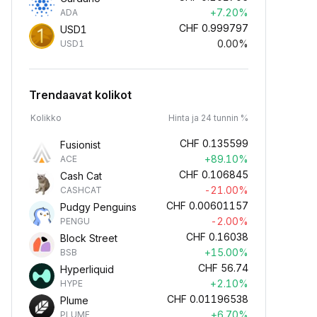
+7.20%
ADA
CHF
0.999797
USD1
0.00%
USD1
Trendaavat kolikot
Kolikko
Hinta ja 24 tunnin %
CHF
0.135599
Fusionist
+89.10%
ACE
CHF
0.106845
Cash Cat
-21.00%
CASHCAT
CHF
0.00601157
Pudgy Penguins
-2.00%
PENGU
CHF
0.16038
Block Street
+15.00%
BSB
CHF
56.74
Hyperliquid
+2.10%
HYPE
CHF
0.01196538
Plume
+6.70%
PLUME