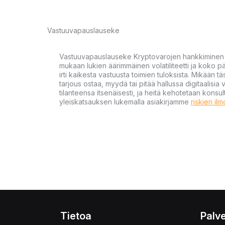
Vastuuvapauslauseke
Vastuuvapauslauseke Kryptovarojen hankkiminen kr
mukaan lukien äärimmäinen volatiliteetti ja koko
irti kaikesta vastuusta toimien tuloksista. Mikään tä
tarjous ostaa, myydä tai pitää hallussa digitaalisia 
tilanteensa itsenäisesti, ja heitä kehotetaan kons
yleiskatsauksen lukemalla asiakirjamme
riskien il
Tietoa
Palve