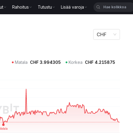
ut
Rahoitus
Tutustu
Lisää varoja
CHF
Matala
CHF
3.994305
Korkea
CHF
4.215875