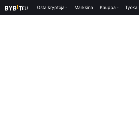
Osta kryptoja
Markkina
Kauppa
Työkal