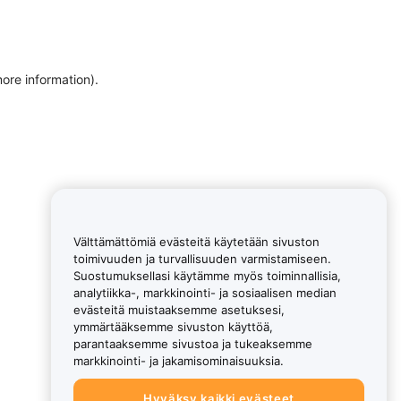
more information)
.
Välttämättömiä evästeitä käytetään sivuston
toimivuuden ja turvallisuuden varmistamiseen.
Suostumuksellasi käytämme myös toiminnallisia,
analytiikka-, markkinointi- ja sosiaalisen median
evästeitä muistaaksemme asetuksesi,
ymmärtääksemme sivuston käyttöä,
parantaaksemme sivustoa ja tukeaksemme
markkinointi- ja jakamisominaisuuksia.
Hyväksy kaikki evästeet