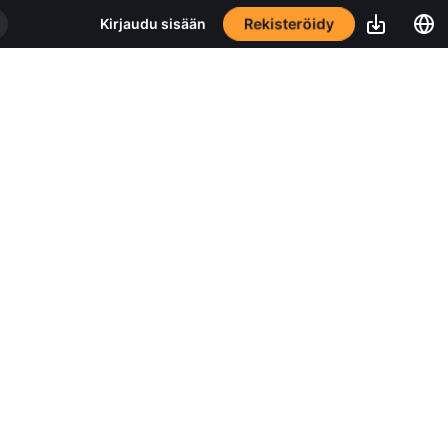
Rekisteröidy
Kirjaudu sisään