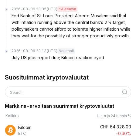
2026-08-06 23:35
(UTC)
Laskeva
Fed Bank of St. Louis President Alberto Musalem said that
with inflation running above the central bank’s 2% target,
policymakers cannot afford to tolerate higher inflation while
they wait for the possibility of stronger productivity growth.
2026-08-06 23:13
(UTC)
Neutraali
July US jobs report due; Bitcoin reaction eyed
Suosituimmat kryptovaluutat
Search
Markkina-arvoltaan suurimmat kryptovaluutat
Kolikko
Hinta ja 24 tunnin %
CHF
64,328.00
Bitcoin
-0.30%
BTC