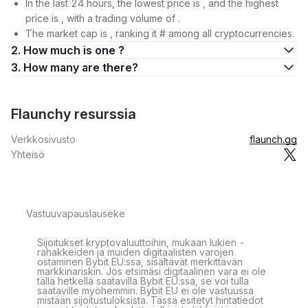
In the last 24 hours, the lowest price is , and the highest
price is , with a trading volume of .
The market cap is , ranking it # among all cryptocurrencies.
2. How much is one ?
3. How many are there?
Flaunchy resurssia
Verkkosivusto
flaunch.gg
Yhteisö
Vastuuvapauslauseke
Sijoitukset kryptovaluuttoihin, mukaan lukien -
rahakkeiden ja muiden digitaalisten varojen
ostaminen Bybit EU:ssa, sisältävät merkittävän
markkinariskin. Jos etsimäsi digitaalinen vara ei ole
tällä hetkellä saatavilla Bybit EU:ssa, se voi tulla
saataville myöhemmin. Bybit EU ei ole vastuussa
mistään sijoitustuloksista. Tässä esitetyt hintatiedot