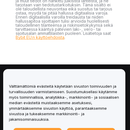
ja muut tiedot on hankittu julkisista lähteistä, ja ne
tarjotaan vain tiedotustarkoituksiin. Tämä sisältö ei
ole taloudellista neuvontaa eikä suositus tai tarjous
ostaa, myydä tai pitää hallussa digitaalisia varoja.
Ennen digitaalisilla varoilla treidausta tai niiden
hallussapitoa sijoittajien tulisi arvioida huolellisesti
taloudellinen tilanteensa ja riskinsietokykynsä sekä
tarvittaessa kääntyä pätevien laki-, vero- tai
sijoitusalan ammattilaisten puoleen. Lisätietoja saat
Bybit EU:n käyttöehdoista
.
Tietoa
Välttämättömiä evästeitä käytetään sivuston toimivuuden ja
Palvelut
turvallisuuden varmistamiseen. Suostumuksellasi käytämme
myös toiminnallisia, analytiikka-, markkinointi- ja sosiaalisen
median evästeitä muistaaksemme asetuksesi,
Tuki
ymmärtääksemme sivuston käyttöä, parantaaksemme
sivustoa ja tukeaksemme markkinointi- ja
Tuotteet
jakamisominaisuuksia.