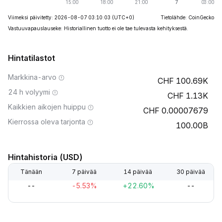
Viimeksi päivitetty: 2026-08-07 03:10:03
(UTC+0)
Tietolähde: CoinGecko
Vastuuvapauslauseke: Historiallinen tuotto ei ole tae tulevasta kehityksestä.
Hintatilastot
Markkina-arvo
100.69K
24 h volyymi
1.13K
Kaikkien aikojen huippu
0.00007679
Kierrossa oleva tarjonta
100.00B
Hintahistoria (USD)
Tänään
7 päivää
14 päivää
30 päivää
--
-5.53%
+22.60%
--