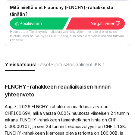
Mitä mieltä olet Flaunchy (FLNCHY)-rahakkeista
tänään?
Positiivinen
Negatiivinen
Huomautus: Tämä kysely heijastaa vain käyttäjien mielipiteitä eikä se ole
taloudellinen neuvo. Bybit EU ei tue sitä, eikä sen ole tarkoitus osoittaa tulevaa
kehitystä.
Yleiskatsaus
Uutiset
Sijoitus
Sosiaalinen
UKK:t
FLNCHY-rahakkeen reaaliaikaisen hinnan
yhteenveto
Aug 7, 2026 FLNCHY-rahakkeen markkina-arvo on
CHF100.69K, mikä vastaa 0.00% muutosta viimeisen 24 tunnin
aikana. FLNCHY-rahakkeen tämänhetkinen hinta on CHF
0.00000101, ja sen 24 tunnin treidausvolyymi on CHF 1.13K.
FLNCHY-rahakkeen kierrossa oleva tarjonta on 100.00B, ja