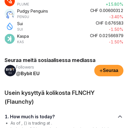
+15.80%
PLUME
CHF
0.00600312
Pudgy Penguins
-3.40%
PENGU
CHF
0.676583
Sui
-1.50%
SUI
CHF
0.02566979
Kaspa
-1.50%
KAS
Seuraa meitä sosiaalisessa mediassa
Followers
+
Seuraa
@Bybit EU
Usein kysyttyä kolikosta FLNCHY
(Flaunchy)
1. How much is today?
As of , () is trading at .