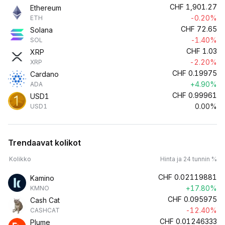
CHF
1,901.27
Ethereum
-0.20%
ETH
CHF
72.65
Solana
-1.40%
SOL
CHF
1.03
XRP
-2.20%
XRP
CHF
0.19975
Cardano
+4.90%
ADA
CHF
0.99961
USD1
0.00%
USD1
Trendaavat kolikot
Kolikko
Hinta ja 24 tunnin %
CHF
0.02119881
Kamino
+17.80%
KMNO
CHF
0.095975
Cash Cat
-12.40%
CASHCAT
CHF
0.01246333
Plume