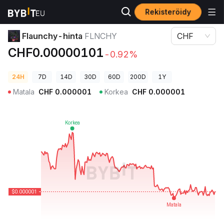
Rekisteröidy
Kryptohinnat
Flaunchy-hinta FLNCHY
Flaunchy-hinta
FLNCHY
CHF
CHF0.00000101
-0.92%
24H
7D
14D
30D
60D
200D
1Y
Matala
CHF
0.000001
Korkea
CHF
0.000001