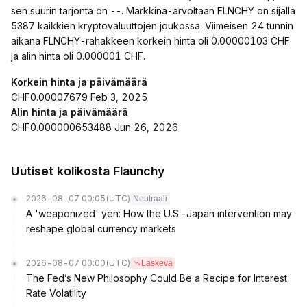
sen suurin tarjonta on --. Markkina-arvoltaan FLNCHY on sijalla
5387 kaikkien kryptovaluuttojen joukossa. Viimeisen 24 tunnin
aikana FLNCHY-rahakkeen korkein hinta oli 0.00000103 CHF
ja alin hinta oli 0.000001 CHF.
Korkein hinta ja päivämäärä
CHF0.00007679 Feb 3, 2025
Alin hinta ja päivämäärä
CHF0.000000653488 Jun 26, 2026
Uutiset kolikosta Flaunchy
2026-08-07 00:05
(UTC)
Neutraali
A 'weaponized' yen: How the U.S.-Japan intervention may
reshape global currency markets
2026-08-07 00:00
(UTC)
Laskeva
The Fed’s New Philosophy Could Be a Recipe for Interest
Rate Volatility