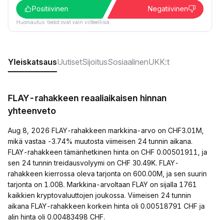
Positiivinen
Negatiivinen
Huomautus: tiedot ovat vain viitteellisiä.
Yleiskatsaus
Uutiset
Sijoitus
Sosiaalinen
UKK:t
FLAY-rahakkeen reaaliaikaisen hinnan
yhteenveto
Aug 8, 2026 FLAY-rahakkeen markkina-arvo on CHF3.01M,
mikä vastaa -3.74% muutosta viimeisen 24 tunnin aikana.
FLAY-rahakkeen tämänhetkinen hinta on CHF 0.00501911, ja
sen 24 tunnin treidausvolyymi on CHF 30.49K. FLAY-
rahakkeen kierrossa oleva tarjonta on 600.00M, ja sen suurin
tarjonta on 1.00B. Markkina-arvoltaan FLAY on sijalla 1761
kaikkien kryptovaluuttojen joukossa. Viimeisen 24 tunnin
aikana FLAY-rahakkeen korkein hinta oli 0.00518791 CHF ja
alin hinta oli 0.00483498 CHF.