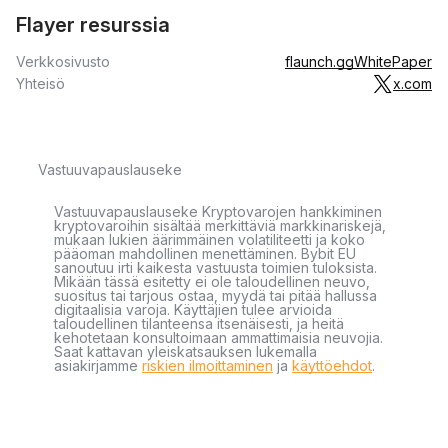
Flayer resurssia
Verkkosivusto
flaunch.gg
WhitePaper
Yhteisö
x.com
Vastuuvapauslauseke
Vastuuvapauslauseke Kryptovarojen hankkiminen
kryptovaroihin sisältää merkittäviä markkinariskejä,
mukaan lukien äärimmäinen volatiliteetti ja koko
pääoman mahdollinen menettäminen. Bybit EU
sanoutuu irti kaikesta vastuusta toimien tuloksista.
Mikään tässä esitetty ei ole taloudellinen neuvo,
suositus tai tarjous ostaa, myydä tai pitää hallussa
digitaalisia varoja. Käyttäjien tulee arvioida
taloudellinen tilanteensa itsenäisesti, ja heitä
kehotetaan konsultoimaan ammattimaisia neuvojia.
Saat kattavan yleiskatsauksen lukemalla
asiakirjamme
riskien ilmoittaminen
ja
käyttöehdot
.