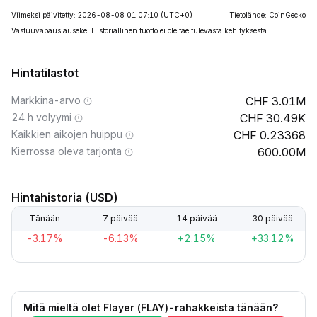
Viimeksi päivitetty: 2026-08-08 01:07:10
(UTC+0)
Tietolähde: CoinGecko
Vastuuvapauslauseke: Historiallinen tuotto ei ole tae tulevasta kehityksestä.
Hintatilastot
Markkina-arvo
3.01M
24 h volyymi
30.49K
Kaikkien aikojen huippu
0.23368
Kierrossa oleva tarjonta
600.00M
Hintahistoria (USD)
Tänään
7 päivää
14 päivää
30 päivää
-3.17%
-6.13%
+2.15%
+33.12%
Mitä mieltä olet Flayer (FLAY)-rahakkeista tänään?