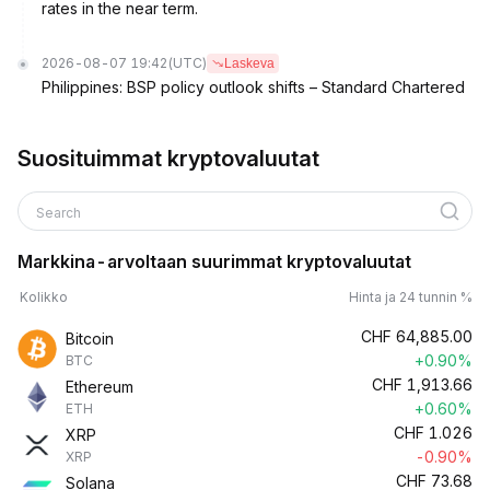
rates in the near term.
2026-08-07 19:42
(UTC)
Laskeva
Philippines: BSP policy outlook shifts – Standard Chartered
Suosituimmat kryptovaluutat
Search
Markkina-arvoltaan suurimmat kryptovaluutat
Kolikko
Hinta ja 24 tunnin %
CHF
64,885.00
Bitcoin
+0.90%
BTC
CHF
1,913.66
Ethereum
+0.60%
ETH
CHF
1.026
XRP
-0.90%
XRP
CHF
73.68
Solana