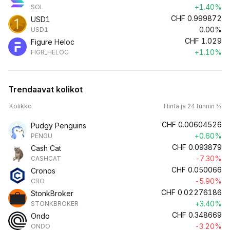
+1.40%
SOL
CHF
0.999872
USD1
0.00%
USD1
CHF
1.029
Figure Heloc
+1.10%
FIGR_HELOC
Trendaavat kolikot
Kolikko
Hinta ja 24 tunnin %
CHF
0.00604526
Pudgy Penguins
+0.60%
PENGU
CHF
0.093879
Cash Cat
-7.30%
CASHCAT
CHF
0.050066
Cronos
-5.90%
CRO
CHF
0.02276186
StonkBroker
+3.40%
STONKBROKER
CHF
0.348669
Ondo
-3.20%
ONDO