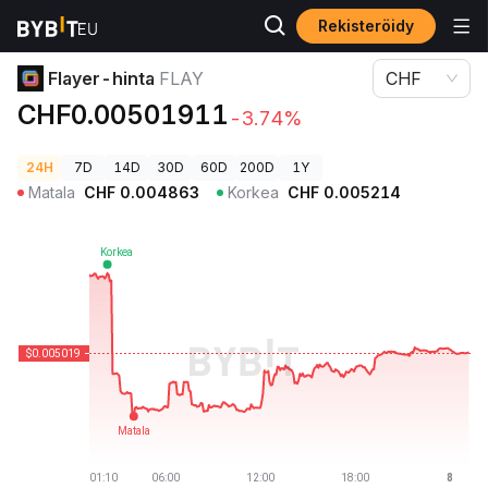
Rekisteröidy
Kryptohinnat
Flayer-hinta FLAY
Flayer-hinta
FLAY
CHF
CHF0.00501911
-3.74%
24H
7D
14D
30D
60D
200D
1Y
Matala
CHF
0.004863
Korkea
CHF
0.005214