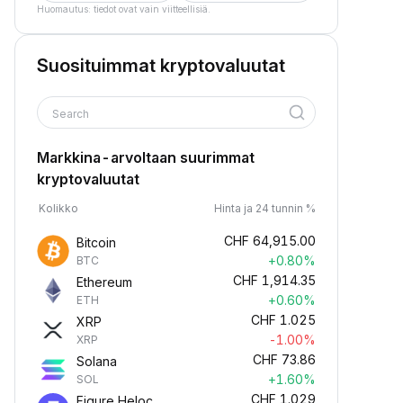
Huomautus: tiedot ovat vain viitteellisiä.
Suosituimmat kryptovaluutat
Search
Markkina-arvoltaan suurimmat
kryptovaluutat
Kolikko
Hinta ja 24 tunnin %
CHF
64,915.00
Bitcoin
+0.80%
BTC
CHF
1,914.35
Ethereum
+0.60%
ETH
CHF
1.025
XRP
-1.00%
XRP
CHF
73.86
Solana
+1.60%
SOL
CHF
1.029
Figure Heloc