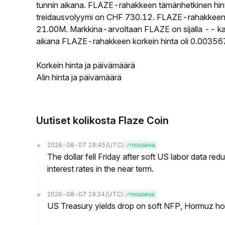
tunnin aikana. FLAZE-rahakkeen tämänhetkinen hi
treidausvolyymi on CHF 730.12. FLAZE-rahakkeen kie
21.00M. Markkina-arvoltaan FLAZE on sijalla -- kai
aikana FLAZE-rahakkeen korkein hinta oli 0.003567
Korkein hinta ja päivämäärä
Alin hinta ja päivämäärä
Uutiset kolikosta Flaze Coin
2026-08-07 19:45
(UTC)
nouseva
The dollar fell Friday after soft US labor data re
interest rates in the near term.
2026-08-07 19:24
(UTC)
nouseva
US Treasury yields drop on soft NFP, Hormuz ho