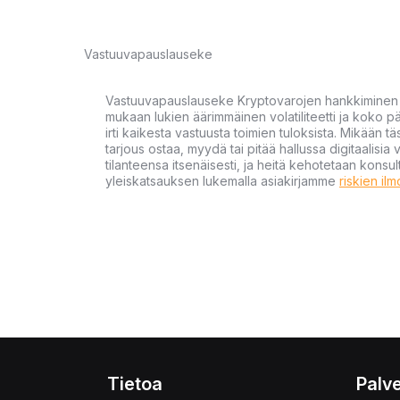
Vastuuvapauslauseke
Vastuuvapauslauseke Kryptovarojen hankkiminen kr
mukaan lukien äärimmäinen volatiliteetti ja koko
irti kaikesta vastuusta toimien tuloksista. Mikään tä
tarjous ostaa, myydä tai pitää hallussa digitaalisia 
tilanteensa itsenäisesti, ja heitä kehotetaan kons
yleiskatsauksen lukemalla asiakirjamme
riskien il
Tietoa
Palve