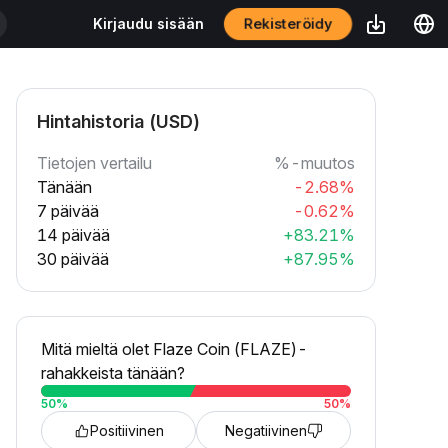
Rekisteröidy
Kirjaudu sisään
Hintahistoria (USD)
Tietojen vertailu
%-muutos
Tänään
-2.68%
7 päivää
-0.62%
14 päivää
+83.21%
30 päivää
+87.95%
Mitä mieltä olet Flaze Coin (FLAZE)-
rahakkeista tänään?
50
%
50
%
Positiivinen
Negatiivinen