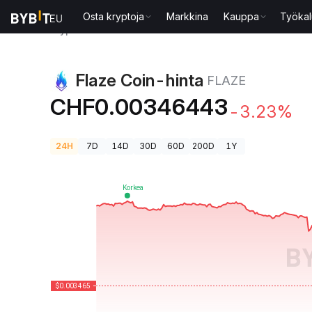
Osta kryptoja
Markkina
Kauppa
Työkal
Kryptohinnat
Flaze Coin-hinta FLAZE
Flaze Coin-hinta
FLAZE
CHF0.00346443
-3.23%
24H
7D
14D
30D
60D
200D
1Y