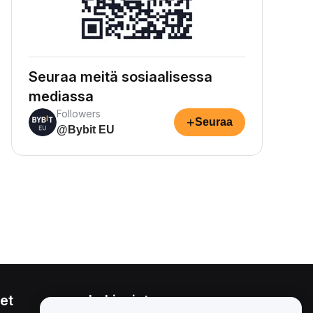
Seuraa meitä sosiaalisessa
mediassa
Followers
+
Seuraa
@Bybit EU
et
Lakiasiat