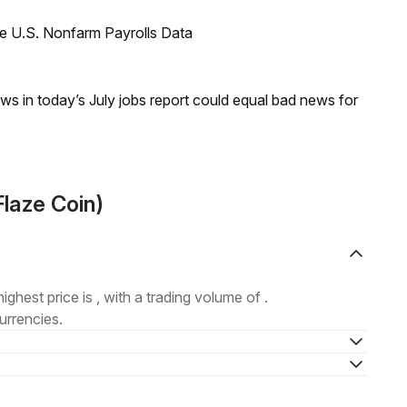
e U.S. Nonfarm Payrolls Data
s in today’s July jobs report could equal bad news for
Flaze Coin)
highest price is , with a trading volume of .
urrencies.