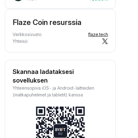
Flaze Coin resurssia
Verkkosivusto
flaze.tech
Yhteisö
Skannaa ladataksesi
sovelluksen
Yhteensopiva iOS- ja Android-laitteiden
(matkapuhelimet ja tabletit) kanssa