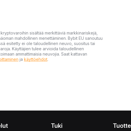
yptovaroihin sisältää merkittäviä markkinariskejä,
 pääoman mahdollinen menettäminen. Bybit EU sanoutuu
ssä esitetty ei ole taloudellinen neuvo, suositus tai
varoja. Käyttäjien tulee arvioida taloudellinen
ultoimaan ammattimaisia neuvojia. Saat kattavan
moittaminen
ja
käyttöehdot
.
lut
Tuki
Tuotte