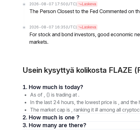
2026-08-07 17:50
(UTC)
Laskeva
The Person Closest to the Fed Commented on th
2026-08-07 16:35
(UTC)
Laskeva
For stock and bond investors, good economic new
markets.
Usein kysyttyä kolikosta FLAZE (
1. How much is today?
As of , () is trading at .
In the last 24 hours, the lowest price is , and the 
The market cap is , ranking it # among all cryptoc
2. How much is one ?
3. How many are there?