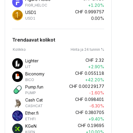
+1.20%
FIGR_HELOC
CHF
0.999757
USD1
0.00%
USD1
Trendaavat kolikot
Kolikko
Hinta ja 24 tunnin %
CHF
2.32
Lighter
+2.90%
LIT
CHF
0.055118
Biconomy
+42.20%
BICO
CHF
0.00229177
Pump.fun
-1.60%
PUMP
CHF
0.098401
Cash Cat
-6.30%
CASHCAT
CHF
0.380705
Ether.fi
+9.40%
ETHFI
CHF
0.19695
KGeN
+10.00%
KGEN