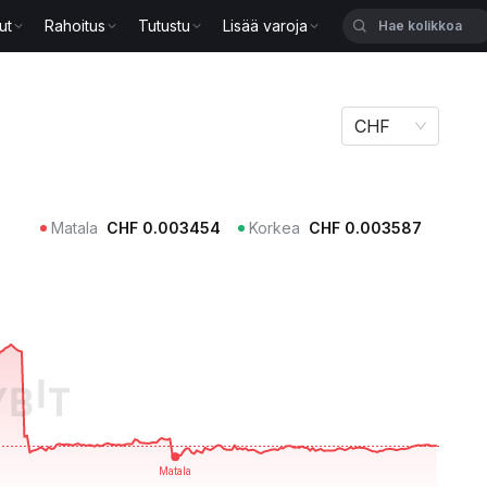
ut
Rahoitus
Tutustu
Lisää varoja
CHF
Matala
CHF
0.003454
Korkea
CHF
0.003587