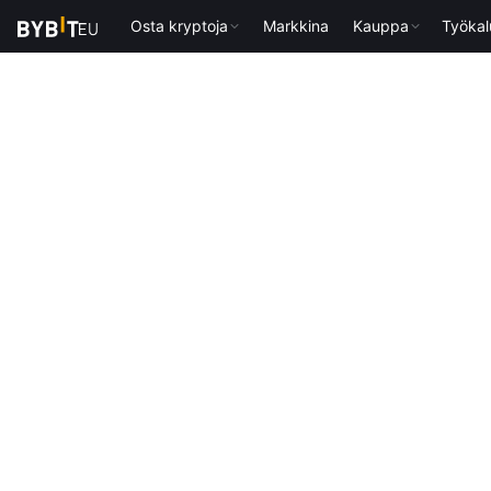
Osta kryptoja
Markkina
Kauppa
Työkal