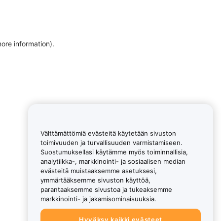
more information)
.
Välttämättömiä evästeitä käytetään sivuston
toimivuuden ja turvallisuuden varmistamiseen.
Suostumuksellasi käytämme myös toiminnallisia,
analytiikka-, markkinointi- ja sosiaalisen median
evästeitä muistaaksemme asetuksesi,
ymmärtääksemme sivuston käyttöä,
parantaaksemme sivustoa ja tukeaksemme
markkinointi- ja jakamisominaisuuksia.
Hyväksy kaikki evästeet