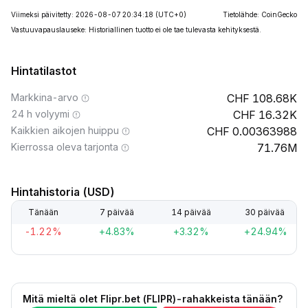
Viimeksi päivitetty: 2026-08-07 20:34:18
(UTC+0)
Tietolähde: CoinGecko
Vastuuvapauslauseke: Historiallinen tuotto ei ole tae tulevasta kehityksestä.
Hintatilastot
Markkina-arvo
108.68K
24 h volyymi
16.32K
Kaikkien aikojen huippu
0.00363988
Kierrossa oleva tarjonta
71.76M
Hintahistoria (USD)
Tänään
7 päivää
14 päivää
30 päivää
-1.22%
+4.83%
+3.32%
+24.94%
Mitä mieltä olet Flipr.bet (FLIPR)-rahakkeista tänään?