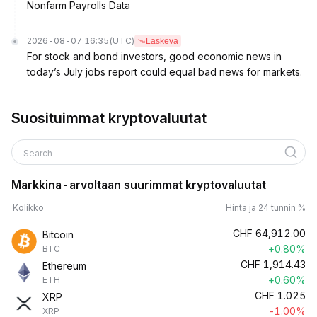
Nonfarm Payrolls Data
2026-08-07 16:35
(UTC)
Laskeva
For stock and bond investors, good economic news in
today’s July jobs report could equal bad news for markets.
Suosituimmat kryptovaluutat
Search
Markkina-arvoltaan suurimmat kryptovaluutat
Kolikko
Hinta ja 24 tunnin %
CHF
64,912.00
Bitcoin
+0.80%
BTC
CHF
1,914.43
Ethereum
+0.60%
ETH
CHF
1.025
XRP
-1.00%
XRP