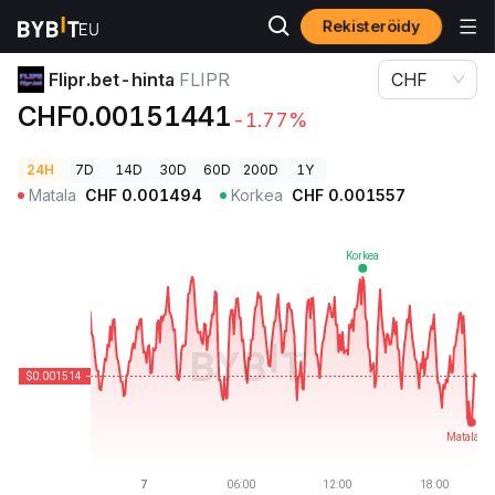
Rekisteröidy
Kryptohinnat
Flipr.bet-hinta FLIPR
Flipr.bet-hinta
FLIPR
CHF
CHF0.00151441
-1.77%
24H
7D
14D
30D
60D
200D
1Y
Matala
CHF
0.001494
Korkea
CHF
0.001557