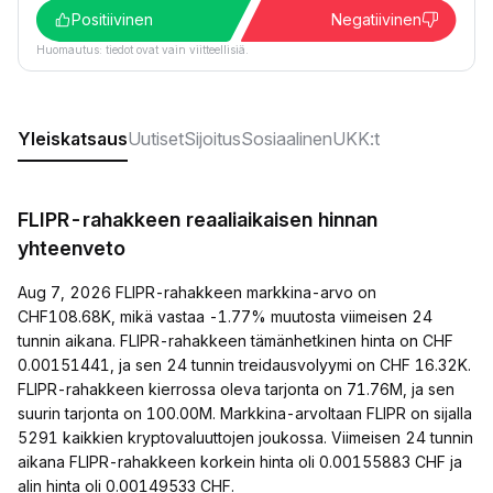
Positiivinen
Negatiivinen
Huomautus: tiedot ovat vain viitteellisiä.
Yleiskatsaus
Uutiset
Sijoitus
Sosiaalinen
UKK:t
FLIPR-rahakkeen reaaliaikaisen hinnan
yhteenveto
Aug 7, 2026 FLIPR-rahakkeen markkina-arvo on
CHF108.68K, mikä vastaa -1.77% muutosta viimeisen 24
tunnin aikana. FLIPR-rahakkeen tämänhetkinen hinta on CHF
0.00151441, ja sen 24 tunnin treidausvolyymi on CHF 16.32K.
FLIPR-rahakkeen kierrossa oleva tarjonta on 71.76M, ja sen
suurin tarjonta on 100.00M. Markkina-arvoltaan FLIPR on sijalla
5291 kaikkien kryptovaluuttojen joukossa. Viimeisen 24 tunnin
aikana FLIPR-rahakkeen korkein hinta oli 0.00155883 CHF ja
alin hinta oli 0.00149533 CHF.