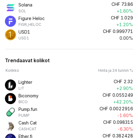
CHF
73.86
Solana
+1.60%
SOL
CHF
1.029
Figure Heloc
+1.20%
FIGR_HELOC
CHF
0.999771
USD1
0.00%
USD1
Trendaavat kolikot
Kolikko
Hinta ja 24 tunnin %
CHF
2.32
Lighter
+2.90%
LIT
CHF
0.055249
Biconomy
+42.20%
BICO
CHF
0.0022916
Pump.fun
-1.60%
PUMP
CHF
0.098315
Cash Cat
-6.30%
CASHCAT
CHF
0.382428
Ether.fi