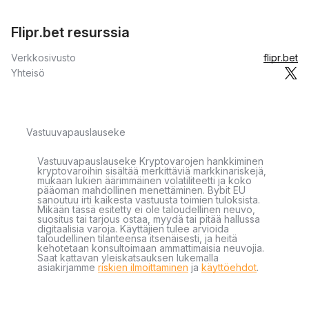
Flipr.bet resurssia
Verkkosivusto
flipr.bet
Yhteisö
Vastuuvapauslauseke
Vastuuvapauslauseke Kryptovarojen hankkiminen
kryptovaroihin sisältää merkittäviä markkinariskejä,
mukaan lukien äärimmäinen volatiliteetti ja koko
pääoman mahdollinen menettäminen. Bybit EU
sanoutuu irti kaikesta vastuusta toimien tuloksista.
Mikään tässä esitetty ei ole taloudellinen neuvo,
suositus tai tarjous ostaa, myydä tai pitää hallussa
digitaalisia varoja. Käyttäjien tulee arvioida
taloudellinen tilanteensa itsenäisesti, ja heitä
kehotetaan konsultoimaan ammattimaisia neuvojia.
Saat kattavan yleiskatsauksen lukemalla
asiakirjamme
riskien ilmoittaminen
ja
käyttöehdot
.