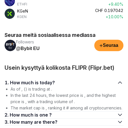
+9.40%
ETHFI
CHF
0.197042
KGeN
+10.00%
KGEN
Seuraa meitä sosiaalisessa mediassa
Followers
+
Seuraa
@Bybit EU
Usein kysyttyä kolikosta FLIPR (Flipr.bet)
1. How much is today?
As of , () is trading at .
In the last 24 hours, the lowest price is , and the highest
price is , with a trading volume of .
The market cap is , ranking it # among all cryptocurrencies.
2. How much is one ?
3. How many are there?