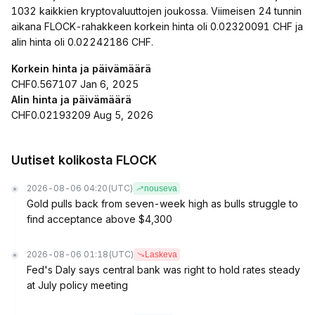
1032 kaikkien kryptovaluuttojen joukossa. Viimeisen 24 tunnin
aikana FLOCK-rahakkeen korkein hinta oli 0.02320091 CHF ja
alin hinta oli 0.02242186 CHF.
Korkein hinta ja päivämäärä
CHF0.567107 Jan 6, 2025
Alin hinta ja päivämäärä
CHF0.02193209 Aug 5, 2026
Uutiset kolikosta FLOCK
2026-08-06 04:20
(UTC)
nouseva
Gold pulls back from seven-week high as bulls struggle to
find acceptance above $4,300
2026-08-06 01:18
(UTC)
Laskeva
Fed's Daly says central bank was right to hold rates steady
at July policy meeting