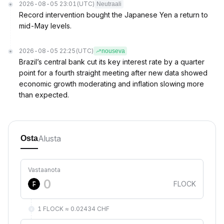
2026-08-05 23:01
(UTC)
Neutraali
Record intervention bought the Japanese Yen a return to
mid-May levels.
2026-08-05 22:25
(UTC)
nouseva
Brazil’s central bank cut its key interest rate by a quarter
point for a fourth straight meeting after new data showed
economic growth moderating and inflation slowing more
than expected.
Alusta
Osta
Vastaanota
FLOCK
1 FLOCK ≈ 0.02434 CHF