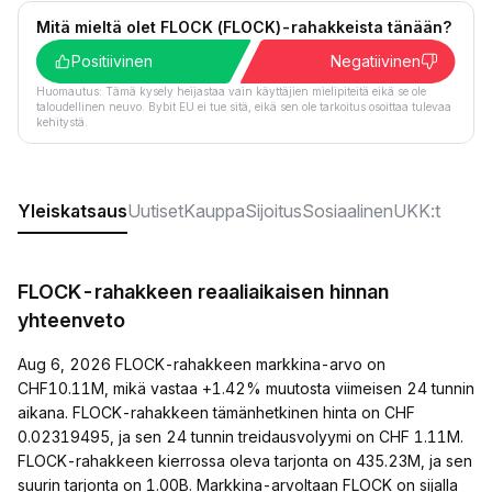
Mitä mieltä olet FLOCK (FLOCK)-rahakkeista tänään?
Positiivinen
Negatiivinen
Huomautus: Tämä kysely heijastaa vain käyttäjien mielipiteitä eikä se ole
taloudellinen neuvo. Bybit EU ei tue sitä, eikä sen ole tarkoitus osoittaa tulevaa
kehitystä.
Yleiskatsaus
Uutiset
Kauppa
Sijoitus
Sosiaalinen
UKK:t
FLOCK-rahakkeen reaaliaikaisen hinnan
yhteenveto
Aug 6, 2026 FLOCK-rahakkeen markkina-arvo on
CHF10.11M, mikä vastaa +1.42% muutosta viimeisen 24 tunnin
aikana. FLOCK-rahakkeen tämänhetkinen hinta on CHF
0.02319495, ja sen 24 tunnin treidausvolyymi on CHF 1.11M.
FLOCK-rahakkeen kierrossa oleva tarjonta on 435.23M, ja sen
suurin tarjonta on 1.00B. Markkina-arvoltaan FLOCK on sijalla