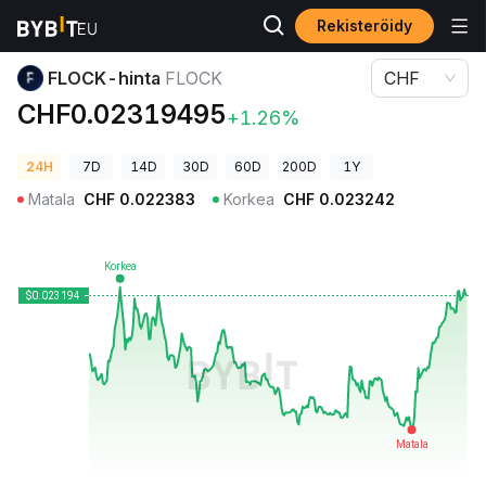
Rekisteröidy
Kryptohinnat
FLOCK-hinta FLOCK
FLOCK-hinta
FLOCK
CHF
CHF0.02319495
+1.26%
24H
7D
14D
30D
60D
200D
1Y
Matala
CHF
0.022383
Korkea
CHF
0.023242