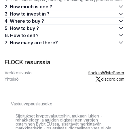
2. How much is one ?
3. How to invest in ?
4. Where to buy ?
5. How to buy ?
6. How to sell ?
7. How many are there?
FLOCK resurssia
Verkkosivusto
flock.io
WhitePaper
Yhteisö
discord.com
Vastuuvapauslauseke
Sijoitukset kryptovaluuttoihin, mukaan lukien -
rahakkeiden ja muiden digitaalisten varojen
ostaminen Bybit EU:ssa, sisältävät merkittävän
markkinariskin. Jos etsimäsi digitaalinen vara ei ole