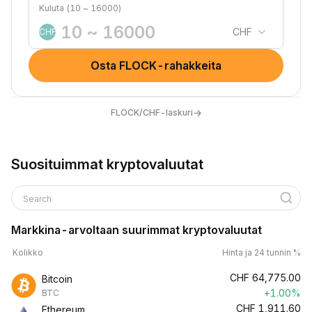
Kuluta (10 ~ 16000)
CHF
CHF
Osta FLOCK-rahakkeita
→
FLOCK/CHF-laskuri
Suosituimmat kryptovaluutat
Search
Markkina-arvoltaan suurimmat kryptovaluutat
Kolikko
Hinta ja 24 tunnin %
CHF
64,775.00
Bitcoin
+1.00%
BTC
CHF
1,911.60
Ethereum