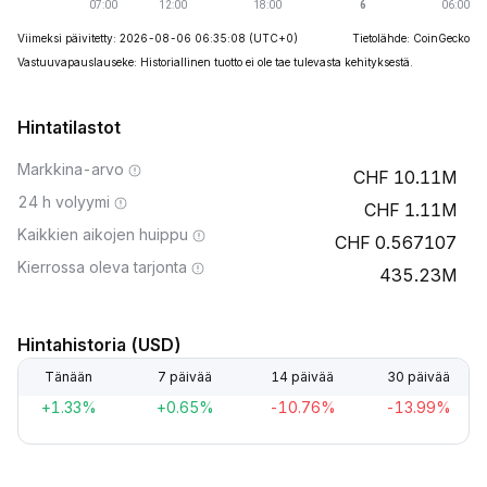
Viimeksi päivitetty: 2026-08-06 06:35:08
(UTC+0)
Tietolähde: CoinGecko
Vastuuvapauslauseke: Historiallinen tuotto ei ole tae tulevasta kehityksestä.
Hintatilastot
Markkina-arvo
10.11M
24 h volyymi
1.11M
Kaikkien aikojen huippu
0.567107
Kierrossa oleva tarjonta
435.23M
Hintahistoria (USD)
Tänään
7 päivää
14 päivää
30 päivää
+1.33%
+0.65%
-10.76%
-13.99%