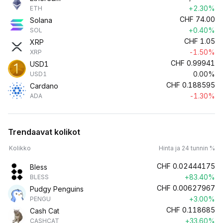
+2.30%
ETH
CHF
74.00
Solana
+0.40%
SOL
CHF
1.05
XRP
-1.50%
XRP
CHF
0.99941
USD1
0.00%
USD1
CHF
0.188595
Cardano
-1.30%
ADA
Trendaavat kolikot
Kolikko
Hinta ja 24 tunnin %
CHF
0.02444175
Bless
+83.40%
BLESS
CHF
0.00627967
Pudgy Penguins
+3.00%
PENGU
CHF
0.118685
Cash Cat
+33.60%
CASHCAT