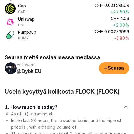
CHF
0.03159809
Cap
+27.50%
CAP
CHF
4.06
Uniswap
+2.90%
UNI
CHF
0.00233996
Pump.fun
-3.80%
PUMP
Seuraa meitä sosiaalisessa mediassa
Followers
+
Seuraa
@Bybit EU
Usein kysyttyä kolikosta FLOCK (FLOCK)
1. How much is today?
As of , () is trading at .
In the last 24 hours, the lowest price is , and the highest
price is , with a trading volume of .
The market cap is , ranking it # among all cryptocurrencies.