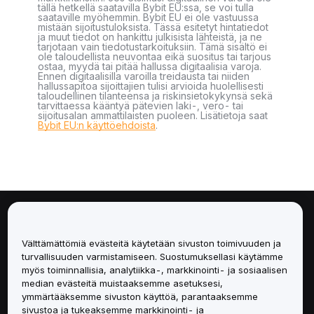
tällä hetkellä saatavilla Bybit EU:ssa, se voi tulla
saataville myöhemmin. Bybit EU ei ole vastuussa
mistään sijoitustuloksista. Tässä esitetyt hintatiedot
ja muut tiedot on hankittu julkisista lähteistä, ja ne
tarjotaan vain tiedotustarkoituksiin. Tämä sisältö ei
ole taloudellista neuvontaa eikä suositus tai tarjous
ostaa, myydä tai pitää hallussa digitaalisia varoja.
Ennen digitaalisilla varoilla treidausta tai niiden
hallussapitoa sijoittajien tulisi arvioida huolellisesti
taloudellinen tilanteensa ja riskinsietokykynsä sekä
tarvittaessa kääntyä pätevien laki-, vero- tai
sijoitusalan ammattilaisten puoleen. Lisätietoja saat
Bybit EU:n käyttöehdoista
.
Tietoa
Välttämättömiä evästeitä käytetään sivuston toimivuuden ja
Palvelut
turvallisuuden varmistamiseen. Suostumuksellasi käytämme
myös toiminnallisia, analytiikka-, markkinointi- ja sosiaalisen
median evästeitä muistaaksemme asetuksesi,
Tuki
ymmärtääksemme sivuston käyttöä, parantaaksemme
sivustoa ja tukeaksemme markkinointi- ja