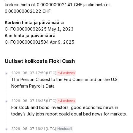
korkein hinta oli 0.000000002141 CHF ja alin hinta oli
0.000000002122 CHF.
Korkein hinta ja päivämäärä
CHF0.00000062825 May 1, 2023
Alin hinta ja päivämäärä
CHF0.000000001504 Apr 9, 2025
Uutiset kolikosta Floki Cash
2026-08-07 17:50
(UTC)
Laskeva
The Person Closest to the Fed Commented on the U.S.
Nonfarm Payrolls Data
2026-08-07 16:35
(UTC)
Laskeva
For stock and bond investors, good economic news in
today’s July jobs report could equal bad news for markets.
2026-08-07 16:21
(UTC)
Neutraali