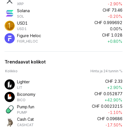
-2.90%
XRP
CHF
73.46
Solana
-0.20%
SOL
CHF
0.999692
USD1
0.00%
USD1
CHF
1.028
Figure Heloc
+0.80%
FIGR_HELOC
Trendaavat kolikot
Kolikko
Hinta ja 24 tunnin %
CHF
2.33
Lighter
+2.90%
LIT
CHF
0.052877
Biconomy
+42.90%
BICO
CHF
0.0023215
Pump.fun
-1.10%
PUMP
CHF
0.09686
Cash Cat
-17.50%
CASHCAT