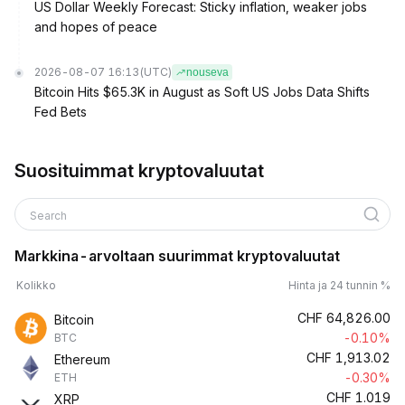
US Dollar Weekly Forecast: Sticky inflation, weaker jobs
and hopes of peace
2026-08-07 16:13
(UTC)
nouseva
Bitcoin Hits $65.3K in August as Soft US Jobs Data Shifts
Fed Bets
Suosituimmat kryptovaluutat
Search
Markkina-arvoltaan suurimmat kryptovaluutat
Kolikko
Hinta ja 24 tunnin %
CHF
64,826.00
Bitcoin
-0.10%
BTC
CHF
1,913.02
Ethereum
-0.30%
ETH
CHF
1.019
XRP