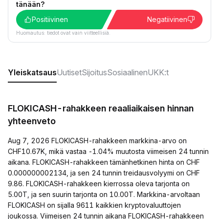
tänään?
Positiivinen
Negatiivinen
Huomautus: tiedot ovat vain viitteellisiä.
Yleiskatsaus
Uutiset
Sijoitus
Sosiaalinen
UKK:t
FLOKICASH-rahakkeen reaaliaikaisen hinnan
yhteenveto
Aug 7, 2026 FLOKICASH-rahakkeen markkina-arvo on
CHF10.67K, mikä vastaa -1.04% muutosta viimeisen 24 tunnin
aikana. FLOKICASH-rahakkeen tämänhetkinen hinta on CHF
0.000000002134, ja sen 24 tunnin treidausvolyymi on CHF
9.86. FLOKICASH-rahakkeen kierrossa oleva tarjonta on
5.00T, ja sen suurin tarjonta on 10.00T. Markkina-arvoltaan
FLOKICASH on sijalla 9611 kaikkien kryptovaluuttojen
joukossa. Viimeisen 24 tunnin aikana FLOKICASH-rahakkeen