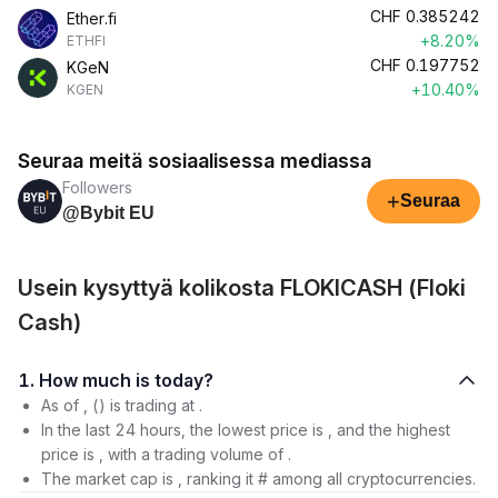
CHF
0.385242
Ether.fi
+8.20%
ETHFI
CHF
0.197752
KGeN
+10.40%
KGEN
Seuraa meitä sosiaalisessa mediassa
Followers
+
Seuraa
@Bybit EU
Usein kysyttyä kolikosta FLOKICASH (Floki
Cash)
1. How much is today?
As of , () is trading at .
In the last 24 hours, the lowest price is , and the highest
price is , with a trading volume of .
The market cap is , ranking it # among all cryptocurrencies.