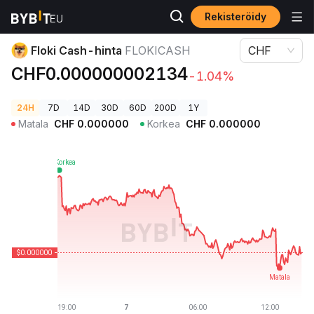
Rekisteröidy
Kryptohinnat
Floki Cash-hinta FLOKICASH
Floki Cash-hinta
FLOKICASH
CHF
CHF0.000000002134
-1.04%
24H
7D
14D
30D
60D
200D
1Y
Matala
CHF
0.000000
Korkea
CHF
0.000000