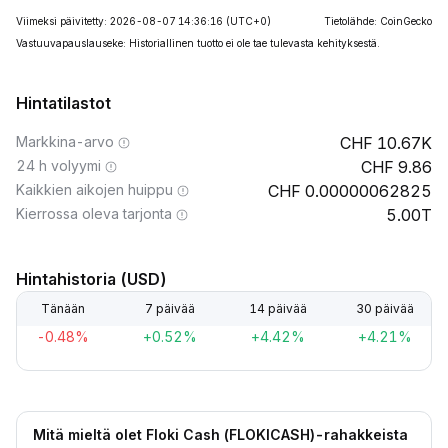
Viimeksi päivitetty: 2026-08-07 14:36:16
(UTC+0)
Tietolähde: CoinGecko
Vastuuvapauslauseke: Historiallinen tuotto ei ole tae tulevasta kehityksestä.
Hintatilastot
Markkina-arvo
10.67K
24 h volyymi
9.86
Kaikkien aikojen huippu
0.00000062825
Kierrossa oleva tarjonta
5.00T
Hintahistoria (USD)
Tänään
7 päivää
14 päivää
30 päivää
-0.48%
+0.52%
+4.42%
+4.21%
Mitä mieltä olet Floki Cash (FLOKICASH)-rahakkeista