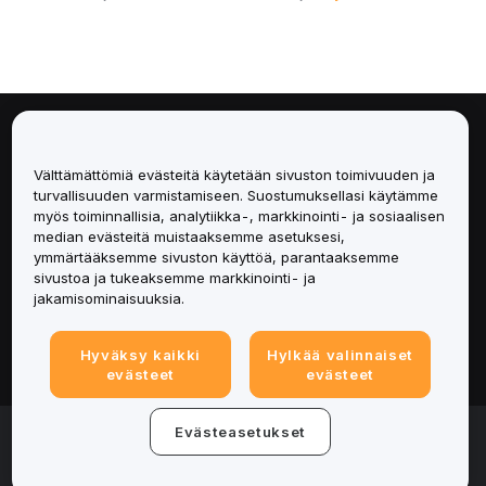
Tietoa
Välttämättömiä evästeitä käytetään sivuston toimivuuden ja
Palvelut
turvallisuuden varmistamiseen. Suostumuksellasi käytämme
myös toiminnallisia, analytiikka-, markkinointi- ja sosiaalisen
median evästeitä muistaaksemme asetuksesi,
Tuki
ymmärtääksemme sivuston käyttöä, parantaaksemme
sivustoa ja tukeaksemme markkinointi- ja
Tuotteet
jakamisominaisuuksia.
Lakiasiat
Hyväksy kaikki
Hylkää valinnaiset
evästeet
evästeet
© 2025-2026 Bybit.eu. All rights reserved.
Evästeasetukset
Palveluehdot
|
Tietosuojaehdot
|
Yritystiedot
(Impressum)
|
Evästeasetukset