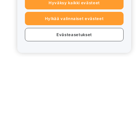
Hyväksy kaikki evästeet
Hylkää valinnaiset evästeet
Evästeasetukset
eet
Lakiasiat
Eturistiriitapolitiikka
Yhteenveto säilytys- ja
hallinnointikäytännöstä
rd
ESG-tiedot