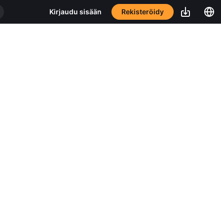
Rekisteröidy
Kirjaudu sisään