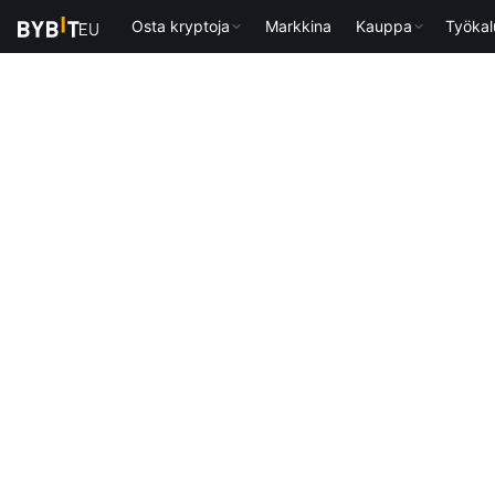
Osta kryptoja
Markkina
Kauppa
Työkal