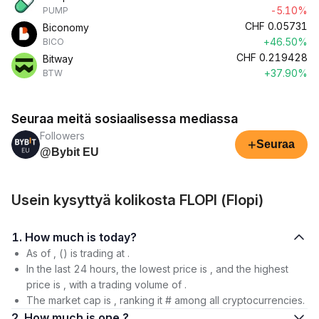
-5.10%
PUMP
CHF
0.05731
Biconomy
+46.50%
BICO
CHF
0.219428
Bitway
+37.90%
BTW
Seuraa meitä sosiaalisessa mediassa
Followers
+
Seuraa
@Bybit EU
Usein kysyttyä kolikosta FLOPI (Flopi)
1. How much is today?
As of , () is trading at .
In the last 24 hours, the lowest price is , and the highest
price is , with a trading volume of .
The market cap is , ranking it # among all cryptocurrencies.
2. How much is one ?