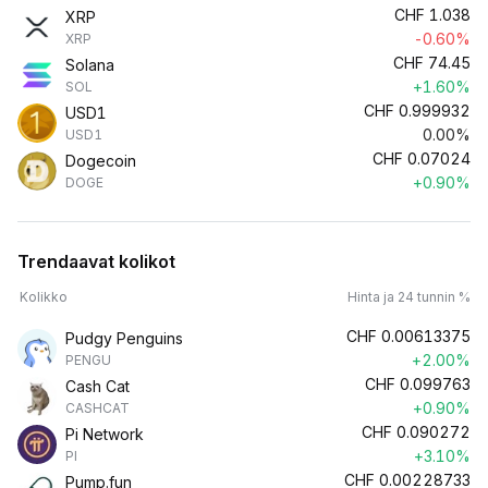
CHF
1.038
XRP
-0.60%
XRP
CHF
74.45
Solana
+1.60%
SOL
CHF
0.999932
USD1
0.00%
USD1
CHF
0.07024
Dogecoin
+0.90%
DOGE
Trendaavat kolikot
Kolikko
Hinta ja 24 tunnin %
CHF
0.00613375
Pudgy Penguins
+2.00%
PENGU
CHF
0.099763
Cash Cat
+0.90%
CASHCAT
CHF
0.090272
Pi Network
+3.10%
PI
CHF
0.00228733
Pump.fun