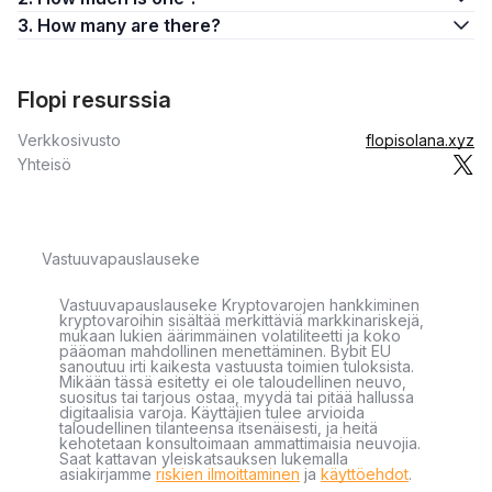
3. How many are there?
Flopi resurssia
Verkkosivusto
flopisolana.xyz
Yhteisö
Vastuuvapauslauseke
Vastuuvapauslauseke Kryptovarojen hankkiminen
kryptovaroihin sisältää merkittäviä markkinariskejä,
mukaan lukien äärimmäinen volatiliteetti ja koko
pääoman mahdollinen menettäminen. Bybit EU
sanoutuu irti kaikesta vastuusta toimien tuloksista.
Mikään tässä esitetty ei ole taloudellinen neuvo,
suositus tai tarjous ostaa, myydä tai pitää hallussa
digitaalisia varoja. Käyttäjien tulee arvioida
taloudellinen tilanteensa itsenäisesti, ja heitä
kehotetaan konsultoimaan ammattimaisia neuvojia.
Saat kattavan yleiskatsauksen lukemalla
asiakirjamme
riskien ilmoittaminen
ja
käyttöehdot
.