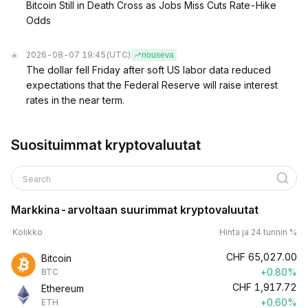
Bitcoin Still in Death Cross as Jobs Miss Cuts Rate-Hike
Odds
2026-08-07 19:45
(UTC)
nouseva
The dollar fell Friday after soft US labor data reduced
expectations that the Federal Reserve will raise interest
rates in the near term.
Suosituimmat kryptovaluutat
Search
Markkina-arvoltaan suurimmat kryptovaluutat
Kolikko
Hinta ja 24 tunnin %
CHF
65,027.00
Bitcoin
+0.80%
BTC
CHF
1,917.72
Ethereum
+0.60%
ETH