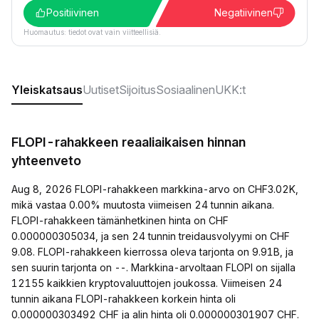
Positiivinen
Negatiivinen
Huomautus: tiedot ovat vain viitteellisiä.
Yleiskatsaus
Uutiset
Sijoitus
Sosiaalinen
UKK:t
FLOPI-rahakkeen reaaliaikaisen hinnan
yhteenveto
Aug 8, 2026 FLOPI-rahakkeen markkina-arvo on CHF3.02K,
mikä vastaa 0.00% muutosta viimeisen 24 tunnin aikana.
FLOPI-rahakkeen tämänhetkinen hinta on CHF
0.000000305034, ja sen 24 tunnin treidausvolyymi on CHF
9.08. FLOPI-rahakkeen kierrossa oleva tarjonta on 9.91B, ja
sen suurin tarjonta on --. Markkina-arvoltaan FLOPI on sijalla
12155 kaikkien kryptovaluuttojen joukossa. Viimeisen 24
tunnin aikana FLOPI-rahakkeen korkein hinta oli
0.000000303492 CHF ja alin hinta oli 0.000000301907 CHF.