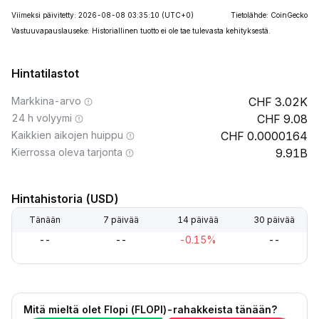
Viimeksi päivitetty: 2026-08-08 03:35:10
(UTC+0)
Tietolähde: CoinGecko
Vastuuvapauslauseke: Historiallinen tuotto ei ole tae tulevasta kehityksestä.
Hintatilastot
Markkina-arvo
3.02K
24 h volyymi
9.08
Kaikkien aikojen huippu
0.0000164
Kierrossa oleva tarjonta
9.91B
Hintahistoria (USD)
Tänään
7 päivää
14 päivää
30 päivää
--
--
-0.15%
--
Mitä mieltä olet Flopi (FLOPI)-rahakkeista tänään?