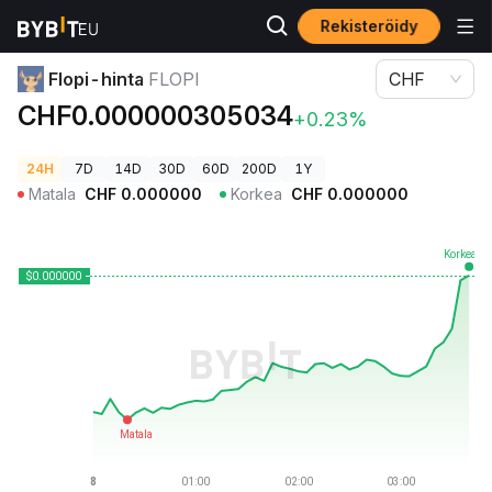
Rekisteröidy
Kryptohinnat
Flopi-hinta FLOPI
Flopi-hinta
FLOPI
CHF
CHF0.000000305034
+0.23%
24H
7D
14D
30D
60D
200D
1Y
Matala
CHF
0.000000
Korkea
CHF
0.000000