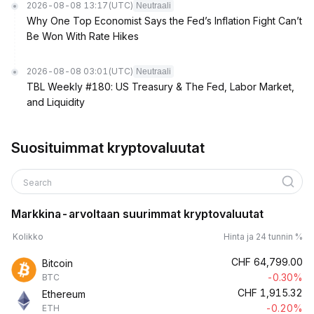
2026-08-08 13:17
(UTC)
Neutraali
Why One Top Economist Says the Fed’s Inflation Fight Can’t
Be Won With Rate Hikes
2026-08-08 03:01
(UTC)
Neutraali
TBL Weekly #180: US Treasury & The Fed, Labor Market,
and Liquidity
Suosituimmat kryptovaluutat
Search
Markkina-arvoltaan suurimmat kryptovaluutat
Kolikko
Hinta ja 24 tunnin %
CHF
64,799.00
Bitcoin
-0.30%
BTC
CHF
1,915.32
Ethereum
-0.20%
ETH