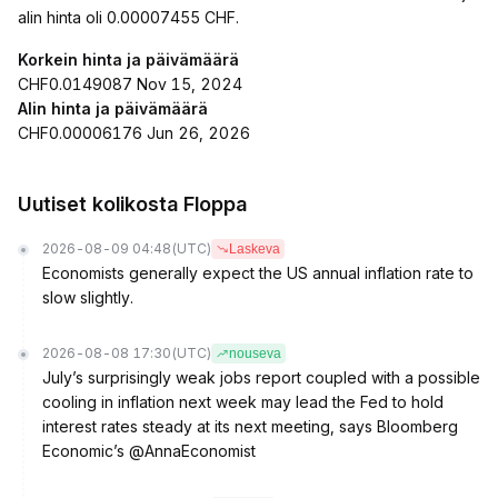
alin hinta oli 0.00007455 CHF.
Korkein hinta ja päivämäärä
CHF0.0149087 Nov 15, 2024
Alin hinta ja päivämäärä
CHF0.00006176 Jun 26, 2026
Uutiset kolikosta Floppa
2026-08-09 04:48
(UTC)
Laskeva
Economists generally expect the US annual inflation rate to
slow slightly.
2026-08-08 17:30
(UTC)
nouseva
July’s surprisingly weak jobs report coupled with a possible
cooling in inflation next week may lead the Fed to hold
interest rates steady at its next meeting, says Bloomberg
Economic’s @AnnaEconomist