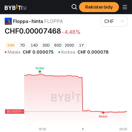
Rekisteröidy
Kryptohinnat
Floppa-hinta FLOPPA
Floppa-hinta
FLOPPA
CHF
CHF0.00007468
-4.48%
24H
7D
14D
30D
60D
200D
1Y
Matala
CHF
0.000075
Korkea
CHF
0.000078