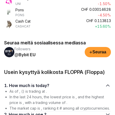
-1.50%
UNI
CHF
0.03014628
Pons
-4.50%
PONS
CHF
0.113813
Cash Cat
+15.60%
CASHCAT
Seuraa meitä sosiaalisessa mediassa
Followers
+
Seuraa
@Bybit EU
Usein kysyttyä kolikosta FLOPPA (Floppa)
1. How much is today?
As of , () is trading at .
In the last 24 hours, the lowest price is , and the highest
price is , with a trading volume of .
The market cap is , ranking it # among all cryptocurrencies.
2. How much is one ?