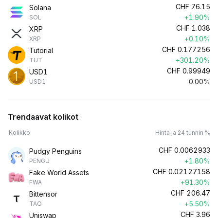
CHF
76.15
Solana
+1.90%
SOL
CHF
1.038
XRP
+0.10%
XRP
CHF
0.177256
Tutorial
+301.20%
TUT
CHF
0.99949
USD1
0.00%
USD1
Trendaavat kolikot
Kolikko
Hinta ja 24 tunnin %
CHF
0.0062933
Pudgy Penguins
+1.80%
PENGU
CHF
0.02127158
Fake World Assets
+91.30%
FWA
CHF
206.47
Bittensor
+5.50%
TAO
CHF
3.96
Uniswap