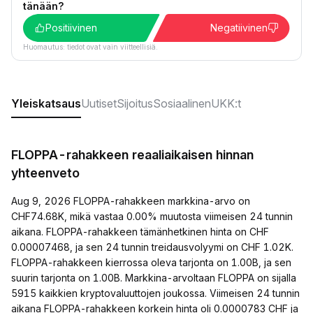
tänään?
Positiivinen
Negatiivinen
Huomautus: tiedot ovat vain viitteellisiä.
Yleiskatsaus
Uutiset
Sijoitus
Sosiaalinen
UKK:t
FLOPPA-rahakkeen reaaliaikaisen hinnan
yhteenveto
Aug 9, 2026 FLOPPA-rahakkeen markkina-arvo on
CHF74.68K, mikä vastaa 0.00% muutosta viimeisen 24 tunnin
aikana. FLOPPA-rahakkeen tämänhetkinen hinta on CHF
0.00007468, ja sen 24 tunnin treidausvolyymi on CHF 1.02K.
FLOPPA-rahakkeen kierrossa oleva tarjonta on 1.00B, ja sen
suurin tarjonta on 1.00B. Markkina-arvoltaan FLOPPA on sijalla
5915 kaikkien kryptovaluuttojen joukossa. Viimeisen 24 tunnin
aikana FLOPPA-rahakkeen korkein hinta oli 0.0000783 CHF ja