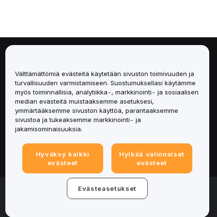
Tietoa
Välttämättömiä evästeitä käytetään sivuston toimivuuden ja
Palvelut
turvallisuuden varmistamiseen. Suostumuksellasi käytämme
myös toiminnallisia, analytiikka-, markkinointi- ja sosiaalisen
median evästeitä muistaaksemme asetuksesi,
Tuki
ymmärtääksemme sivuston käyttöä, parantaaksemme
sivustoa ja tukeaksemme markkinointi- ja
Tuotteet
jakamisominaisuuksia.
Lakiasiat
Hyväksy kaikki
Hylkää valinnaiset
evästeet
evästeet
© 2025-2026 Bybit.eu. All rights reserved.
Evästeasetukset
Palveluehdot
|
Tietosuojaehdot
|
Yritystiedot
(Impressum)
|
Evästeasetukset