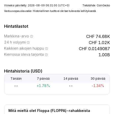
Viimeksi päivitetty: 2026-08-09 06:31:00
(UTC+0)
Tietolähde: CoinGecko
Vastuuvapauslauseke: Historiallinen tuotto ei ole tae tulevasta kehityksestä.
Hintatilastot
Markkina-arvo
74.68K
24 h volyymi
1.02K
Kaikkien aikojen huippu
0.0149087
Kierrossa oleva tarjonta
1.00B
Hintahistoria (USD)
Tänään
7 päivää
14 päivää
30 päivää
--
+1.78%
--
-1.34%
Mitä mieltä olet Floppa (FLOPPA)-rahakkeista