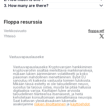
3. How many are there?
Floppa resurssia
Verkkosivusto
floppa.wtf
Yhteisö
Vastuuvapauslauseke
Vastuuvapauslauseke Kryptovarojen hankkiminen
kryptovaroihin sisältää merkittäviä markkinariskejä,
mukaan lukien äärimmäinen volatiliteetti ja koko
pääoman mahdollinen menettäminen. Bybit EU
sanoutuu irti kaikesta vastuusta toimien tuloksista.
Mikään tässä esitetty ei ole taloudellinen neuvo,
suositus tai tarjous ostaa, myydä tai pitää hallussa
digitaalisia varoja. Käyttäjien tulee arvioida
taloudellinen tilanteensa itsenäisesti, ja heitä
kehotetaan konsultoimaan ammattimaisia neuvojia.
Saat kattavan yleiskatsauksen lukemalla
asiakirjamme
riskien ilmoittaminen
ja
käyttöehdot
.