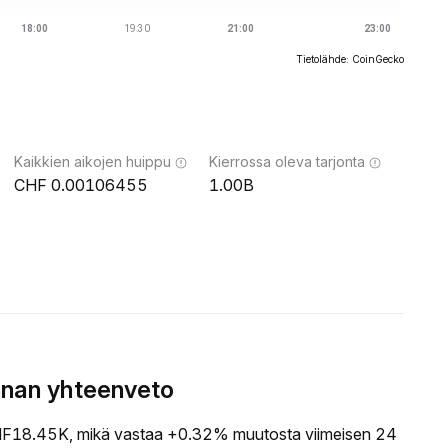
Tietolähde: CoinGecko
Kaikkien aikojen huippu
Kierrossa oleva tarjonta
0.00106455
1.00B
nnan yhteenveto
18.45K, mikä vastaa +0.32% muutosta viimeisen 24