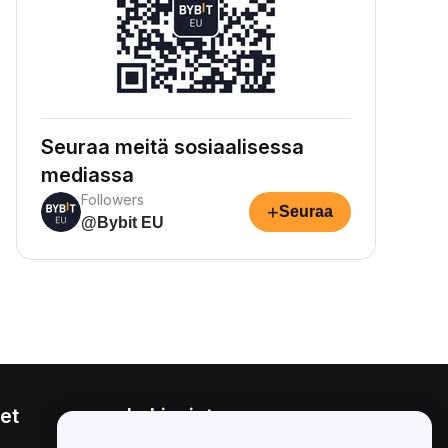
Seuraa meitä sosiaalisessa
mediassa
Followers
+
Seuraa
@Bybit EU
et
Lakiasiat