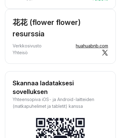
花花 (flower flower)
resurssia
Verkkosivusto
huahuabnb.com
Yhteisö
Skannaa ladataksesi
sovelluksen
Yhteensopiva iOS- ja Android-laitteiden
(matkapuhelimet ja tabletit) kanssa