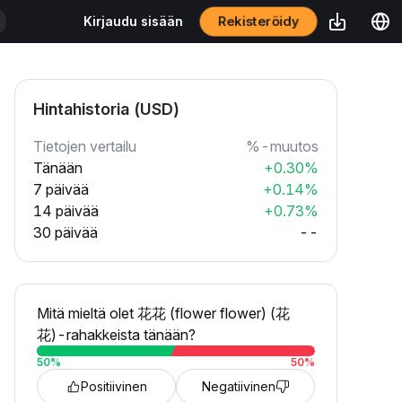
Rekisteröidy
Kirjaudu sisään
Hintahistoria (USD)
Tietojen vertailu
%-muutos
Tänään
+0.30%
7 päivää
+0.14%
14 päivää
+0.73%
30 päivää
--
Mitä mieltä olet 花花 (flower flower) (花
花)-rahakkeista tänään?
50
%
50
%
Positiivinen
Negatiivinen