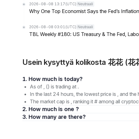
2026-08-08 13:17
(UTC)
Neutraali
Why One Top Economist Says the Fed’s Inflation
2026-08-08 03:01
(UTC)
Neutraali
TBL Weekly #180: US Treasury & The Fed, Labor 
Usein kysyttyä kolikosta 花花 (花花
1. How much is today?
As of , () is trading at .
In the last 24 hours, the lowest price is , and the 
The market cap is , ranking it # among all cryptoc
2. How much is one ?
3. How many are there?