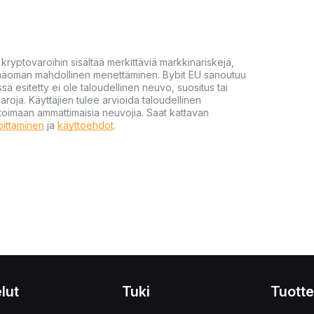
yptovaroihin sisältää merkittäviä markkinariskejä,
 pääoman mahdollinen menettäminen. Bybit EU sanoutuu
ssä esitetty ei ole taloudellinen neuvo, suositus tai
varoja. Käyttäjien tulee arvioida taloudellinen
ultoimaan ammattimaisia neuvojia. Saat kattavan
moittaminen
ja
käyttöehdot
.
lut
Tuki
Tuotte