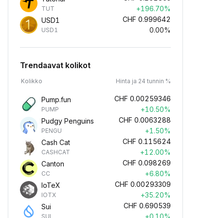
+196.70%
TUT
CHF
0.999642
USD1
0.00%
USD1
Trendaavat kolikot
Kolikko
Hinta ja 24 tunnin %
CHF
0.00259346
Pump.fun
+10.50%
PUMP
CHF
0.0063288
Pudgy Penguins
+1.50%
PENGU
CHF
0.115624
Cash Cat
+12.00%
CASHCAT
CHF
0.098269
Canton
+6.80%
CC
CHF
0.00293309
IoTeX
+35.20%
IOTX
CHF
0.690539
Sui
+0.10%
SUI