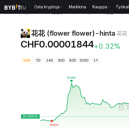
Osta kryptoja
Markkina
Kauppa
Työkal
Kryptohinnat
花花 (flower flower)-hinta 花花
花花 (flower flower)-hinta
花花
CHF0.00001844
+0.32%
24H
7D
14D
30D
60D
200D
1Y