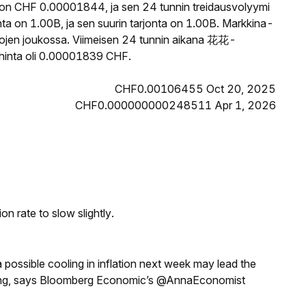
on CHF 0.00001844, ja sen 24 tunnin treidausvolyymi
a on 1.00B, ja sen suurin tarjonta on 1.00B. Markkina-
ttojen joukossa. Viimeisen 24 tunnin aikana 花花-
 hinta oli 0.00001839 CHF.
CHF0.00106455 Oct 20, 2025
CHF0.000000000248511 Apr 1, 2026
n rate to slow slightly.
a possible cooling in inflation next week may lead the
eeting, says Bloomberg Economic’s @AnnaEconomist