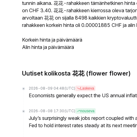
tunnin aikana. 花花-rahakkeen tämänhetkinen hinta 
on CHF 3.40. 花花-rahakkeen kierrossa oleva tarjont
arvoltaan 花花 on sijalla 8498 kaikkien kryptovaluu
rahakkeen korkein hinta oli 0.00001885 CHF ja alin
Korkein hinta ja päivämäärä
Alin hinta ja päivämäärä
Uutiset kolikosta 花花 (flower flower)
2026-08-09 04:48
(UTC)
Laskeva
Economists generally expect the US annual inflatio
2026-08-08 17:30
(UTC)
nouseva
July’s surprisingly weak jobs report coupled with 
Fed to hold interest rates steady at its next m