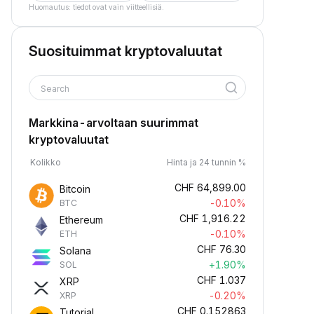
Huomautus: tiedot ovat vain viitteellisiä.
Suosituimmat kryptovaluutat
Search
Markkina-arvoltaan suurimmat
kryptovaluutat
Kolikko
Hinta ja 24 tunnin %
CHF
64,899.00
Bitcoin
-0.10%
BTC
CHF
1,916.22
Ethereum
-0.10%
ETH
CHF
76.30
Solana
+1.90%
SOL
CHF
1.037
XRP
-0.20%
XRP
CHF
0.152863
Tutorial