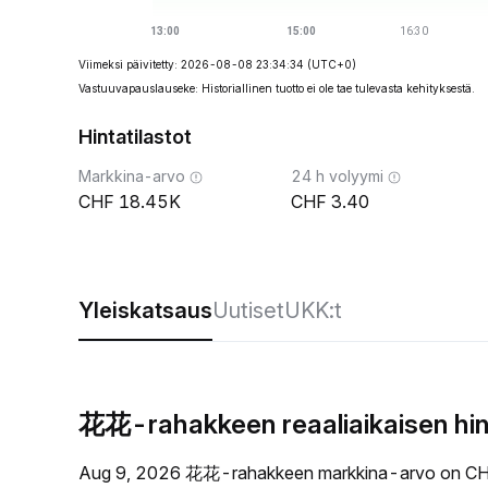
Viimeksi päivitetty: 2026-08-08 23:34:34
(UTC+0)
Vastuuvapauslauseke: Historiallinen tuotto ei ole tae tulevasta kehityksestä.
Hintatilastot
Markkina-arvo
24 h volyymi
18.45K
3.40
Yleiskatsaus
Uutiset
UKK:t
花花-rahakkeen reaaliaikaisen hi
Aug 9, 2026 花花-rahakkeen markkina-arvo on CHF