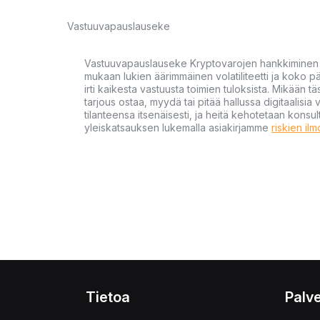
Vastuuvapauslauseke
Vastuuvapauslauseke Kryptovarojen hankkiminen kr
mukaan lukien äärimmäinen volatiliteetti ja koko
irti kaikesta vastuusta toimien tuloksista. Mikään tä
tarjous ostaa, myydä tai pitää hallussa digitaalisia 
tilanteensa itsenäisesti, ja heitä kehotetaan kons
yleiskatsauksen lukemalla asiakirjamme
riskien il
Tietoa
Palve