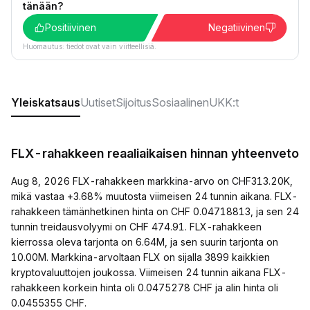
tänään?
Positiivinen
Negatiivinen
Huomautus: tiedot ovat vain viitteellisiä.
Yleiskatsaus
Uutiset
Sijoitus
Sosiaalinen
UKK:t
FLX-rahakkeen reaaliaikaisen hinnan yhteenveto
Aug 8, 2026 FLX-rahakkeen markkina-arvo on CHF313.20K,
mikä vastaa +3.68% muutosta viimeisen 24 tunnin aikana. FLX-
rahakkeen tämänhetkinen hinta on CHF 0.04718813, ja sen 24
tunnin treidausvolyymi on CHF 474.91. FLX-rahakkeen
kierrossa oleva tarjonta on 6.64M, ja sen suurin tarjonta on
10.00M. Markkina-arvoltaan FLX on sijalla 3899 kaikkien
kryptovaluuttojen joukossa. Viimeisen 24 tunnin aikana FLX-
rahakkeen korkein hinta oli 0.0475278 CHF ja alin hinta oli
0.0455355 CHF.