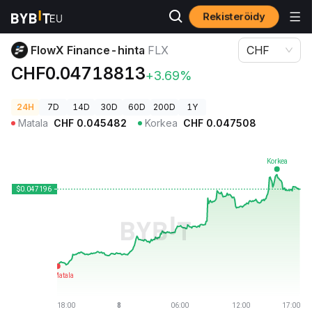
Rekisteröidy
Kryptohinnat
FlowX Finance-hinta FLX
FlowX Finance-hinta
FLX
CHF
CHF0.04718813
+3.69%
24H
7D
14D
30D
60D
200D
1Y
Matala
CHF
0.045482
Korkea
CHF
0.047508