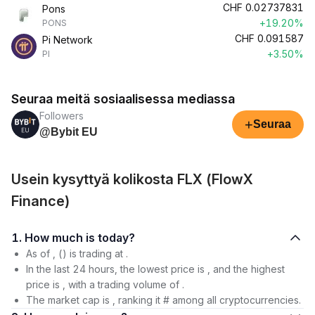
CHF
0.02737831
Pons
+19.20%
PONS
CHF
0.091587
Pi Network
+3.50%
PI
Seuraa meitä sosiaalisessa mediassa
Followers
+
Seuraa
@Bybit EU
Usein kysyttyä kolikosta FLX (FlowX
Finance)
1. How much is today?
As of , () is trading at .
In the last 24 hours, the lowest price is , and the highest
price is , with a trading volume of .
The market cap is , ranking it # among all cryptocurrencies.