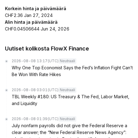
Korkein hinta ja päivämäärä
CHF2.36 Jan 27, 2024
Alin hinta ja päivämäärä
CHF0.04506644 Jun 24, 2026
Uutiset kolikosta FlowX Finance
2026-08-08 13:17
(UTC)
Neutraali
Why One Top Economist Says the Fed’s Inflation Fight Can’t
Be Won With Rate Hikes
2026-08-08 03:01
(UTC)
Neutraali
TBL Weekly #180: US Treasury & The Fed, Labor Market,
and Liquidity
2026-08-08 01:39
(UTC)
Neutraali
July nonfarm payrolls did not give the Federal Reserve a
clear answer; the “New Federal Reserve News Agency”: