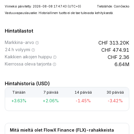
Viimeksi päivitetty: 2026-08-08 17:47:43
(UTC+0)
Tietolähde: CoinGecko
Vastuuvapauslauseke: Historiallinen tuotto ei ole tae tulevasta kehityksestä.
Hintatilastot
Markkina-arvo
313.20K
24 h volyymi
474.91
Kaikkien aikojen huippu
2.36
Kierrossa oleva tarjonta
6.64M
Hintahistoria (USD)
Tänään
7 päivää
14 päivää
30 päivää
+3.63%
+2.06%
-1.45%
-3.42%
Mitä mieltä olet FlowX Finance (FLX)-rahakkeista