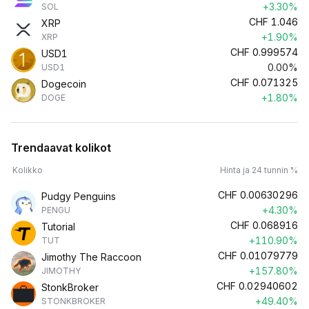
+3.30%
SOL
CHF
1.046
XRP
+1.90%
XRP
CHF
0.999574
USD1
0.00%
USD1
CHF
0.071325
Dogecoin
+1.80%
DOGE
Trendaavat kolikot
Kolikko
Hinta ja 24 tunnin %
CHF
0.00630296
Pudgy Penguins
+4.30%
PENGU
CHF
0.068916
Tutorial
+110.90%
TUT
CHF
0.01079779
Jimothy The Raccoon
+157.80%
JIMOTHY
CHF
0.02940602
StonkBroker
+49.40%
STONKBROKER