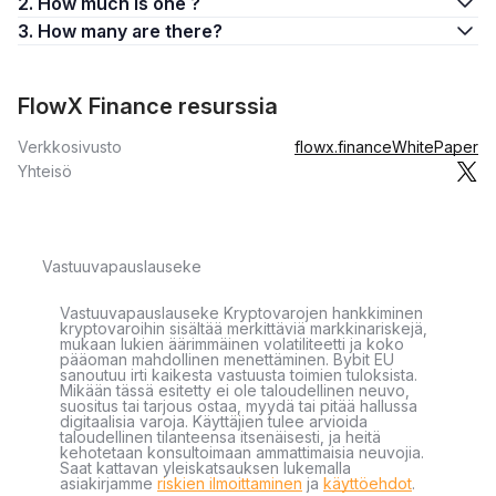
2. How much is one ?
3. How many are there?
FlowX Finance resurssia
Verkkosivusto
flowx.finance
WhitePaper
Yhteisö
Vastuuvapauslauseke
Vastuuvapauslauseke Kryptovarojen hankkiminen
kryptovaroihin sisältää merkittäviä markkinariskejä,
mukaan lukien äärimmäinen volatiliteetti ja koko
pääoman mahdollinen menettäminen. Bybit EU
sanoutuu irti kaikesta vastuusta toimien tuloksista.
Mikään tässä esitetty ei ole taloudellinen neuvo,
suositus tai tarjous ostaa, myydä tai pitää hallussa
digitaalisia varoja. Käyttäjien tulee arvioida
taloudellinen tilanteensa itsenäisesti, ja heitä
kehotetaan konsultoimaan ammattimaisia neuvojia.
Saat kattavan yleiskatsauksen lukemalla
asiakirjamme
riskien ilmoittaminen
ja
käyttöehdot
.