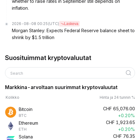
whether to raise rates in September still depends on
inflation.
2026-08-08 00:25
(UTC)
Laskeva
Morgan Stanley: Expects Federal Reserve balance sheet to
shrink by $1.5 trillion
Suosituimmat kryptovaluutat
Search
Markkina-arvoltaan suurimmat kryptovaluutat
Kolikko
Hinta ja 24 tunnin %
CHF
65,076.00
Bitcoin
+0.20%
BTC
CHF
1,923.65
Ethereum
+0.20%
ETH
CHF
76.35
Solana