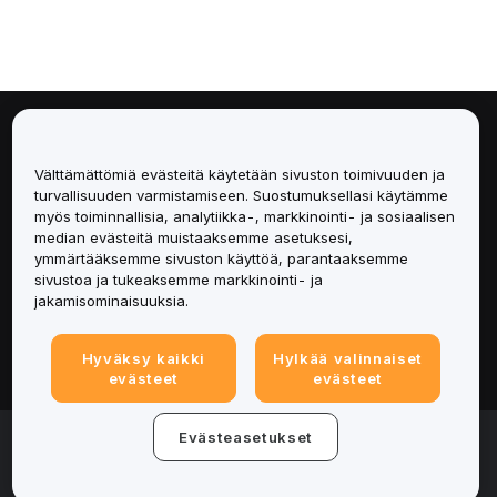
Tietoa
Välttämättömiä evästeitä käytetään sivuston toimivuuden ja
Palvelut
turvallisuuden varmistamiseen. Suostumuksellasi käytämme
myös toiminnallisia, analytiikka-, markkinointi- ja sosiaalisen
median evästeitä muistaaksemme asetuksesi,
Tuki
ymmärtääksemme sivuston käyttöä, parantaaksemme
sivustoa ja tukeaksemme markkinointi- ja
Tuotteet
jakamisominaisuuksia.
Lakiasiat
Hyväksy kaikki
Hylkää valinnaiset
evästeet
evästeet
© 2025-2026 Bybit.eu. Kaikki oikeudet pidätetään.
Evästeasetukset
Palveluehdot
|
Tietosuojaehdot
|
Yritystiedot
(Impressum)
|
Evästeasetukset