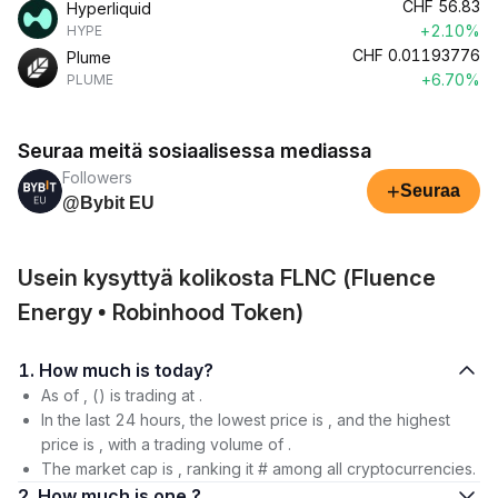
CHF
56.83
Hyperliquid
+2.10%
HYPE
CHF
0.01193776
Plume
+6.70%
PLUME
Seuraa meitä sosiaalisessa mediassa
Followers
+
Seuraa
@Bybit EU
Usein kysyttyä kolikosta FLNC (Fluence
Energy • Robinhood Token)
1. How much is today?
As of , () is trading at .
In the last 24 hours, the lowest price is , and the highest
price is , with a trading volume of .
The market cap is , ranking it # among all cryptocurrencies.
2. How much is one ?