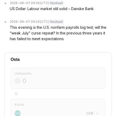
2026-08-07 09:29
(UTC)
Neutraali
US Dollar: Labour market still solid – Danske Bank
2026-08-07 09:24
(UTC)
Neutraali
This evening is the U.S. nonfarm payrolls big test; will the
“weak July” curse repeat? In the previous three years it
has failed to meet expectations.
Osta
Vastaanota
Kuluta
CHF
CHF