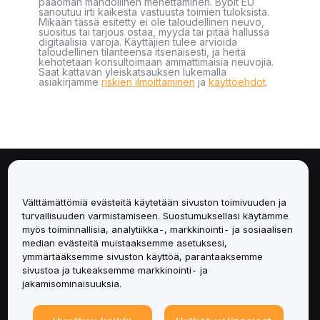
pääoman mahdollinen menettäminen. Bybit EU
sanoutuu irti kaikesta vastuusta toimien tuloksista.
Mikään tässä esitetty ei ole taloudellinen neuvo,
suositus tai tarjous ostaa, myydä tai pitää hallussa
digitaalisia varoja. Käyttäjien tulee arvioida
taloudellinen tilanteensa itsenäisesti, ja heitä
kehotetaan konsultoimaan ammattimaisia neuvojia.
Saat kattavan yleiskatsauksen lukemalla
asiakirjamme
riskien ilmoittaminen
ja
käyttöehdot
.
Tietoa
Välttämättömiä evästeitä käytetään sivuston toimivuuden ja
Palvelut
turvallisuuden varmistamiseen. Suostumuksellasi käytämme
myös toiminnallisia, analytiikka-, markkinointi- ja sosiaalisen
median evästeitä muistaaksemme asetuksesi,
Tuki
ymmärtääksemme sivuston käyttöä, parantaaksemme
sivustoa ja tukeaksemme markkinointi- ja
Tuotteet
jakamisominaisuuksia.
Lakiasiat