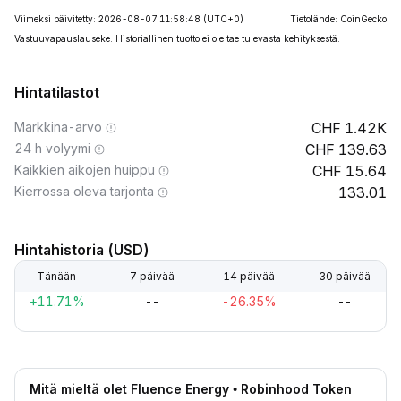
Viimeksi päivitetty: 2026-08-07 11:58:48
(UTC+0)
Tietolähde: CoinGecko
Vastuuvapauslauseke: Historiallinen tuotto ei ole tae tulevasta kehityksestä.
Hintatilastot
Markkina-arvo
1.42K
24 h volyymi
139.63
Kaikkien aikojen huippu
15.64
Kierrossa oleva tarjonta
133.01
Hintahistoria (USD)
Tänään
7 päivää
14 päivää
30 päivää
+11.71%
--
-26.35%
--
Mitä mieltä olet Fluence Energy • Robinhood Token