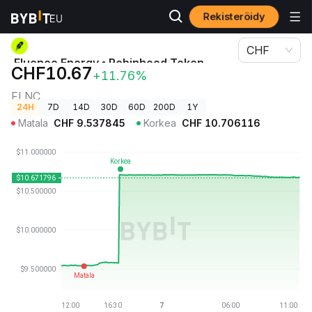
Rekisteröidy
Kryptohinnat
Fluence Energy • Robinhood Token-hinta FLNC
CHF
Fluence Energy • Robinhood Token-
CHF10.67
+11.76%
hinta
FLNC
24H
7D
14D
30D
60D
200D
1Y
Matala
CHF
9.537845
Korkea
CHF
10.706116