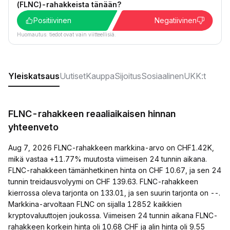
(FLNC)-rahakkeista tänään?
Positiivinen
Negatiivinen
Huomautus: tiedot ovat vain viitteellisiä.
Yleiskatsaus
Uutiset
Kauppa
Sijoitus
Sosiaalinen
UKK:t
FLNC-rahakkeen reaaliaikaisen hinnan
yhteenveto
Aug 7, 2026 FLNC-rahakkeen markkina-arvo on CHF1.42K,
mikä vastaa +11.77% muutosta viimeisen 24 tunnin aikana.
FLNC-rahakkeen tämänhetkinen hinta on CHF 10.67, ja sen 24
tunnin treidausvolyymi on CHF 139.63. FLNC-rahakkeen
kierrossa oleva tarjonta on 133.01, ja sen suurin tarjonta on --.
Markkina-arvoltaan FLNC on sijalla 12852 kaikkien
kryptovaluuttojen joukossa. Viimeisen 24 tunnin aikana FLNC-
rahakkeen korkein hinta oli 10.68 CHF ja alin hinta oli 9.55