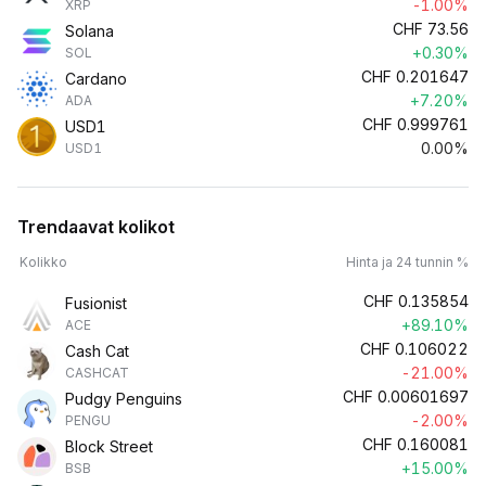
-1.00%
XRP
CHF
73.56
Solana
+0.30%
SOL
CHF
0.201647
Cardano
+7.20%
ADA
CHF
0.999761
USD1
0.00%
USD1
Trendaavat kolikot
Kolikko
Hinta ja 24 tunnin %
CHF
0.135854
Fusionist
+89.10%
ACE
CHF
0.106022
Cash Cat
-21.00%
CASHCAT
CHF
0.00601697
Pudgy Penguins
-2.00%
PENGU
CHF
0.160081
Block Street
+15.00%
BSB