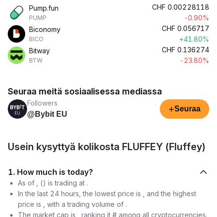
CHF
0.00228118
Pump.fun
-0.90%
PUMP
CHF
0.056717
Biconomy
+41.80%
BICO
CHF
0.136274
Bitway
-23.80%
BTW
Seuraa meitä sosiaalisessa mediassa
Followers
+
Seuraa
@Bybit EU
Usein kysyttyä kolikosta FLUFFEY (Fluffey)
1. How much is today?
As of , () is trading at .
In the last 24 hours, the lowest price is , and the highest
price is , with a trading volume of .
The market cap is , ranking it # among all cryptocurrencies.