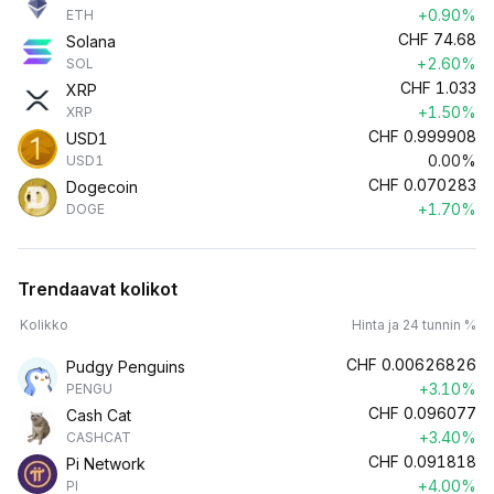
+0.90%
ETH
CHF
74.68
Solana
+2.60%
SOL
CHF
1.033
XRP
+1.50%
XRP
CHF
0.999908
USD1
0.00%
USD1
CHF
0.070283
Dogecoin
+1.70%
DOGE
Trendaavat kolikot
Kolikko
Hinta ja 24 tunnin %
CHF
0.00626826
Pudgy Penguins
+3.10%
PENGU
CHF
0.096077
Cash Cat
+3.40%
CASHCAT
CHF
0.091818
Pi Network
+4.00%
PI