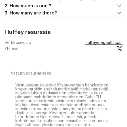
2. How much is one ?
3. How many are there?
Fluffey resurssia
Verkkosivusto
fluffeymegaeth.com
Yhteisö
Vastuuvapauslauseke
Vastuuvapauslauseke Kryptovarojen hankkiminen
kryptovaroihin sisältää merkittäviä markkinariskejä,
mukaan lukien äärimmäinen volatiliteetti ja koko
pääoman mahdollinen menettäminen. Bybit EU
sanoutuu irti kaikesta vastuusta toimien tuloksista.
Mikään tässä esitetty ei ole taloudellinen neuvo,
suositus tai tarjous ostaa, myydä tai pitää hallussa
digitaalisia varoja. Käyttäjien tulee arvioida
taloudellinen tilanteensa itsenäisesti, ja heitä
kehotetaan konsultoimaan ammattimaisia neuvojia.
Saat kattavan yleiskatsauksen lukemalla