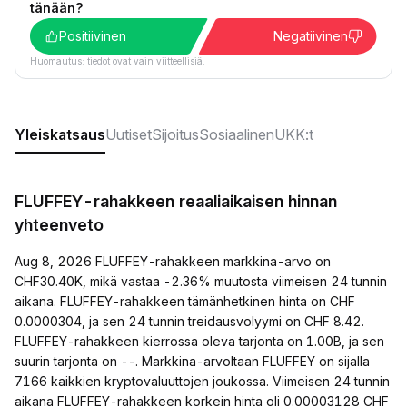
tänään?
Positiivinen
Negatiivinen
Huomautus: tiedot ovat vain viitteellisiä.
Yleiskatsaus
Uutiset
Sijoitus
Sosiaalinen
UKK:t
FLUFFEY-rahakkeen reaaliaikaisen hinnan
yhteenveto
Aug 8, 2026 FLUFFEY-rahakkeen markkina-arvo on
CHF30.40K, mikä vastaa -2.36% muutosta viimeisen 24 tunnin
aikana. FLUFFEY-rahakkeen tämänhetkinen hinta on CHF
0.0000304, ja sen 24 tunnin treidausvolyymi on CHF 8.42.
FLUFFEY-rahakkeen kierrossa oleva tarjonta on 1.00B, ja sen
suurin tarjonta on --. Markkina-arvoltaan FLUFFEY on sijalla
7166 kaikkien kryptovaluuttojen joukossa. Viimeisen 24 tunnin
aikana FLUFFEY-rahakkeen korkein hinta oli 0.00003128 CHF