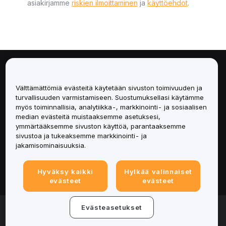
asiakirjamme
riskien ilmoittaminen
ja
käyttöehdot
.
Tietoa
Välttämättömiä evästeitä käytetään sivuston toimivuuden ja
Palvelut
turvallisuuden varmistamiseen. Suostumuksellasi käytämme
myös toiminnallisia, analytiikka-, markkinointi- ja sosiaalisen
median evästeitä muistaaksemme asetuksesi,
Tuki
ymmärtääksemme sivuston käyttöä, parantaaksemme
sivustoa ja tukeaksemme markkinointi- ja
Tuotteet
jakamisominaisuuksia.
Lakiasiat
Hyväksy kaikki
Hylkää valinnaiset
evästeet
evästeet
© 2025-2026 Bybit.eu. All rights reserved.
Evästeasetukset
Palveluehdot
|
Tietosuojaehdot
|
Yritystiedot