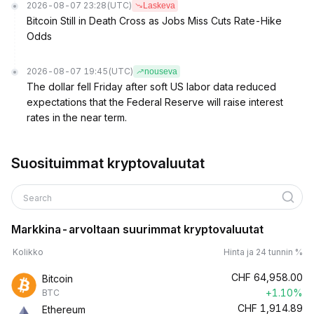
2026-08-07 23:28
(UTC)
Laskeva
Bitcoin Still in Death Cross as Jobs Miss Cuts Rate-Hike
Odds
2026-08-07 19:45
(UTC)
nouseva
The dollar fell Friday after soft US labor data reduced
expectations that the Federal Reserve will raise interest
rates in the near term.
Suosituimmat kryptovaluutat
Search
Markkina-arvoltaan suurimmat kryptovaluutat
Kolikko
Hinta ja 24 tunnin %
CHF
64,958.00
Bitcoin
+1.10%
BTC
CHF
1,914.89
Ethereum