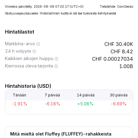
Viimeksi päivitetty: 2026-08-08 07:20:17
(UTC+0)
Tietolähde: CoinGecko
Vastuuvapauslauseke: Historiallinen tuotto ei ole tae tulevasta kehityksestä.
Hintatilastot
Markkina-arvo
30.40K
24 h volyymi
8.42
Kaikkien aikojen huippu
0.00027034
Kierrossa oleva tarjonta
1.00B
Hintahistoria (USD)
Tänään
7 päivää
14 päivää
30 päivää
-1.91%
-6.18%
+5.08%
-6.69%
Mitä mieltä olet Fluffey (FLUFFEY)-rahakkeista