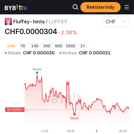
Rekisteröidy
Kryptohinnat
Fluffey-hinta FLUFFEY
Fluffey-hinta
FLUFFEY
CHF
CHF0.0000304
-2.36%
24H
7D
14D
30D
60D
200D
1Y
Matala
CHF
0.000030
Korkea
CHF
0.000031