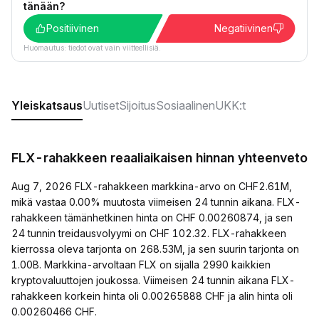
tänään?
Positiivinen
Negatiivinen
Huomautus: tiedot ovat vain viitteellisiä.
Yleiskatsaus
Uutiset
Sijoitus
Sosiaalinen
UKK:t
FLX-rahakkeen reaaliaikaisen hinnan yhteenveto
Aug 7, 2026 FLX-rahakkeen markkina-arvo on CHF2.61M,
mikä vastaa 0.00% muutosta viimeisen 24 tunnin aikana. FLX-
rahakkeen tämänhetkinen hinta on CHF 0.00260874, ja sen
24 tunnin treidausvolyymi on CHF 102.32. FLX-rahakkeen
kierrossa oleva tarjonta on 268.53M, ja sen suurin tarjonta on
1.00B. Markkina-arvoltaan FLX on sijalla 2990 kaikkien
kryptovaluuttojen joukossa. Viimeisen 24 tunnin aikana FLX-
rahakkeen korkein hinta oli 0.00265888 CHF ja alin hinta oli
0.00260466 CHF.