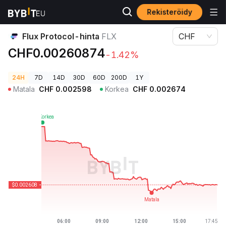
Rekisteröidy
Kryptohinnat
Flux Protocol-hinta FLX
Flux Protocol-hinta
FLX
CHF
CHF0.00260874
-1.42%
24H
7D
14D
30D
60D
200D
1Y
Matala
CHF
0.002598
Korkea
CHF
0.002674