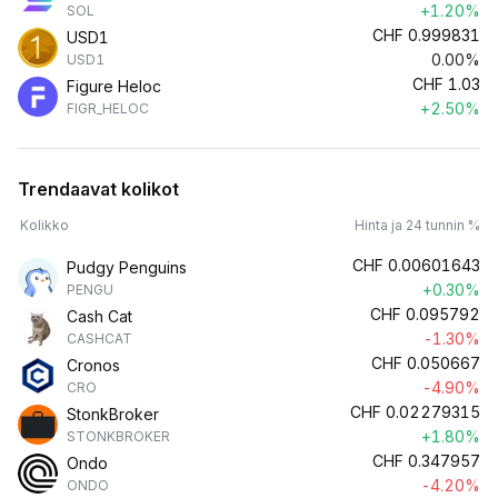
+1.20%
SOL
CHF
0.999831
USD1
0.00%
USD1
CHF
1.03
Figure Heloc
+2.50%
FIGR_HELOC
Trendaavat kolikot
Kolikko
Hinta ja 24 tunnin %
CHF
0.00601643
Pudgy Penguins
+0.30%
PENGU
CHF
0.095792
Cash Cat
-1.30%
CASHCAT
CHF
0.050667
Cronos
-4.90%
CRO
CHF
0.02279315
StonkBroker
+1.80%
STONKBROKER
CHF
0.347957
Ondo
-4.20%
ONDO