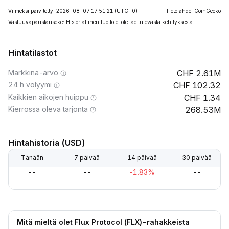
Viimeksi päivitetty: 2026-08-07 17:51:21
(UTC+0)
Tietolähde: CoinGecko
Vastuuvapauslauseke: Historiallinen tuotto ei ole tae tulevasta kehityksestä.
Hintatilastot
Markkina-arvo
2.61M
24 h volyymi
102.32
Kaikkien aikojen huippu
1.34
Kierrossa oleva tarjonta
268.53M
Hintahistoria (USD)
Tänään
7 päivää
14 päivää
30 päivää
--
--
-1.83%
--
Mitä mieltä olet Flux Protocol (FLX)-rahakkeista