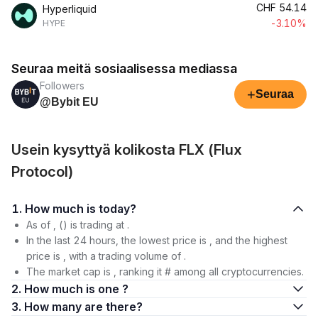
CHF
54.14
Hyperliquid
-3.10%
HYPE
Seuraa meitä sosiaalisessa mediassa
Followers
+
Seuraa
@Bybit EU
Usein kysyttyä kolikosta FLX (Flux
Protocol)
1. How much is today?
As of , () is trading at .
In the last 24 hours, the lowest price is , and the highest
price is , with a trading volume of .
The market cap is , ranking it # among all cryptocurrencies.
2. How much is one ?
3. How many are there?