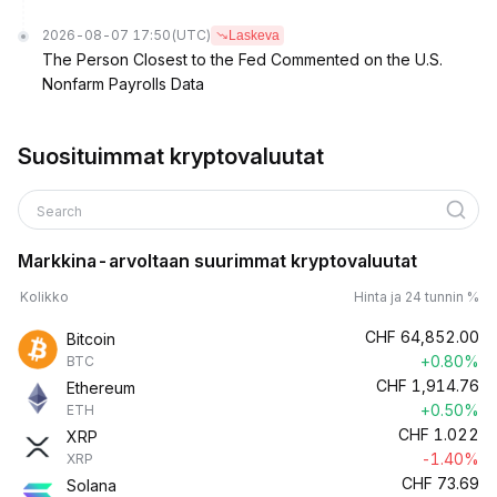
2026-08-07 17:50
(UTC)
Laskeva
The Person Closest to the Fed Commented on the U.S.
Nonfarm Payrolls Data
Suosituimmat kryptovaluutat
Search
Markkina-arvoltaan suurimmat kryptovaluutat
Kolikko
Hinta ja 24 tunnin %
CHF
64,852.00
Bitcoin
+0.80%
BTC
CHF
1,914.76
Ethereum
+0.50%
ETH
CHF
1.022
XRP
-1.40%
XRP
CHF
73.69
Solana