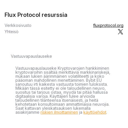
Flux Protocol resurssia
Verkkosivusto
fluxprotocol.org
Yhteisö
Vastuuvapauslauseke
Vastuuvapauslauseke Kryptovarojen hankkiminen
kryptovaroihin sisältää merkittäviä markkinariskejä,
mukaan lukien äärimmäinen volatiliteetti ja koko
pääoman mahdollinen menettäminen. Bybit EU
sanoutuu irti kaikesta vastuusta toimien tuloksista.
Mikään tässä esitetty ei ole taloudellinen neuvo,
suositus tai tarjous ostaa, myydä tai pitää hallussa
digitaalisia varoja. Käyttäjien tulee arvioida
taloudellinen tilanteensa itsenäisesti, ja heitä
kehotetaan konsultoimaan ammattimaisia neuvojia.
Saat kattavan yleiskatsauksen lukemalla
asiakirjamme
riskien ilmoittaminen
ja
käyttöehdot
.