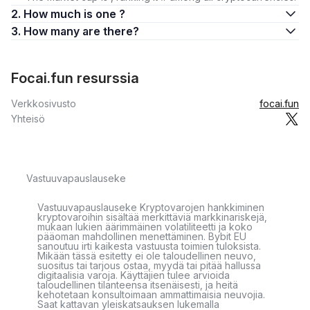
2. How much is one ?
3. How many are there?
Focai.fun resurssia
Verkkosivusto
focai.fun
Yhteisö
Vastuuvapauslauseke
Vastuuvapauslauseke Kryptovarojen hankkiminen
kryptovaroihin sisältää merkittäviä markkinariskejä,
mukaan lukien äärimmäinen volatiliteetti ja koko
pääoman mahdollinen menettäminen. Bybit EU
sanoutuu irti kaikesta vastuusta toimien tuloksista.
Mikään tässä esitetty ei ole taloudellinen neuvo,
suositus tai tarjous ostaa, myydä tai pitää hallussa
digitaalisia varoja. Käyttäjien tulee arvioida
taloudellinen tilanteensa itsenäisesti, ja heitä
kehotetaan konsultoimaan ammattimaisia neuvojia.
Saat kattavan yleiskatsauksen lukemalla