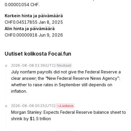
0.00001054 CHF.
Korkein hinta ja päivämäärä
CHF0.04517855 Jan 8, 2025
Alin hinta ja päivämäärä
CHF0.00000918 Jun 9, 2026
Uutiset kolikosta Focai.fun
2026-08-08 01:39
(UTC)
Neutraali
July nonfarm payrolls did not give the Federal Reserve a
clear answer; the “New Federal Reserve News Agency”:
whether to raise rates in September still depends on
inflation.
2026-08-08 00:25
(UTC)
Laskeva
Morgan Stanley: Expects Federal Reserve balance sheet to
shrink by $1.5 trillion