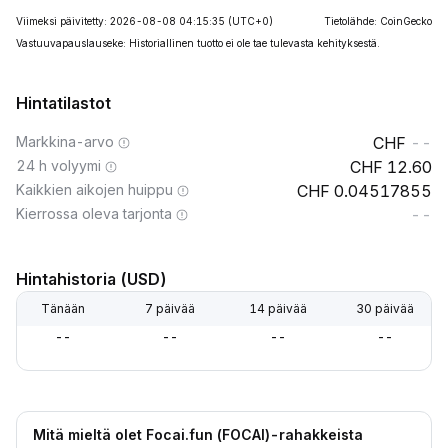
Viimeksi päivitetty: 2026-08-08 04:15:35
(UTC+0)
Tietolähde: CoinGecko
Vastuuvapauslauseke: Historiallinen tuotto ei ole tae tulevasta kehityksestä.
Hintatilastot
Markkina-arvo
--
24 h volyymi
12.60
Kaikkien aikojen huippu
0.04517855
Kierrossa oleva tarjonta
--
Hintahistoria (USD)
Tänään
7 päivää
14 päivää
30 päivää
--
--
--
--
Mitä mieltä olet Focai.fun (FOCAI)-rahakkeista