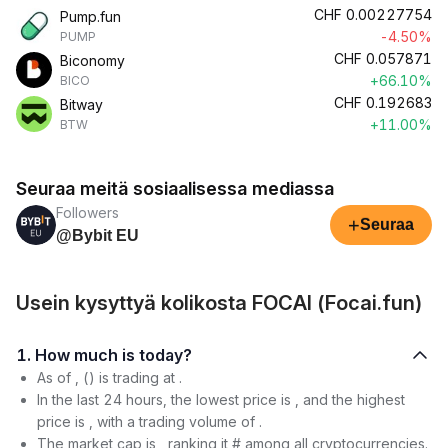
CHF
0.00227754
Pump.fun
-4.50%
PUMP
CHF
0.057871
Biconomy
+66.10%
BICO
CHF
0.192683
Bitway
+11.00%
BTW
Seuraa meitä sosiaalisessa mediassa
Followers
+
Seuraa
@Bybit EU
Usein kysyttyä kolikosta FOCAI (Focai.fun)
1. How much is today?
As of , () is trading at .
In the last 24 hours, the lowest price is , and the highest
price is , with a trading volume of .
The market cap is , ranking it # among all cryptocurrencies.