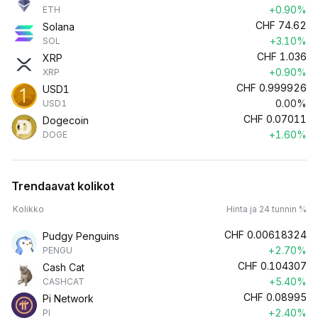
+0.90%
ETH
CHF
74.62
Solana
+3.10%
SOL
CHF
1.036
XRP
+0.90%
XRP
CHF
0.999926
USD1
0.00%
USD1
CHF
0.07011
Dogecoin
+1.60%
DOGE
Trendaavat kolikot
Kolikko
Hinta ja 24 tunnin %
CHF
0.00618324
Pudgy Penguins
+2.70%
PENGU
CHF
0.104307
Cash Cat
+5.40%
CASHCAT
CHF
0.08995
Pi Network
+2.40%
PI