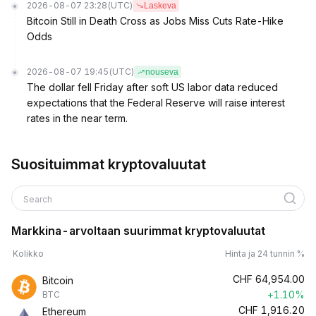
2026-08-07 23:28
(UTC)
Laskeva
Bitcoin Still in Death Cross as Jobs Miss Cuts Rate-Hike
Odds
2026-08-07 19:45
(UTC)
nouseva
The dollar fell Friday after soft US labor data reduced
expectations that the Federal Reserve will raise interest
rates in the near term.
Suosituimmat kryptovaluutat
Search
Markkina-arvoltaan suurimmat kryptovaluutat
Kolikko
Hinta ja 24 tunnin %
CHF
64,954.00
Bitcoin
+1.10%
BTC
CHF
1,916.20
Ethereum