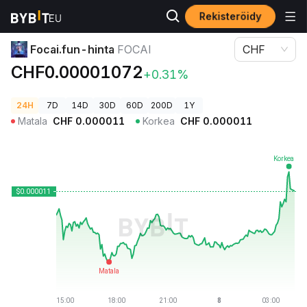
Rekisteröidy
Kryptohinnat
Focai.fun-hinta FOCAI
Focai.fun-hinta
FOCAI
CHF
CHF0.00001072
+0.31%
24H
7D
14D
30D
60D
200D
1Y
Matala
CHF
0.000011
Korkea
CHF
0.000011