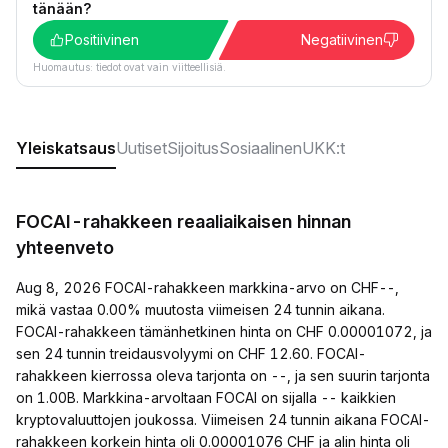
tänään?
Positiivinen
Negatiivinen
Huomautus: tiedot ovat vain viitteellisiä.
Yleiskatsaus
Uutiset
Sijoitus
Sosiaalinen
UKK:t
FOCAI-rahakkeen reaaliaikaisen hinnan
yhteenveto
Aug 8, 2026 FOCAI-rahakkeen markkina-arvo on CHF--,
mikä vastaa 0.00% muutosta viimeisen 24 tunnin aikana.
FOCAI-rahakkeen tämänhetkinen hinta on CHF 0.00001072, ja
sen 24 tunnin treidausvolyymi on CHF 12.60. FOCAI-
rahakkeen kierrossa oleva tarjonta on --, ja sen suurin tarjonta
on 1.00B. Markkina-arvoltaan FOCAI on sijalla -- kaikkien
kryptovaluuttojen joukossa. Viimeisen 24 tunnin aikana FOCAI-
rahakkeen korkein hinta oli 0.00001076 CHF ja alin hinta oli