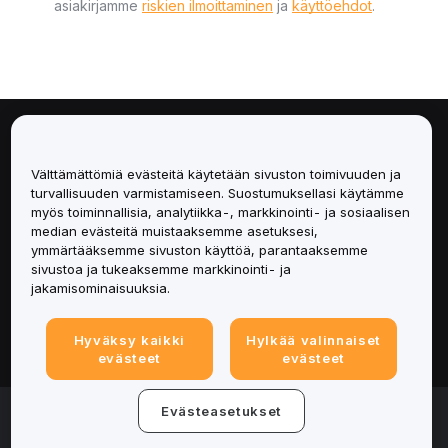
asiakirjamme
riskien ilmoittaminen
ja
käyttöehdot
.
Tietoa
Välttämättömiä evästeitä käytetään sivuston toimivuuden ja
Palvelut
turvallisuuden varmistamiseen. Suostumuksellasi käytämme
myös toiminnallisia, analytiikka-, markkinointi- ja sosiaalisen
median evästeitä muistaaksemme asetuksesi,
Tuki
ymmärtääksemme sivuston käyttöä, parantaaksemme
sivustoa ja tukeaksemme markkinointi- ja
Tuotteet
jakamisominaisuuksia.
Lakiasiat
Hyväksy kaikki
Hylkää valinnaiset
evästeet
evästeet
© 2025-2026 Bybit.eu. All rights reserved.
Evästeasetukset
Palveluehdot
|
Tietosuojaehdot
|
Yritystiedot