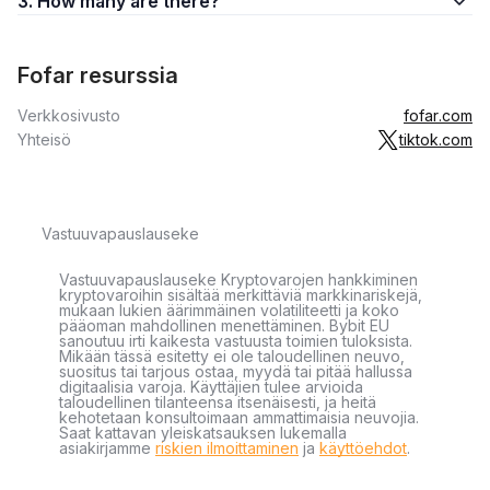
3. How many are there?
Fofar resurssia
Verkkosivusto
fofar.com
Yhteisö
tiktok.com
Vastuuvapauslauseke
Vastuuvapauslauseke Kryptovarojen hankkiminen
kryptovaroihin sisältää merkittäviä markkinariskejä,
mukaan lukien äärimmäinen volatiliteetti ja koko
pääoman mahdollinen menettäminen. Bybit EU
sanoutuu irti kaikesta vastuusta toimien tuloksista.
Mikään tässä esitetty ei ole taloudellinen neuvo,
suositus tai tarjous ostaa, myydä tai pitää hallussa
digitaalisia varoja. Käyttäjien tulee arvioida
taloudellinen tilanteensa itsenäisesti, ja heitä
kehotetaan konsultoimaan ammattimaisia neuvojia.
Saat kattavan yleiskatsauksen lukemalla
asiakirjamme
riskien ilmoittaminen
ja
käyttöehdot
.