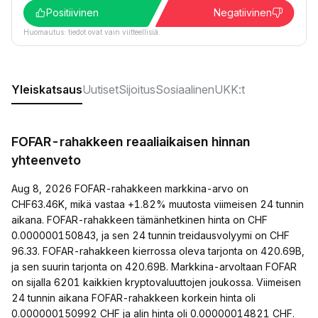
Positiivinen
Negatiivinen
Huomautus: tiedot ovat vain viitteellisiä.
Yleiskatsaus
Uutiset
Sijoitus
Sosiaalinen
UKK:t
FOFAR-rahakkeen reaaliaikaisen hinnan
yhteenveto
Aug 8, 2026 FOFAR-rahakkeen markkina-arvo on
CHF63.46K, mikä vastaa +1.82% muutosta viimeisen 24 tunnin
aikana. FOFAR-rahakkeen tämänhetkinen hinta on CHF
0.000000150843, ja sen 24 tunnin treidausvolyymi on CHF
96.33. FOFAR-rahakkeen kierrossa oleva tarjonta on 420.69B,
ja sen suurin tarjonta on 420.69B. Markkina-arvoltaan FOFAR
on sijalla 6201 kaikkien kryptovaluuttojen joukossa. Viimeisen
24 tunnin aikana FOFAR-rahakkeen korkein hinta oli
0.000000150992 CHF ja alin hinta oli 0.00000014821 CHF.