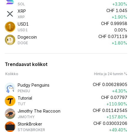
+3.30%
SOL
CHF
1.045
XRP
+1.90%
XRP
CHF
0.99958
USD1
0.00%
USD1
CHF
0.071119
Dogecoin
+1.80%
DOGE
Trendaavat kolikot
Kolikko
Hinta ja 24 tunnin %
CHF
0.00628905
Pudgy Penguins
+4.30%
PENGU
CHF
0.07797
Tutorial
+110.90%
TUT
CHF
0.01142545
Jimothy The Raccoon
+157.80%
JIMOTHY
CHF
0.03003206
StonkBroker
+49.40%
STONKBROKER