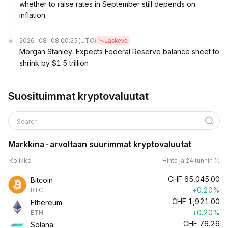
whether to raise rates in September still depends on
inflation.
2026-08-08 00:25
(UTC)
Laskeva
Morgan Stanley: Expects Federal Reserve balance sheet to
shrink by $1.5 trillion
Suosituimmat kryptovaluutat
Search
Markkina-arvoltaan suurimmat kryptovaluutat
Kolikko
Hinta ja 24 tunnin %
CHF
65,045.00
Bitcoin
+0.20%
BTC
CHF
1,921.00
Ethereum
+0.20%
ETH
CHF
76.26
Solana