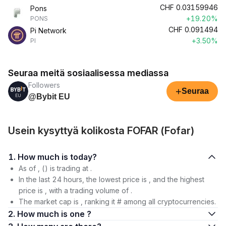
CHF
0.03159946
Pons
+19.20%
PONS
CHF
0.091494
Pi Network
+3.50%
PI
Seuraa meitä sosiaalisessa mediassa
Followers
+
Seuraa
@Bybit EU
Usein kysyttyä kolikosta FOFAR (Fofar)
1. How much is today?
As of , () is trading at .
In the last 24 hours, the lowest price is , and the highest
price is , with a trading volume of .
The market cap is , ranking it # among all cryptocurrencies.
2. How much is one ?