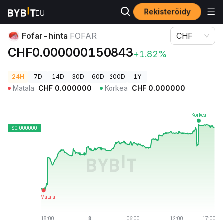
Rekisteröidy
Kryptohinnat
Fofar-hinta FOFAR
Fofar-hinta
FOFAR
CHF
CHF0.000000150843
+1.82%
24H
7D
14D
30D
60D
200D
1Y
Matala
CHF
0.000000
Korkea
CHF
0.000000