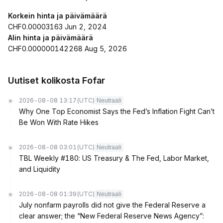
Korkein hinta ja päivämäärä
CHF0.00003163 Jun 2, 2024
Alin hinta ja päivämäärä
CHF0.000000142268 Aug 5, 2026
Uutiset kolikosta Fofar
2026-08-08 13:17
(UTC)
Neutraali
Why One Top Economist Says the Fed’s Inflation Fight Can’t
Be Won With Rate Hikes
2026-08-08 03:01
(UTC)
Neutraali
TBL Weekly #180: US Treasury & The Fed, Labor Market,
and Liquidity
2026-08-08 01:39
(UTC)
Neutraali
July nonfarm payrolls did not give the Federal Reserve a
clear answer; the “New Federal Reserve News Agency”: