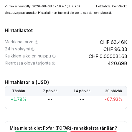
Viimeksi päivitetty: 2026-08-08 17:10:47
(UTC+0)
Tietolähde: CoinGecko
Vastuuvapauslauseke: Historiallinen tuotto ei ole tae tulevasta kehityksestä.
Hintatilastot
Markkina-arvo
63.46K
24 h volyymi
96.33
Kaikkien aikojen huippu
0.00003163
Kierrossa oleva tarjonta
420.69B
Hintahistoria (USD)
Tänään
7 päivää
14 päivää
30 päivää
+1.78%
--
--
-67.93%
Mitä mieltä olet Fofar (FOFAR)-rahakkeista tänään?