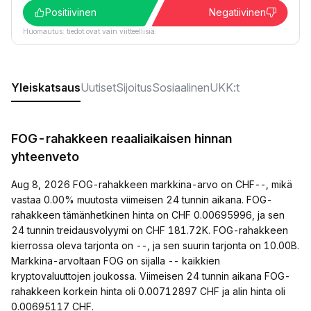
Positiivinen
Negatiivinen
Huomautus: tiedot ovat vain viitteellisiä.
Yleiskatsaus
Uutiset
Sijoitus
Sosiaalinen
UKK:t
FOG-rahakkeen reaaliaikaisen hinnan
yhteenveto
Aug 8, 2026 FOG-rahakkeen markkina-arvo on CHF--, mikä
vastaa 0.00% muutosta viimeisen 24 tunnin aikana. FOG-
rahakkeen tämänhetkinen hinta on CHF 0.00695996, ja sen
24 tunnin treidausvolyymi on CHF 181.72K. FOG-rahakkeen
kierrossa oleva tarjonta on --, ja sen suurin tarjonta on 10.00B.
Markkina-arvoltaan FOG on sijalla -- kaikkien
kryptovaluuttojen joukossa. Viimeisen 24 tunnin aikana FOG-
rahakkeen korkein hinta oli 0.00712897 CHF ja alin hinta oli
0.00695117 CHF.