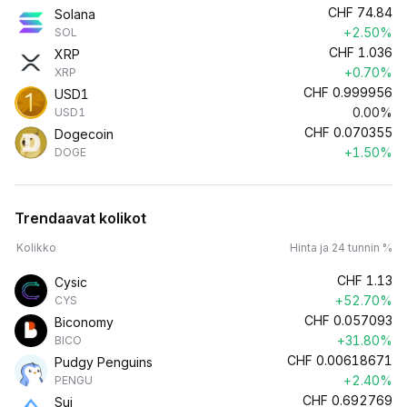
CHF
74.84
Solana
+2.50%
SOL
CHF
1.036
XRP
+0.70%
XRP
CHF
0.999956
USD1
0.00%
USD1
CHF
0.070355
Dogecoin
+1.50%
DOGE
Trendaavat kolikot
Kolikko
Hinta ja 24 tunnin %
CHF
1.13
Cysic
+52.70%
CYS
CHF
0.057093
Biconomy
+31.80%
BICO
CHF
0.00618671
Pudgy Penguins
+2.40%
PENGU
CHF
0.692769
Sui