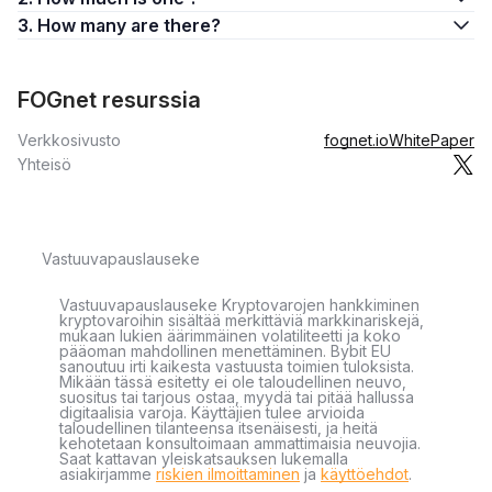
3. How many are there?
FOGnet resurssia
Verkkosivusto
fognet.io
WhitePaper
Yhteisö
Vastuuvapauslauseke
Vastuuvapauslauseke Kryptovarojen hankkiminen
kryptovaroihin sisältää merkittäviä markkinariskejä,
mukaan lukien äärimmäinen volatiliteetti ja koko
pääoman mahdollinen menettäminen. Bybit EU
sanoutuu irti kaikesta vastuusta toimien tuloksista.
Mikään tässä esitetty ei ole taloudellinen neuvo,
suositus tai tarjous ostaa, myydä tai pitää hallussa
digitaalisia varoja. Käyttäjien tulee arvioida
taloudellinen tilanteensa itsenäisesti, ja heitä
kehotetaan konsultoimaan ammattimaisia neuvojia.
Saat kattavan yleiskatsauksen lukemalla
asiakirjamme
riskien ilmoittaminen
ja
käyttöehdot
.