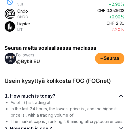
+2.90%
SUI
CHF
0.353633
Ondo
+0.90%
ONDO
CHF
2.31
Lighter
-2.20%
LIT
Seuraa meitä sosiaalisessa mediassa
Followers
+
Seuraa
@Bybit EU
Usein kysyttyä kolikosta FOG (FOGnet)
1. How much is today?
As of , () is trading at .
In the last 24 hours, the lowest price is , and the highest
price is , with a trading volume of .
The market cap is , ranking it # among all cryptocurrencies.
2. How much is one ?