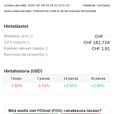
Viimeksi päivitetty: 2026-08-08 09:08:21
(UTC+0)
Tietolähde: CoinGecko
Vastuuvapauslauseke: Historiallinen tuotto ei ole tae tulevasta kehityksestä.
Hintatilastot
Markkina-arvo
--
24 h volyymi
181.72K
Kaikkien aikojen huippu
1.91
Kierrossa oleva tarjonta
--
Hintahistoria (USD)
Tänään
7 päivää
14 päivää
30 päivää
-1.83%
-1.05%
+2.95%
+2.99%
Mitä mieltä olet FOGnet (FOG)-rahakkeista tänään?