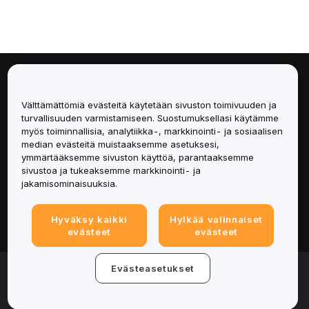
Tietoa
Välttämättömiä evästeitä käytetään sivuston toimivuuden ja
Palvelut
turvallisuuden varmistamiseen. Suostumuksellasi käytämme
myös toiminnallisia, analytiikka-, markkinointi- ja sosiaalisen
median evästeitä muistaaksemme asetuksesi,
Tuki
ymmärtääksemme sivuston käyttöä, parantaaksemme
sivustoa ja tukeaksemme markkinointi- ja
Tuotteet
jakamisominaisuuksia.
Lakiasiat
Hyväksy kaikki
Hylkää valinnaiset
evästeet
evästeet
© 2025-2026 Bybit.eu. All rights reserved.
Evästeasetukset
Palveluehdot
|
Tietosuojaehdot
|
Yritystiedot
(Impressum)
|
Evästeasetukset