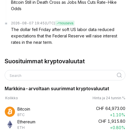
Bitcoin Still in Death Cross as Jobs Miss Cuts Rate-Hike
Odds
2026-08-07 19:45
(UTC)
nouseva
The dollar fell Friday after soft US labor data reduced
expectations that the Federal Reserve will raise interest
rates in the near term.
Suosituimmat kryptovaluutat
Search
Markkina-arvoltaan suurimmat kryptovaluutat
Kolikko
Hinta ja 24 tunnin %
CHF
64,973.00
Bitcoin
+1.10%
BTC
CHF
1,915.80
Ethereum
+0.80%
ETH