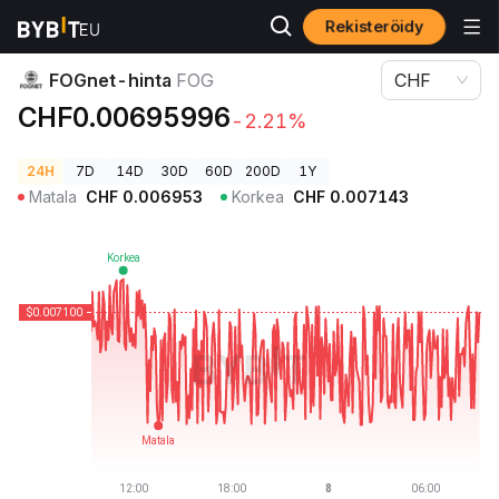
Rekisteröidy
Kryptohinnat
FOGnet-hinta FOG
FOGnet-hinta
FOG
CHF
CHF0.00695996
-2.21%
24H
7D
14D
30D
60D
200D
1Y
Matala
CHF
0.006953
Korkea
CHF
0.007143