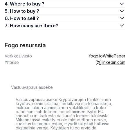
4. Where to buy ?
5. How to buy ?
6. How to sell ?
7. How many are there?
Fogo resurssia
Verkkosivusto
fogo.io
WhitePaper
Yhteisö
linkedin.com
Vastuuvapauslauseke
Vastuuvapauslauseke Kryptovarojen hankkiminen
kryptovaroihin sisältää merkittäviä markkinariskejä,
mukaan lukien äärimmäinen volatiliteetti ja koko
pääoman mahdollinen menettäminen. Bybit EU
sanoutuu irti kaikesta vastuusta toimien tuloksista.
Mikään tässä esitetty ei ole taloudellinen neuvo,
suositus tai tarjous ostaa, myydä tai pitää hallussa
digitaalisia varoja. Käyttäjien tulee arvioida