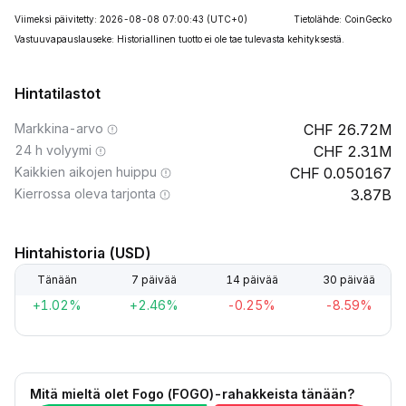
Viimeksi päivitetty: 2026-08-08 07:00:43
(UTC+0)
Tietolähde: CoinGecko
Vastuuvapauslauseke: Historiallinen tuotto ei ole tae tulevasta kehityksestä.
Hintatilastot
Markkina-arvo
26.72M
24 h volyymi
2.31M
Kaikkien aikojen huippu
0.050167
Kierrossa oleva tarjonta
3.87B
Hintahistoria (USD)
Tänään
7 päivää
14 päivää
30 päivää
+1.02%
+2.46%
-0.25%
-8.59%
Mitä mieltä olet Fogo (FOGO)-rahakkeista tänään?