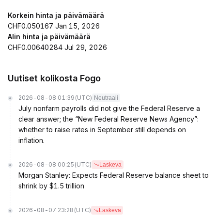
Korkein hinta ja päivämäärä
CHF0.050167 Jan 15, 2026
Alin hinta ja päivämäärä
CHF0.00640284 Jul 29, 2026
Uutiset kolikosta Fogo
2026-08-08 01:39
(UTC)
Neutraali
July nonfarm payrolls did not give the Federal Reserve a
clear answer; the “New Federal Reserve News Agency”:
whether to raise rates in September still depends on
inflation.
2026-08-08 00:25
(UTC)
Laskeva
Morgan Stanley: Expects Federal Reserve balance sheet to
shrink by $1.5 trillion
2026-08-07 23:28
(UTC)
Laskeva