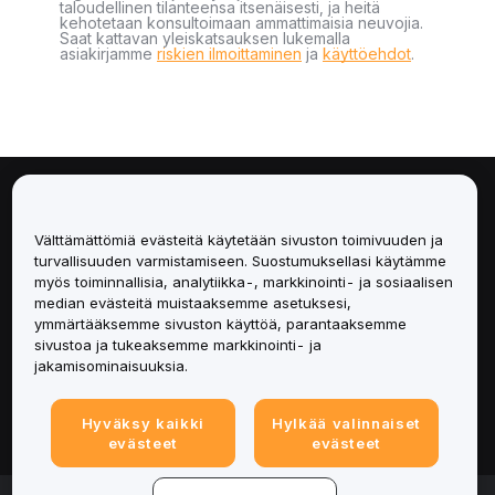
taloudellinen tilanteensa itsenäisesti, ja heitä
kehotetaan konsultoimaan ammattimaisia neuvojia.
Saat kattavan yleiskatsauksen lukemalla
asiakirjamme
riskien ilmoittaminen
ja
käyttöehdot
.
Tietoa
Välttämättömiä evästeitä käytetään sivuston toimivuuden ja
Palvelut
turvallisuuden varmistamiseen. Suostumuksellasi käytämme
myös toiminnallisia, analytiikka-, markkinointi- ja sosiaalisen
median evästeitä muistaaksemme asetuksesi,
Tuki
ymmärtääksemme sivuston käyttöä, parantaaksemme
sivustoa ja tukeaksemme markkinointi- ja
Tuotteet
jakamisominaisuuksia.
Lakiasiat
Hyväksy kaikki
Hylkää valinnaiset
evästeet
evästeet