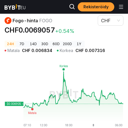
Rekisteröidy
Kryptohinnat
Fogo-hinta FOGO
Fogo-hinta
FOGO
CHF
CHF0.0069057
+0.54%
24H
7D
14D
30D
60D
200D
1Y
Matala
CHF
0.006834
Korkea
CHF
0.007316