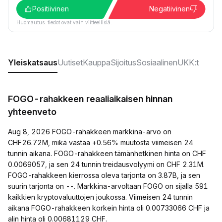
Positiivinen
Negatiivinen
Huomautus: tiedot ovat vain viitteellisiä.
Yleiskatsaus
Uutiset
Kauppa
Sijoitus
Sosiaalinen
UKK:t
FOGO-rahakkeen reaaliaikaisen hinnan
yhteenveto
Aug 8, 2026 FOGO-rahakkeen markkina-arvo on
CHF26.72M, mikä vastaa +0.56% muutosta viimeisen 24
tunnin aikana. FOGO-rahakkeen tämänhetkinen hinta on CHF
0.0069057, ja sen 24 tunnin treidausvolyymi on CHF 2.31M.
FOGO-rahakkeen kierrossa oleva tarjonta on 3.87B, ja sen
suurin tarjonta on --. Markkina-arvoltaan FOGO on sijalla 591
kaikkien kryptovaluuttojen joukossa. Viimeisen 24 tunnin
aikana FOGO-rahakkeen korkein hinta oli 0.00733066 CHF ja
alin hinta oli 0.00681129 CHF.