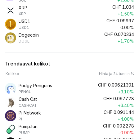
+2.60%
SOL
CHF
1.034
XRP
+1.50%
XRP
CHF
0.99997
USD1
0.00%
USD1
CHF
0.070334
Dogecoin
+1.70%
DOGE
Trendaavat kolikot
Kolikko
Hinta ja 24 tunnin %
CHF
0.00621301
Pudgy Penguins
+3.10%
PENGU
CHF
0.097728
Cash Cat
+3.40%
CASHCAT
CHF
0.091144
Pi Network
+4.00%
PI
CHF
0.002278
Pump.fun
-0.90%
PUMP