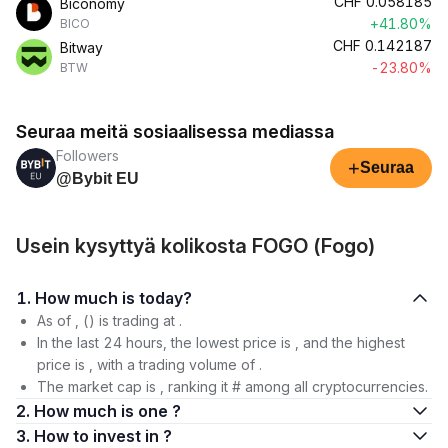
CHF
0.058185
Biconomy
+41.80%
BICO
CHF
0.142187
Bitway
-23.80%
BTW
Seuraa meitä sosiaalisessa mediassa
Followers
+
Seuraa
@Bybit EU
Usein kysyttyä kolikosta FOGO (Fogo)
1. How much is today?
As of , () is trading at .
In the last 24 hours, the lowest price is , and the highest
price is , with a trading volume of .
The market cap is , ranking it # among all cryptocurrencies.
2. How much is one ?
3. How to invest in ?