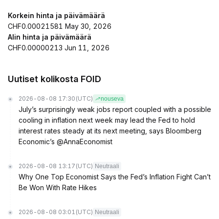
Korkein hinta ja päivämäärä
CHF0.00021581 May 30, 2026
Alin hinta ja päivämäärä
CHF0.00000213 Jun 11, 2026
Uutiset kolikosta FOID
2026-08-08 17:30
(UTC)
nouseva
July’s surprisingly weak jobs report coupled with a possible
cooling in inflation next week may lead the Fed to hold
interest rates steady at its next meeting, says Bloomberg
Economic’s @AnnaEconomist
2026-08-08 13:17
(UTC)
Neutraali
Why One Top Economist Says the Fed’s Inflation Fight Can’t
Be Won With Rate Hikes
2026-08-08 03:01
(UTC)
Neutraali