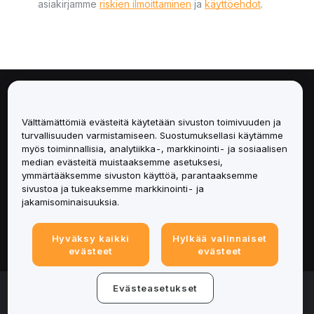
asiakirjamme
riskien ilmoittaminen
ja
käyttöehdot
.
Tietoa
Välttämättömiä evästeitä käytetään sivuston toimivuuden ja
Palvelut
turvallisuuden varmistamiseen. Suostumuksellasi käytämme
myös toiminnallisia, analytiikka-, markkinointi- ja sosiaalisen
median evästeitä muistaaksemme asetuksesi,
Tuki
ymmärtääksemme sivuston käyttöä, parantaaksemme
sivustoa ja tukeaksemme markkinointi- ja
Tuotteet
jakamisominaisuuksia.
Lakiasiat
Hyväksy kaikki
Hylkää valinnaiset
evästeet
evästeet
© 2025-2026 Bybit.eu. Kaikki oikeudet pidätetään.
Evästeasetukset
Palveluehdot
|
Tietosuojaehdot
|
Yritystiedot