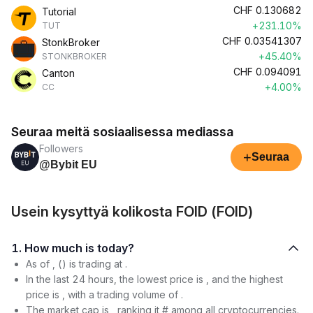
CHF
0.130682
Tutorial
+231.10%
TUT
CHF
0.03541307
StonkBroker
+45.40%
STONKBROKER
CHF
0.094091
Canton
+4.00%
CC
Seuraa meitä sosiaalisessa mediassa
Followers
+
Seuraa
@Bybit EU
Usein kysyttyä kolikosta FOID (FOID)
1. How much is today?
As of , () is trading at .
In the last 24 hours, the lowest price is , and the highest
price is , with a trading volume of .
The market cap is , ranking it # among all cryptocurrencies.