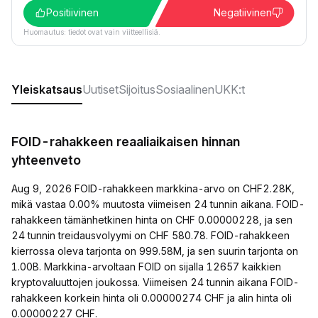
Positiivinen
Negatiivinen
Huomautus: tiedot ovat vain viitteellisiä.
Yleiskatsaus
Uutiset
Sijoitus
Sosiaalinen
UKK:t
FOID-rahakkeen reaaliaikaisen hinnan
yhteenveto
Aug 9, 2026 FOID-rahakkeen markkina-arvo on CHF2.28K,
mikä vastaa 0.00% muutosta viimeisen 24 tunnin aikana. FOID-
rahakkeen tämänhetkinen hinta on CHF 0.00000228, ja sen
24 tunnin treidausvolyymi on CHF 580.78. FOID-rahakkeen
kierrossa oleva tarjonta on 999.58M, ja sen suurin tarjonta on
1.00B. Markkina-arvoltaan FOID on sijalla 12657 kaikkien
kryptovaluuttojen joukossa. Viimeisen 24 tunnin aikana FOID-
rahakkeen korkein hinta oli 0.00000274 CHF ja alin hinta oli
0.00000227 CHF.