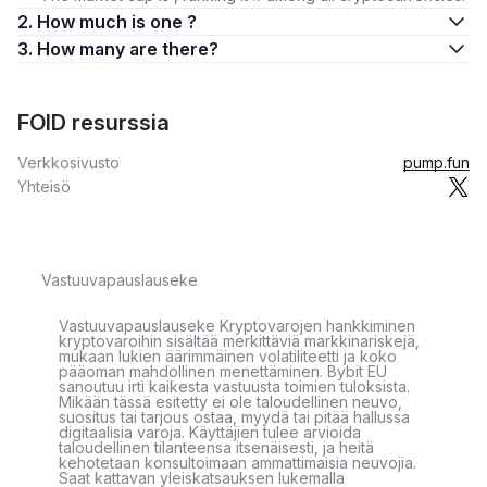
2. How much is one ?
3. How many are there?
FOID resurssia
Verkkosivusto
pump.fun
Yhteisö
Vastuuvapauslauseke
Vastuuvapauslauseke Kryptovarojen hankkiminen
kryptovaroihin sisältää merkittäviä markkinariskejä,
mukaan lukien äärimmäinen volatiliteetti ja koko
pääoman mahdollinen menettäminen. Bybit EU
sanoutuu irti kaikesta vastuusta toimien tuloksista.
Mikään tässä esitetty ei ole taloudellinen neuvo,
suositus tai tarjous ostaa, myydä tai pitää hallussa
digitaalisia varoja. Käyttäjien tulee arvioida
taloudellinen tilanteensa itsenäisesti, ja heitä
kehotetaan konsultoimaan ammattimaisia neuvojia.
Saat kattavan yleiskatsauksen lukemalla