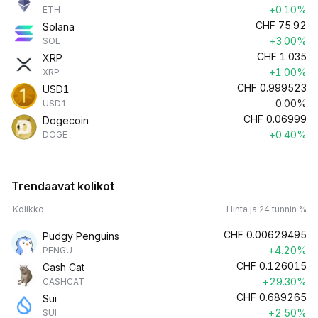
+0.10%
ETH
CHF
75.92
Solana
+3.00%
SOL
CHF
1.035
XRP
+1.00%
XRP
CHF
0.999523
USD1
0.00%
USD1
CHF
0.06999
Dogecoin
+0.40%
DOGE
Trendaavat kolikot
Kolikko
Hinta ja 24 tunnin %
CHF
0.00629495
Pudgy Penguins
+4.20%
PENGU
CHF
0.126015
Cash Cat
+29.30%
CASHCAT
CHF
0.689265
Sui
+2.50%
SUI