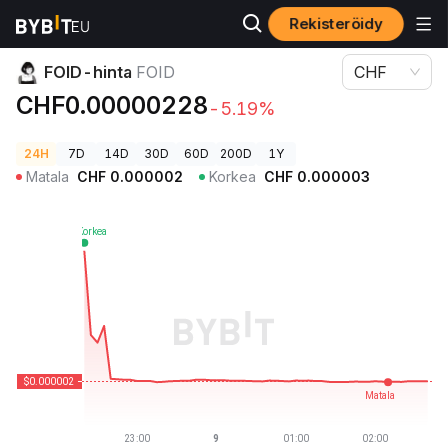
Rekisteröidy
Kryptohinnat
FOID-hinta FOID
FOID-hinta
FOID
CHF
CHF0.00000228
-5.19%
24H
7D
14D
30D
60D
200D
1Y
Matala
CHF
0.000002
Korkea
CHF
0.000003