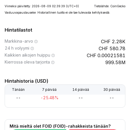
Viimeksi päivitetty: 2026-08-09 02:39:39
(UTC+0)
Tietolähde: CoinGecko
Vastuuvapauslauseke: Historiallinen tuotto ei ole tae tulevasta kehityksestä.
Hintatilastot
Markkina-arvo
2.28K
24 h volyymi
580.78
Kaikkien aikojen huippu
0.00021581
Kierrossa oleva tarjonta
999.58M
Hintahistoria (USD)
Tänään
7 päivää
14 päivää
30 päivää
--
-25.48%
--
--
Mitä mieltä olet FOID (FOID)-rahakkeista tänään?