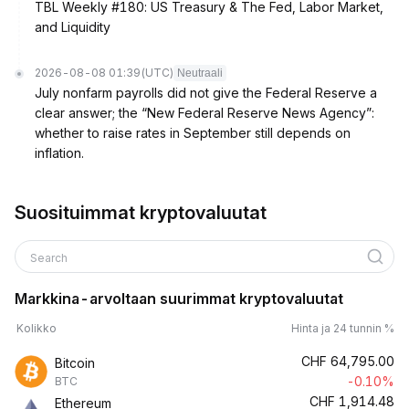
TBL Weekly #180: US Treasury & The Fed, Labor Market,
and Liquidity
2026-08-08 01:39
(UTC)
Neutraali
July nonfarm payrolls did not give the Federal Reserve a
clear answer; the “New Federal Reserve News Agency”:
whether to raise rates in September still depends on
inflation.
Suosituimmat kryptovaluutat
Search
Markkina-arvoltaan suurimmat kryptovaluutat
Kolikko
Hinta ja 24 tunnin %
CHF
64,795.00
Bitcoin
-0.10%
BTC
CHF
1,914.48
Ethereum