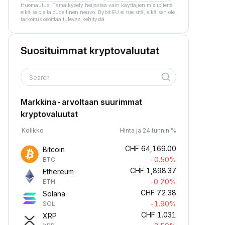
Huomautus: Tämä kysely heijastaa vain käyttäjien mielipiteitä
eikä se ole taloudellinen neuvo. Bybit EU ei tue sitä, eikä sen ole
tarkoitus osoittaa tulevaa kehitystä.
Suosituimmat kryptovaluutat
Search
Markkina-arvoltaan suurimmat
kryptovaluutat
Kolikko
Hinta ja 24 tunnin %
CHF
64,169.00
Bitcoin
-0.50%
BTC
CHF
1,898.37
Ethereum
-0.20%
ETH
CHF
72.38
Solana
-1.90%
SOL
CHF
1.031
XRP