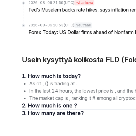
2026-08-06 21:59
(UTC)
Laskeva
Fed’s Musalem backs rate hikes, says inflation re
2026-08-06 20:53
(UTC)
Neutraali
Forex Today: US Dollar firms ahead of Nonfarm P
Usein kysyttyä kolikosta FLD (Fol
1. How much is today?
As of , () is trading at .
In the last 24 hours, the lowest price is , and the 
The market cap is , ranking it # among all cryptoc
2. How much is one ?
3. How many are there?