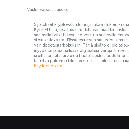
Vastuuvapauslauseke
Sijoitukset kryptovaluuttoihin, mukaan lukien -rah
Bybit EU:ssa, sisältävät merkittävän markkinariskin. 
saatavilla Bybit EU:ssa, se voi tulla saataville my
sijoitustuloksista. Tässä esitetyt hintatiedot ja muut 
vain tiedotustarkoituksiin. Tämä sisältö ei ole talou
myydä tai pitää hallussa digitaalisia varoja. Ennen di
sijoittajien tulisi arvioida huolellisesti taloudellin
kääntyä pätevien laki-, vero- tai sijoitusalan ammat
käyttöehdoista
.