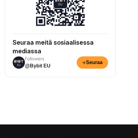
Seuraa meitä sosiaalisessa
mediassa
Followers
+
Seuraa
@Bybit EU