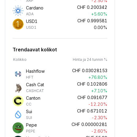
-2.50%
XRP
CHF
0.200342
Cardano
+5.60%
ADA
CHF
0.999581
USD1
0.00%
USD1
Trendaavat kolikot
Kolikko
Hinta ja 24 tunnin %
CHF
0.03028153
Hashflow
+76.80%
HFT
CHF
0.102806
Cash Cat
+7.10%
CASHCAT
CHF
0.091677
Canton
-12.20%
CC
CHF
0.671012
Sui
-2.30%
SUI
CHF
0.00000281
Pepe
-2.60%
PEPE