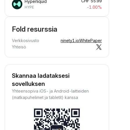
CHF
55.99
Hyperliquid
-1.00%
HYPE
Fold resurssia
Verkkosivusto
ninety1.io
WhitePaper
Yhteisö
Skannaa ladataksesi
sovelluksen
Yhteensopiva iOS- ja Android-laitteiden
(matkapuhelimet ja tabletit) kanssa