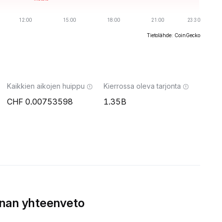
Tietolähde: CoinGecko
Kaikkien aikojen huippu
Kierrossa oleva tarjonta
0.00753598
1.35B
nnan yhteenveto