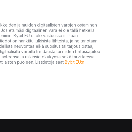
akkeiden ja muiden digitaalisten varojen ostaminen
Jos etsimäsi digitaalinen vara ei ole tällä hetkellä
öhemmin. Bybit EU ei ole vastuussa mistään
tiedot on hankittu julkisista lähteistä, ja ne tarjotaan
dellista neuvontaa eikä suositus tai tarjous ostaa,
gitaalisilla varoilla treidausta tai niiden hallussapitoa
en tilanteensa ja riskinsietokykynsä sekä tarvittaessa
tilaisten puoleen. Lisätietoja saat
Bybit EU:n