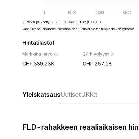
Viimeksi päivitetty: 2026-08-06 23:31:32
(UTC+0)
Vastuuvapauslauseke: Historiallinen tuotto ei ole tae tulevasta kehityksestä.
Hintatilastot
Markkina-arvo
24 h volyymi
339.23K
257.18
Yleiskatsaus
Uutiset
UKK:t
FLD-rahakkeen reaaliaikaisen hi