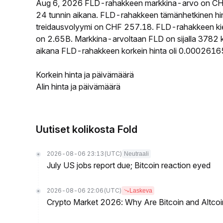
Aug 6, 2026 FLD-rahakkeen markkina-arvo on CH
24 tunnin aikana. FLD-rahakkeen tämänhetkinen hi
treidausvolyymi on CHF 257.18. FLD-rahakkeen kierr
on 2.65B. Markkina-arvoltaan FLD on sijalla 3782 k
aikana FLD-rahakkeen korkein hinta oli 0.00026165
Korkein hinta ja päivämäärä
Alin hinta ja päivämäärä
Uutiset kolikosta Fold
2026-08-06 23:13
(UTC)
Neutraali
July US jobs report due; Bitcoin reaction eyed
2026-08-06 22:06
(UTC)
Laskeva
Crypto Market 2026: Why Are Bitcoin and Altcoins