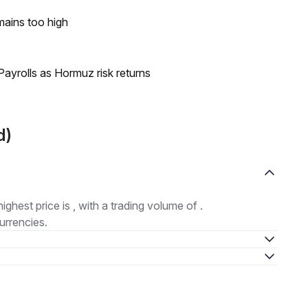
mains too high
ayrolls as Hormuz risk returns
d)
highest price is , with a trading volume of .
urrencies.