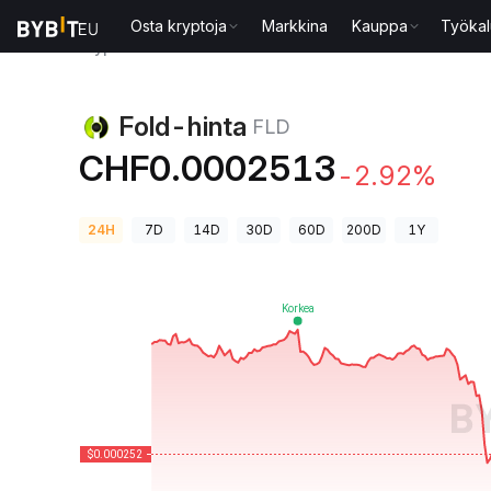
Osta kryptoja
Markkina
Kauppa
Työkal
Kryptohinnat
Fold-hinta FLD
Fold-hinta
FLD
CHF0.0002513
-2.92%
24H
7D
14D
30D
60D
200D
1Y