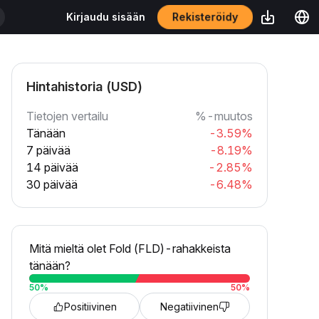
Rekisteröidy
Kirjaudu sisään
Hintahistoria (USD)
Tietojen vertailu
%-muutos
Tänään
-3.59%
7 päivää
-8.19%
14 päivää
-2.85%
30 päivää
-6.48%
Mitä mieltä olet Fold (FLD)-rahakkeista
tänään?
50
%
50
%
Positiivinen
Negatiivinen