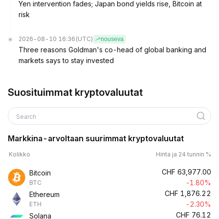
Yen intervention fades; Japan bond yields rise, Bitcoin at
risk
2026-08-10 16:36
(UTC)
nouseva
Three reasons Goldman's co-head of global banking and
markets says to stay invested
Suosituimmat kryptovaluutat
Search
Markkina-arvoltaan suurimmat kryptovaluutat
Kolikko
Hinta ja 24 tunnin %
CHF
63,977.00
Bitcoin
-1.80%
BTC
CHF
1,876.22
Ethereum
-2.30%
ETH
CHF
76.12
Solana