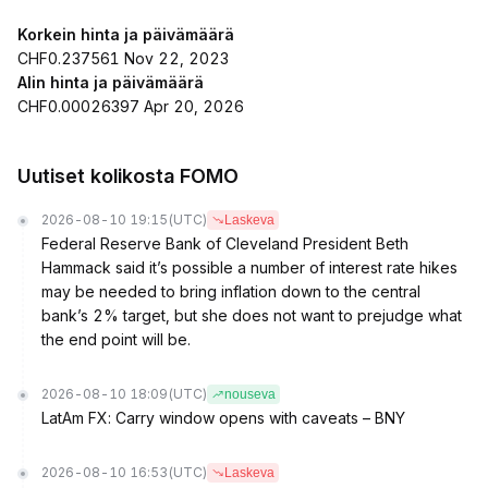
Korkein hinta ja päivämäärä
CHF0.237561 Nov 22, 2023
Alin hinta ja päivämäärä
CHF0.00026397 Apr 20, 2026
Uutiset kolikosta FOMO
2026-08-10 19:15
(UTC)
Laskeva
Federal Reserve Bank of Cleveland President Beth
Hammack said it’s possible a number of interest rate hikes
may be needed to bring inflation down to the central
bank’s 2% target, but she does not want to prejudge what
the end point will be.
2026-08-10 18:09
(UTC)
nouseva
LatAm FX: Carry window opens with caveats – BNY
2026-08-10 16:53
(UTC)
Laskeva