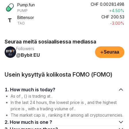
CHF
0.00281498
Pump.fun
+4.50%
PUMP
CHF
200.53
Bittensor
-3.00%
TAO
Seuraa meitä sosiaalisessa mediassa
Followers
+
Seuraa
@Bybit EU
Usein kysyttyä kolikosta FOMO (FOMO)
1. How much is today?
As of , () is trading at .
In the last 24 hours, the lowest price is , and the highest
price is , with a trading volume of .
The market cap is , ranking it # among all cryptocurrencies.
2. How much is one ?