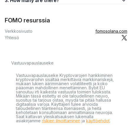
3. How many are there?
FOMO resurssia
Verkkosivusto
fomosolana.com
Yhteisö
Vastuuvapauslauseke
Vastuuvapauslauseke Kryptovarojen hankkiminen
kryptovaroihin sisältää merkittäviä markkinariskejä,
mukaan lukien äärimmäinen volatiliteetti ja koko
pääoman mahdollinen menettäminen. Bybit EU
sanoutuu irti kaikesta vastuusta toimien tuloksista.
Mikään tässä esitetty ei ole taloudellinen neuvo,
suositus tai tarjous ostaa, myydä tai pitää hallussa
digitaalisia varoja. Käyttäjien tulee arvioida
taloudellinen tilanteensa itsenäisesti, ja heitä
kehotetaan konsultoimaan ammattimaisia neuvojia.
Saat kattavan yleiskatsauksen lukemalla
asiakirjamme
riskien ilmoittaminen
ja
käyttöehdot
.