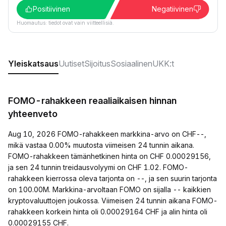
Positiivinen
Negatiivinen
Huomautus: tiedot ovat vain viitteellisiä.
Yleiskatsaus
Uutiset
Sijoitus
Sosiaalinen
UKK:t
FOMO-rahakkeen reaaliaikaisen hinnan
yhteenveto
Aug 10, 2026 FOMO-rahakkeen markkina-arvo on CHF--,
mikä vastaa 0.00% muutosta viimeisen 24 tunnin aikana.
FOMO-rahakkeen tämänhetkinen hinta on CHF 0.00029156,
ja sen 24 tunnin treidausvolyymi on CHF 1.02. FOMO-
rahakkeen kierrossa oleva tarjonta on --, ja sen suurin tarjonta
on 100.00M. Markkina-arvoltaan FOMO on sijalla -- kaikkien
kryptovaluuttojen joukossa. Viimeisen 24 tunnin aikana FOMO-
rahakkeen korkein hinta oli 0.00029164 CHF ja alin hinta oli
0.00029155 CHF.