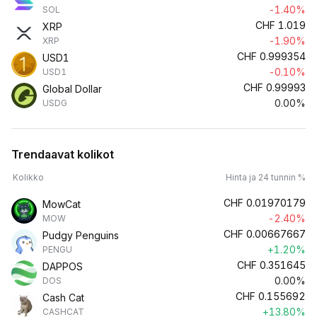
-1.40%
SOL
CHF
1.019
XRP
-1.90%
XRP
CHF
0.999354
USD1
-0.10%
USD1
CHF
0.99993
Global Dollar
0.00%
USDG
Trendaavat kolikot
Kolikko
Hinta ja 24 tunnin %
CHF
0.01970179
MowCat
-2.40%
MOW
CHF
0.00667667
Pudgy Penguins
+1.20%
PENGU
CHF
0.351645
DAPPOS
0.00%
DOS
CHF
0.155692
Cash Cat
+13.80%
CASHCAT