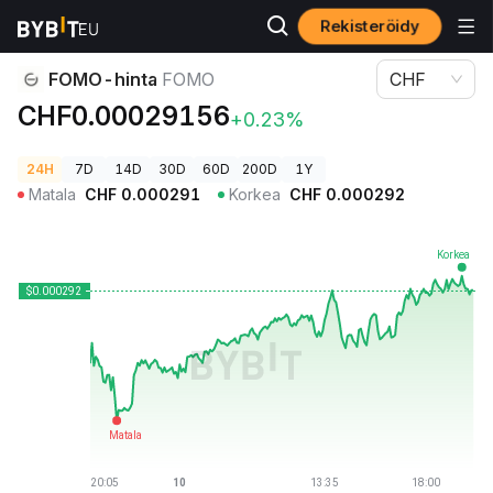
Rekisteröidy
Kryptohinnat
FOMO-hinta FOMO
FOMO-hinta
FOMO
CHF
CHF0.00029156
+0.23%
24H
7D
14D
30D
60D
200D
1Y
Matala
CHF
0.000291
Korkea
CHF
0.000292