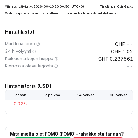
Viimeksi päivitetty: 2026-08-10 20:00:50
(UTC+0)
Tietolähde: CoinGecko
Vastuuvapauslauseke: Historiallinen tuotto ei ole tae tulevasta kehityksestä.
Hintatilastot
Markkina-arvo
--
24 h volyymi
1.02
Kaikkien aikojen huippu
0.237561
Kierrossa oleva tarjonta
--
Hintahistoria (USD)
Tänään
7 päivää
14 päivää
30 päivää
-0.02%
--
--
--
Mitä mieltä olet FOMO (FOMO)-rahakkeista tänään?