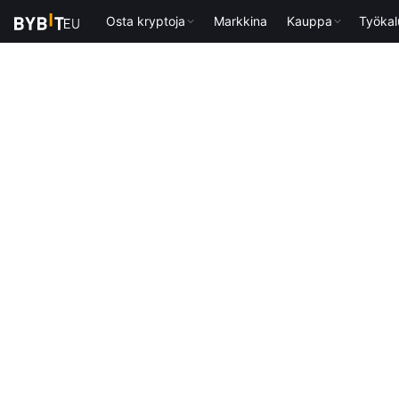
Osta kryptoja
Markkina
Kauppa
Työkal