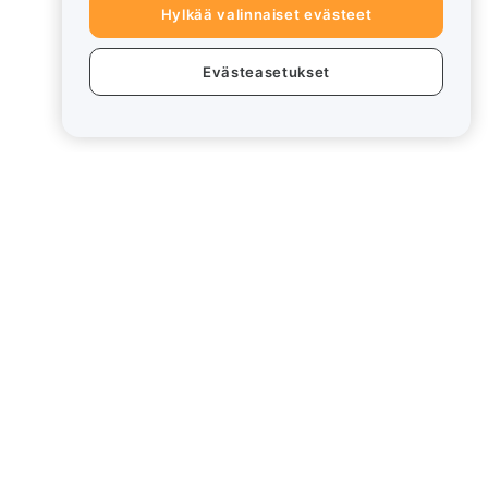
Hylkää valinnaiset evästeet
Evästeasetukset
eet
Lakiasiat
Eturistiriitapolitiikka
Yhteenveto säilytys- ja
hallinnointikäytännöstä
rd
ESG-tiedot
Crypto-Asset White Papers