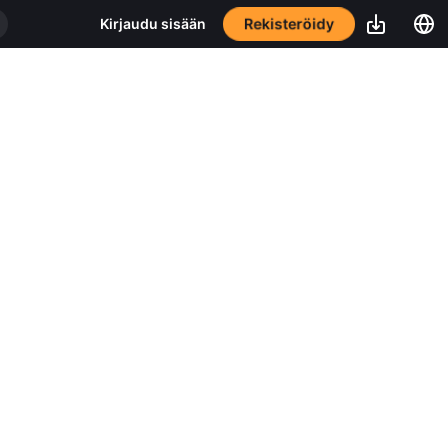
Rekisteröidy
Kirjaudu sisään