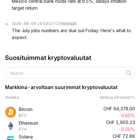
Mexico central bank holds rate at 6.5%, delays inflation
target return
2026-08-06 19:03
(UTC)
Neutraali
The July jobs numbers are due out Friday. Here's what to
expect
Suosituimmat kryptovaluutat
Search
Markkina-arvoltaan suurimmat kryptovaluutat
Kolikko
Hinta ja 24 tunnin %
CHF
64,378.00
Bitcoin
-0.60%
BTC
CHF
1,905.23
Ethereum
-0.50%
ETH
CHF
72.86
Solana