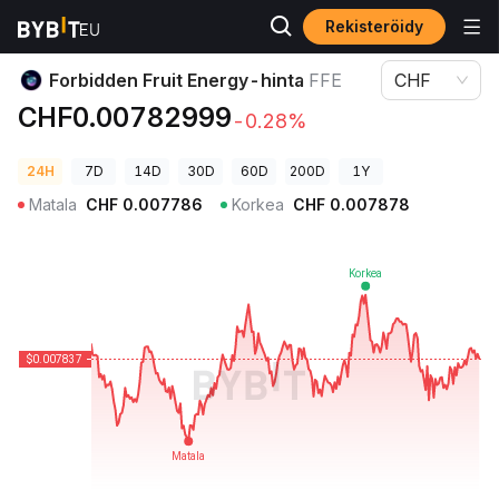
Rekisteröidy
Kryptohinnat
Forbidden Fruit Energy-hinta FFE
Forbidden Fruit Energy-hinta
FFE
CHF
CHF0.00782999
-0.28%
24H
7D
14D
30D
60D
200D
1Y
Matala
CHF
0.007786
Korkea
CHF
0.007878