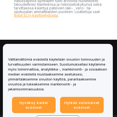
hallussapitoa sijoittajien tulisi arvioida huolellisesti
taloudellinen tilanteensa ja riskinsietokykynsä sekä
tarvittaessa kääntyä pätevien laki-, vero- tai
sijoitusalan ammattilaisten puoleen. Lisätietoja saat
Bybit EU:n käyttöehdoista
.
Tietoa
Välttämättömiä evästeitä käytetään sivuston toimivuuden ja
Palvelut
turvallisuuden varmistamiseen. Suostumuksellasi käytämme
myös toiminnallisia, analytiikka-, markkinointi- ja sosiaalisen
median evästeitä muistaaksemme asetuksesi,
Tuki
ymmärtääksemme sivuston käyttöä, parantaaksemme
sivustoa ja tukeaksemme markkinointi- ja
Tuotteet
jakamisominaisuuksia.
Lakiasiat
Hyväksy kaikki
Hylkää valinnaiset
evästeet
evästeet