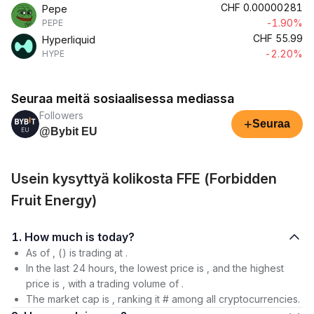
CHF
0.00000281
Pepe
-1.90%
PEPE
CHF
55.99
Hyperliquid
-2.20%
HYPE
Seuraa meitä sosiaalisessa mediassa
Followers
+
Seuraa
@Bybit EU
Usein kysyttyä kolikosta FFE (Forbidden
Fruit Energy)
1. How much is today?
As of , () is trading at .
In the last 24 hours, the lowest price is , and the highest
price is , with a trading volume of .
The market cap is , ranking it # among all cryptocurrencies.