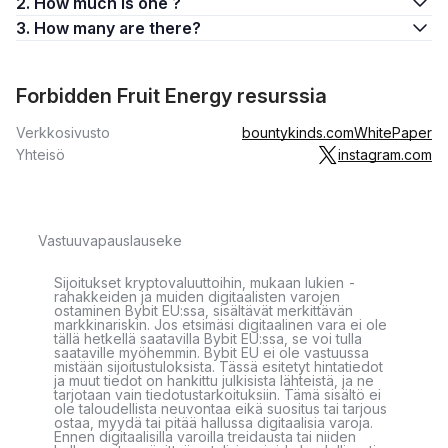
2. How much is one ?
3. How many are there?
Forbidden Fruit Energy resurssia
Verkkosivusto
bountykinds.com
WhitePaper
Yhteisö
instagram.com
Vastuuvapauslauseke
Sijoitukset kryptovaluuttoihin, mukaan lukien -
rahakkeiden ja muiden digitaalisten varojen
ostaminen Bybit EU:ssa, sisältävät merkittävän
markkinariskin. Jos etsimäsi digitaalinen vara ei ole
tällä hetkellä saatavilla Bybit EU:ssa, se voi tulla
saataville myöhemmin. Bybit EU ei ole vastuussa
mistään sijoitustuloksista. Tässä esitetyt hintatiedot
ja muut tiedot on hankittu julkisista lähteistä, ja ne
tarjotaan vain tiedotustarkoituksiin. Tämä sisältö ei
ole taloudellista neuvontaa eikä suositus tai tarjous
ostaa, myydä tai pitää hallussa digitaalisia varoja.
Ennen digitaalisilla varoilla treidausta tai niiden