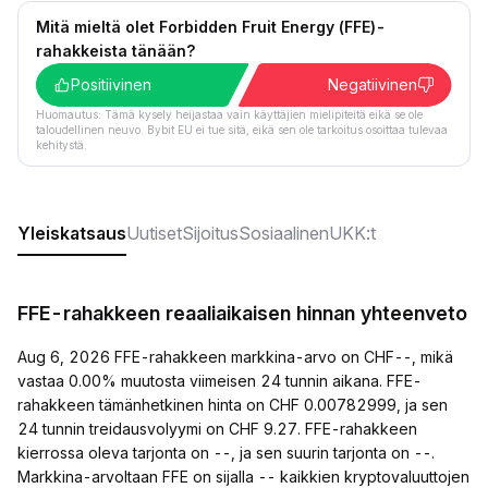
Mitä mieltä olet Forbidden Fruit Energy (FFE)-
rahakkeista tänään?
Positiivinen
Negatiivinen
Huomautus: Tämä kysely heijastaa vain käyttäjien mielipiteitä eikä se ole
taloudellinen neuvo. Bybit EU ei tue sitä, eikä sen ole tarkoitus osoittaa tulevaa
kehitystä.
Yleiskatsaus
Uutiset
Sijoitus
Sosiaalinen
UKK:t
FFE-rahakkeen reaaliaikaisen hinnan yhteenveto
Aug 6, 2026 FFE-rahakkeen markkina-arvo on CHF--, mikä
vastaa 0.00% muutosta viimeisen 24 tunnin aikana. FFE-
rahakkeen tämänhetkinen hinta on CHF 0.00782999, ja sen
24 tunnin treidausvolyymi on CHF 9.27. FFE-rahakkeen
kierrossa oleva tarjonta on --, ja sen suurin tarjonta on --.
Markkina-arvoltaan FFE on sijalla -- kaikkien kryptovaluuttojen