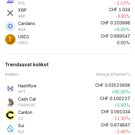
-2.10%
SOL
CHF
1.034
XRP
-3.30%
XRP
CHF
0.203998
Cardano
+6.90%
ADA
CHF
0.999547
USD1
0.00%
USD1
Trendaavat kolikot
Kolikko
Hinta ja 24 tunnin %
CHF
0.03525608
Hashflow
+90.90%
HFT
CHF
0.100227
Cash Cat
+5.90%
CASHCAT
CHF
0.091034
Canton
-11.30%
CC
CHF
0.674847
Sui
-2.40%
SUI