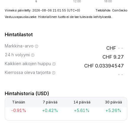
Viimeksi päivitetty: 2026-08-06 21:01:55
(UTC+0)
Tietolähde: CoinGecko
Vastuuvapauslauseke: Historiallinen tuotto ei ole tae tulevasta kehityksestä.
Hintatilastot
Markkina-arvo
--
24 h volyymi
9.27
Kaikkien aikojen huippu
0.03394547
Kierrossa oleva tarjonta
--
Hintahistoria (USD)
Tänään
7 päivää
14 päivää
30 päivää
-0.91%
+0.42%
+5.61%
+5.26%