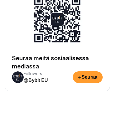
Seuraa meitä sosiaalisessa
mediassa
Followers
+
Seuraa
@Bybit EU