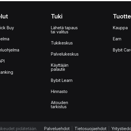
lut
Tuki
Tuotte
ick Buy
Lähetä tapaus
Kauppa
tai valitus
jelma
Earn
Tukikeskus
eluohjelma
Bybit Car
Palvelukeskus
API
Käyttäjän
palaute
anking
Bybit Learn
Hinnasto
Aitouden
tarkistus
ikeudet pidätetään.
Palveluehdot
|
Tietosuojaehdot
|
Yritystied