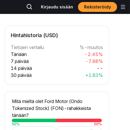
Rekisteröidy
Kirjaudu sisään
Hintahistoria (USD)
Tietojen vertailu
%-muutos
Tänään
-2.45%
7 päivää
-7.88%
14 päivää
--
30 päivää
+1.83%
Mitä mieltä olet Ford Motor (Ondo
Tokenized Stock) (FON)-rahakkeista
tänään?
50
%
50
%