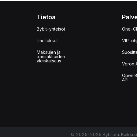
Tietoa
Palve
Bybit-yhteisöt
One-Cl
Ilmoitukset
VIP-oh
Maksujen ja
Suositt
transaktioiden
yleiskatsaus
Veron 
Open B
API
© 2025-2026 Bybit.eu. Kaikki o