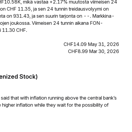
F10.58K, mikä vastaa +2.17% muutosta viimeisen 24
on CHF 11.35, ja sen 24 tunnin treidausvolyymi on
a on 931.43, ja sen suurin tarjonta on --. Markkina-
ttojen joukossa. Viimeisen 24 tunnin aikana FON-
li 11.30 CHF.
CHF14.09 May 31, 2026
CHF8.99 Mar 30, 2026
kenized Stock)
aid that with inflation running above the central bank’s
igher inflation while they wait for the possibility of