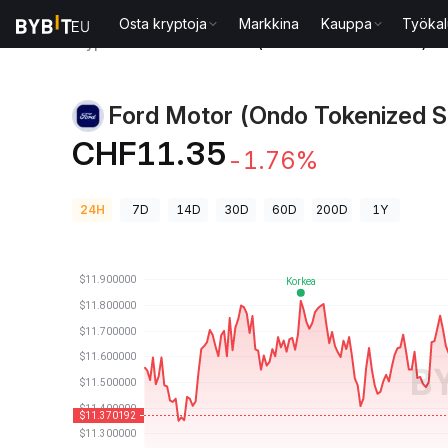
Osta kryptoja
Markkina
Kauppa
Työkal
Kryptohinnat
Ford Motor (Ondo Tokenized Stock)-h
Ford Motor (Ondo Tokenized S
CHF11.35
-1.76%
24H
7D
14D
30D
60D
200D
1Y