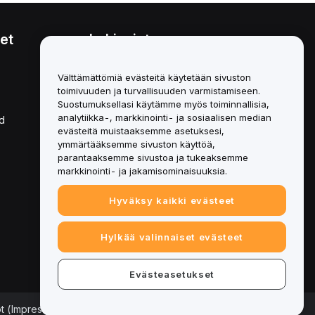
et
Lakiasiat
Eturistiriitapolitiikka
Välttämättömiä evästeitä käytetään sivuston
toimivuuden ja turvallisuuden varmistamiseen.
Yhteenveto säilytys- ja
hallinnointikäytännöstä
Suostumuksellasi käytämme myös toiminnallisia,
analytiikka-, markkinointi- ja sosiaalisen median
d
ESG-tiedot
evästeitä muistaaksemme asetuksesi,
ymmärtääksemme sivuston käyttöä,
Crypto-Asset White Papers
parantaaksemme sivustoa ja tukeaksemme
markkinointi- ja jakamisominaisuuksia.
Hyväksy kaikki evästeet
Hylkää valinnaiset evästeet
Evästeasetukset
ot (Impressum)
|
Evästeasetukset