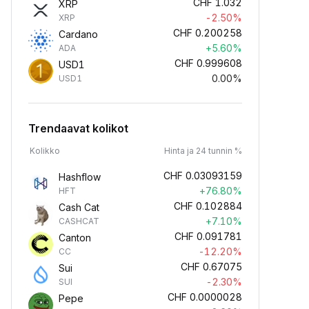
CHF
1.032
XRP
-2.50%
XRP
CHF
0.200258
Cardano
+5.60%
ADA
CHF
0.999608
USD1
0.00%
USD1
Trendaavat kolikot
Kolikko
Hinta ja 24 tunnin %
CHF
0.03093159
Hashflow
+76.80%
HFT
CHF
0.102884
Cash Cat
+7.10%
CASHCAT
CHF
0.091781
Canton
-12.20%
CC
CHF
0.67075
Sui
-2.30%
SUI
CHF
0.0000028
Pepe