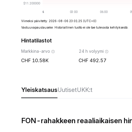
Viimeksi päivitetty: 2026-08-06 23:01:25
(UTC+0)
Vastuuvapauslauseke: Historiallinen tuotto ei ole tae tulevasta kehityksestä.
Hintatilastot
Markkina-arvo
24 h volyymi
10.58K
492.57
Yleiskatsaus
Uutiset
UKK:t
FON-rahakkeen reaaliaikaisen hi