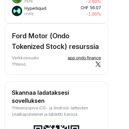
-2.60%
PEPE
CHF
56.07
Hyperliquid
-1.00%
HYPE
Ford Motor (Ondo
Tokenized Stock) resurssia
Verkkosivusto
app.ondo.finance
Yhteisö
Skannaa ladataksesi
sovelluksen
Yhteensopiva iOS- ja Android-laitteiden
(matkapuhelimet ja tabletit) kanssa