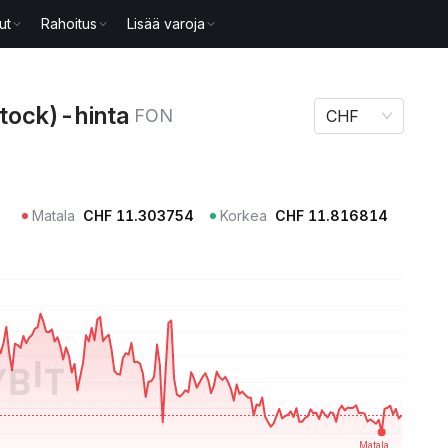
ut
Rahoitus
Lisää varoja
inta FON
tock)-hinta
FON
CHF
Matala
CHF
11.303754
Korkea
CHF
11.816814