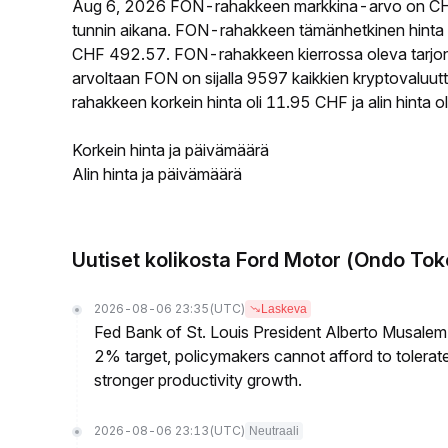
Aug 6, 2026 FON-rahakkeen markkina-arvo on CH
tunnin aikana. FON-rahakkeen tämänhetkinen hinta 
CHF 492.57. FON-rahakkeen kierrossa oleva tarjont
arvoltaan FON on sijalla 9597 kaikkien kryptovaluu
rahakkeen korkein hinta oli 11.95 CHF ja alin hinta o
Korkein hinta ja päivämäärä
Alin hinta ja päivämäärä
Uutiset kolikosta Ford Motor (Ondo To
2026-08-06 23:35
(UTC)
Laskeva
Fed Bank of St. Louis President Alberto Musalem s
2% target, policymakers cannot afford to tolerate h
stronger productivity growth.
2026-08-06 23:13
(UTC)
Neutraali