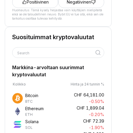
Positiivinen
Negatiivinen
Huomautus: Tämä kysely heijastaa vain käyttäjien mielipiteitä
eikä se ole taloudellinen neuvo. Bybit EU ei tue sitä, eikä sen ole
tarkoitus osoittaa tulevaa kehitystä.
Suosituimmat kryptovaluutat
Search
Markkina-arvoltaan suurimmat
kryptovaluutat
Kolikko
Hinta ja 24 tunnin %
CHF
64,181.00
Bitcoin
-0.50%
BTC
CHF
1,899.04
Ethereum
-0.20%
ETH
CHF
72.39
Solana
-1.90%
SOL