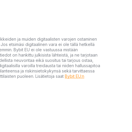
akkeiden ja muiden digitaalisten varojen ostaminen
Jos etsimäsi digitaalinen vara ei ole tällä hetkellä
öhemmin. Bybit EU ei ole vastuussa mistään
tiedot on hankittu julkisista lähteistä, ja ne tarjotaan
dellista neuvontaa eikä suositus tai tarjous ostaa,
gitaalisilla varoilla treidausta tai niiden hallussapitoa
en tilanteensa ja riskinsietokykynsä sekä tarvittaessa
tilaisten puoleen. Lisätietoja saat
Bybit EU:n