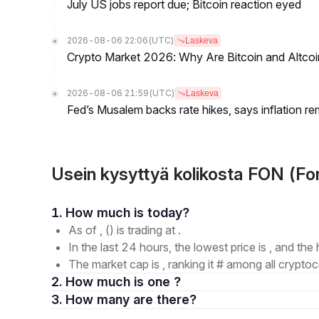
July US jobs report due; Bitcoin reaction eyed
2026-08-06 22:06
(UTC)
Laskeva
Crypto Market 2026: Why Are Bitcoin and Altcoins
2026-08-06 21:59
(UTC)
Laskeva
Fed’s Musalem backs rate hikes, says inflation re
Usein kysyttyä kolikosta FON (Fo
1. How much is today?
As of , () is trading at .
In the last 24 hours, the lowest price is , and the 
The market cap is , ranking it # among all cryptoc
2. How much is one ?
3. How many are there?