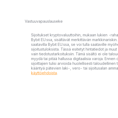
Vastuuvapauslauseke
Sijoitukset kryptovaluuttoihin, mukaan lukien -rah
Bybit EU:ssa, sisältävät merkittävän markkinariskin. 
saatavilla Bybit EU:ssa, se voi tulla saataville my
sijoitustuloksista. Tässä esitetyt hintatiedot ja muut 
vain tiedotustarkoituksiin. Tämä sisältö ei ole talou
myydä tai pitää hallussa digitaalisia varoja. Ennen di
sijoittajien tulisi arvioida huolellisesti taloudellin
kääntyä pätevien laki-, vero- tai sijoitusalan ammat
käyttöehdoista
.