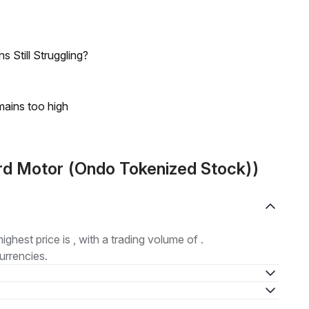
 Still Struggling?
mains too high
rd Motor (Ondo Tokenized Stock))
highest price is , with a trading volume of .
urrencies.