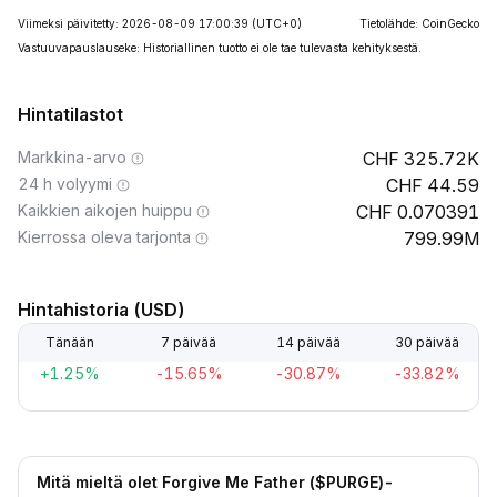
Viimeksi päivitetty: 2026-08-09 17:00:39
(UTC+0)
Tietolähde: CoinGecko
Vastuuvapauslauseke: Historiallinen tuotto ei ole tae tulevasta kehityksestä.
Hintatilastot
Markkina-arvo
325.72K
24 h volyymi
44.59
Kaikkien aikojen huippu
0.070391
Kierrossa oleva tarjonta
799.99M
Hintahistoria (USD)
Tänään
7 päivää
14 päivää
30 päivää
+1.25%
-15.65%
-30.87%
-33.82%
Mitä mieltä olet Forgive Me Father ($PURGE)-