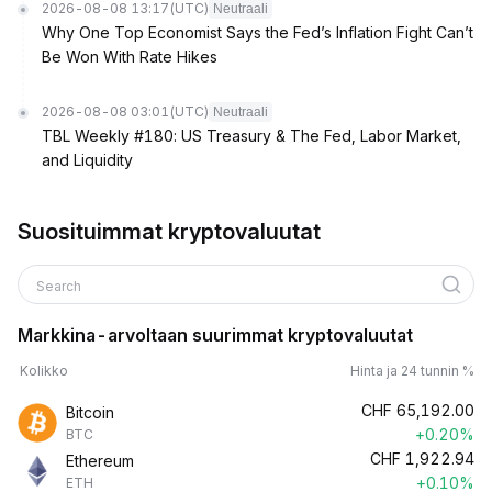
2026-08-08 13:17
(UTC)
Neutraali
Why One Top Economist Says the Fed’s Inflation Fight Can’t
Be Won With Rate Hikes
2026-08-08 03:01
(UTC)
Neutraali
TBL Weekly #180: US Treasury & The Fed, Labor Market,
and Liquidity
Suosituimmat kryptovaluutat
Search
Markkina-arvoltaan suurimmat kryptovaluutat
Kolikko
Hinta ja 24 tunnin %
CHF
65,192.00
Bitcoin
+0.20%
BTC
CHF
1,922.94
Ethereum
+0.10%
ETH