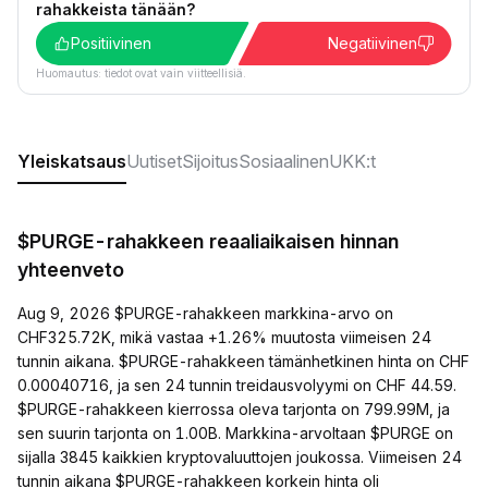
rahakkeista tänään?
Positiivinen
Negatiivinen
Huomautus: tiedot ovat vain viitteellisiä.
Yleiskatsaus
Uutiset
Sijoitus
Sosiaalinen
UKK:t
$PURGE-rahakkeen reaaliaikaisen hinnan
yhteenveto
Aug 9, 2026 $PURGE-rahakkeen markkina-arvo on
CHF325.72K, mikä vastaa +1.26% muutosta viimeisen 24
tunnin aikana. $PURGE-rahakkeen tämänhetkinen hinta on CHF
0.00040716, ja sen 24 tunnin treidausvolyymi on CHF 44.59.
$PURGE-rahakkeen kierrossa oleva tarjonta on 799.99M, ja
sen suurin tarjonta on 1.00B. Markkina-arvoltaan $PURGE on
sijalla 3845 kaikkien kryptovaluuttojen joukossa. Viimeisen 24
tunnin aikana $PURGE-rahakkeen korkein hinta oli