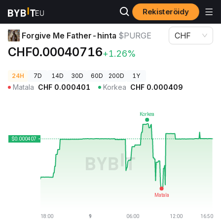
Rekisteröidy
Kryptohinnat
Forgive Me Father-hinta $PURGE
Forgive Me Father-hinta
$PURGE
CHF
CHF0.00040716
+1.26%
24H
7D
14D
30D
60D
200D
1Y
Matala
CHF
0.000401
Korkea
CHF
0.000409