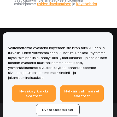
Saat kattavan yleiskatsauksen lukemalla
asiakirjamme
riskien ilmoittaminen
ja
käyttöehdot
.
Tietoa
Välttämättömiä evästeitä käytetään sivuston toimivuuden ja
Palvelut
turvallisuuden varmistamiseen. Suostumuksellasi käytämme
myös toiminnallisia, analytiikka-, markkinointi- ja sosiaalisen
median evästeitä muistaaksemme asetuksesi,
Tuki
ymmärtääksemme sivuston käyttöä, parantaaksemme
sivustoa ja tukeaksemme markkinointi- ja
Tuotteet
jakamisominaisuuksia.
Lakiasiat
Hyväksy kaikki
Hylkää valinnaiset
evästeet
evästeet
© 2025-2026 Bybit.eu. Kaikki oikeudet pidätetään.
Evästeasetukset