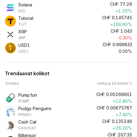
CHF
77.26
Solana
+1.20%
SOL
CHF
0.145745
Tutorial
+106.60%
TUT
CHF
1.043
XRP
-0.30%
XRP
CHF
0.999833
USD1
0.00%
USD1
Trendaavat kolikot
Kolikko
Hinta ja 24 tunnin %
CHF
0.00266601
Pump.fun
+12.90%
PUMP
CHF
0.00675787
Pudgy Penguins
+7.40%
PENGU
CHF
0.135246
Cash Cat
+26.20%
CASHCAT
CHF
207.35
Bittensor