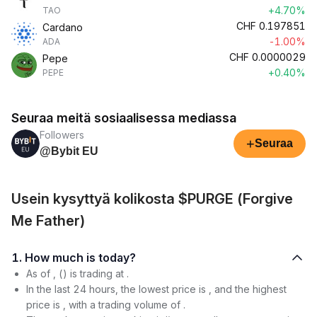
+4.70%
TAO
CHF
0.197851
Cardano
-1.00%
ADA
CHF
0.0000029
Pepe
+0.40%
PEPE
Seuraa meitä sosiaalisessa mediassa
Followers
+
Seuraa
@Bybit EU
Usein kysyttyä kolikosta $PURGE (Forgive
Me Father)
1. How much is today?
As of , () is trading at .
In the last 24 hours, the lowest price is , and the highest
price is , with a trading volume of .