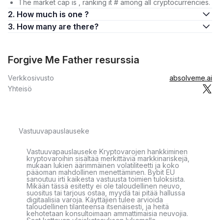
The market cap is , ranking it # among all cryptocurrencies.
2. How much is one ?
3. How many are there?
Forgive Me Father resurssia
Verkkosivusto
absolveme.ai
Yhteisö
Vastuuvapauslauseke
Vastuuvapauslauseke Kryptovarojen hankkiminen
kryptovaroihin sisältää merkittäviä markkinariskejä,
mukaan lukien äärimmäinen volatiliteetti ja koko
pääoman mahdollinen menettäminen. Bybit EU
sanoutuu irti kaikesta vastuusta toimien tuloksista.
Mikään tässä esitetty ei ole taloudellinen neuvo,
suositus tai tarjous ostaa, myydä tai pitää hallussa
digitaalisia varoja. Käyttäjien tulee arvioida
taloudellinen tilanteensa itsenäisesti, ja heitä
kehotetaan konsultoimaan ammattimaisia neuvojia.