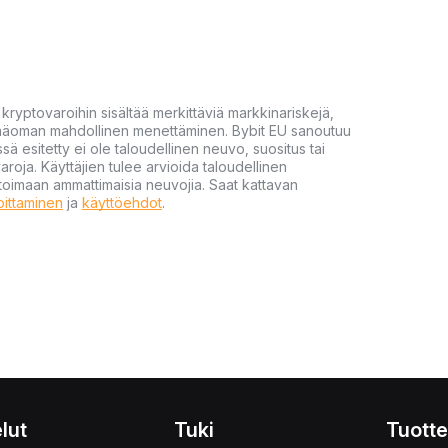
yptovaroihin sisältää merkittäviä markkinariskejä,
 pääoman mahdollinen menettäminen. Bybit EU sanoutuu
ssä esitetty ei ole taloudellinen neuvo, suositus tai
varoja. Käyttäjien tulee arvioida taloudellinen
ultoimaan ammattimaisia neuvojia. Saat kattavan
moittaminen
ja
käyttöehdot
.
lut
Tuki
Tuotte