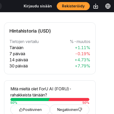
Rekisteröidy
Kirjaudu sisään
Hintahistoria (USD)
Tietojen vertailu
%-muutos
Tänään
+1.11%
7 päivää
-0.19%
14 päivää
+4.73%
30 päivää
+7.79%
Mitä mieltä olet ForU AI (FORU)-
rahakkeista tänään?
50
%
50
%
Positiivinen
Negatiivinen