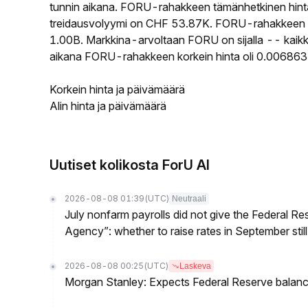
tunnin aikana. FORU-rahakkeen tämänhetkinen hin
treidausvolyymi on CHF 53.87K. FORU-rahakkeen kier
1.00B. Markkina-arvoltaan FORU on sijalla -- kaikk
aikana FORU-rahakkeen korkein hinta oli 0.006863
Korkein hinta ja päivämäärä
Alin hinta ja päivämäärä
Uutiset kolikosta ForU AI
2026-08-08 01:39
(UTC)
Neutraali
July nonfarm payrolls did not give the Federal 
Agency”: whether to raise rates in September still
2026-08-08 00:25
(UTC)
Laskeva
Morgan Stanley: Expects Federal Reserve balance 