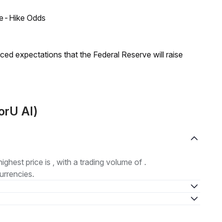
ate-Hike Odds
duced expectations that the Federal Reserve will raise
orU AI)
highest price is , with a trading volume of .
urrencies.