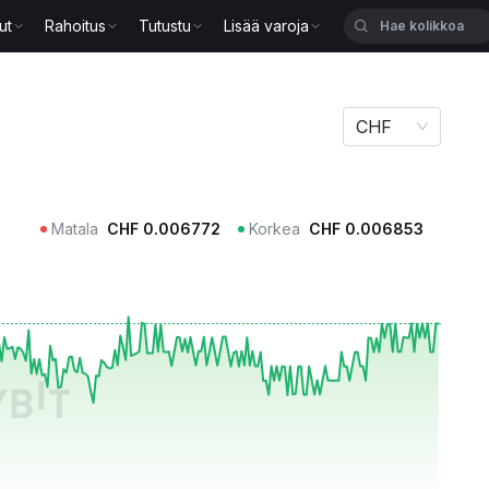
ut
Rahoitus
Tutustu
Lisää varoja
CHF
Matala
CHF
0.006772
Korkea
CHF
0.006853