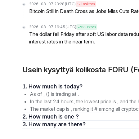
2026-08-07 23:28
(UTC)
Laskeva
Bitcoin Still in Death Cross as Jobs Miss Cuts R
2026-08-07 19:45
(UTC)
nouseva
The dollar fell Friday after soft US labor data re
interest rates in the near term.
Usein kysyttyä kolikosta FORU (F
1. How much is today?
As of , () is trading at .
In the last 24 hours, the lowest price is , and the 
The market cap is , ranking it # among all cryptoc
2. How much is one ?
3. How many are there?