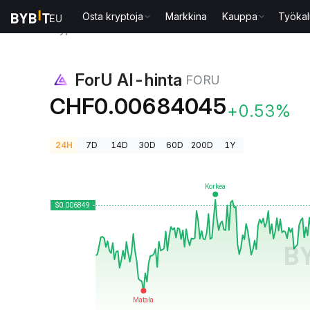
Osta kryptoja
Markkina
Kauppa
Työkal
Kryptohinnat
ForU AI-hinta FORU
ForU AI-hinta
FORU
CHF0.00684045
+0.53%
24H
7D
14D
30D
60D
200D
1Y