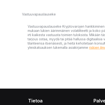
Vastuuvapauslauseke
Vastuuvapauslauseke Kryptovarojen hankkiminen kr
mukaan lukien äärimmäinen volatiliteetti ja koko
irti kaikesta vastuusta toimien tuloksista. Mikään tä
tarjous ostaa, myydä tai pitää hallussa digitaalisia 
tilanteensa itsenäisesti, ja heitä kehotetaan kons
yleiskatsauksen lukemalla asiakirjamme
riskien il
Tietoa
Palve