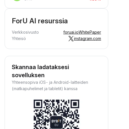
ForU AI resurssia
Verkkosivusto
foruai.io
WhitePaper
Yhteisö
instagram.com
Skannaa ladataksesi
sovelluksen
Yhteensopiva iOS- ja Android-laitteiden
(matkapuhelimet ja tabletit) kanssa