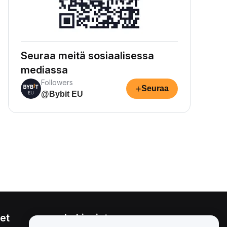
Seuraa meitä sosiaalisessa
mediassa
Followers
+
Seuraa
@Bybit EU
et
Lakiasiat