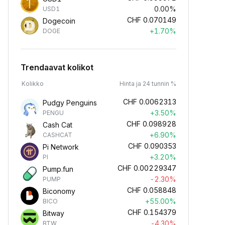
0.00%
USD1
CHF
0.070149
Dogecoin
+1.70%
DOGE
Trendaavat kolikot
Kolikko
Hinta ja 24 tunnin %
CHF
0.0062313
Pudgy Penguins
+3.50%
PENGU
CHF
0.098928
Cash Cat
+6.90%
CASHCAT
CHF
0.090353
Pi Network
+3.20%
PI
CHF
0.00229347
Pump.fun
-2.30%
PUMP
CHF
0.058848
Biconomy
+55.00%
BICO
CHF
0.154379
Bitway
-4.30%
BTW