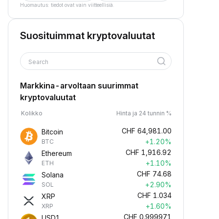
Huomautus: tiedot ovat vain viitteellisiä.
Suosituimmat kryptovaluutat
Search
Markkina-arvoltaan suurimmat
kryptovaluutat
Kolikko
Hinta ja 24 tunnin %
CHF
64,981.00
Bitcoin
+1.20%
BTC
CHF
1,916.92
Ethereum
+1.10%
ETH
CHF
74.68
Solana
+2.90%
SOL
CHF
1.034
XRP
+1.60%
XRP
CHF
0.999971
USD1