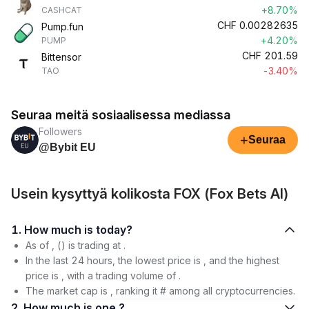
+8.70%
CASHCAT
CHF
0.00282635
Pump.fun
+4.20%
PUMP
CHF
201.59
Bittensor
-3.40%
TAO
Seuraa meitä sosiaalisessa mediassa
Followers
+
Seuraa
@Bybit EU
Usein kysyttyä kolikosta FOX (Fox Bets AI)
1. How much is today?
As of , () is trading at .
In the last 24 hours, the lowest price is , and the highest
price is , with a trading volume of .
The market cap is , ranking it # among all cryptocurrencies.
2. How much is one ?