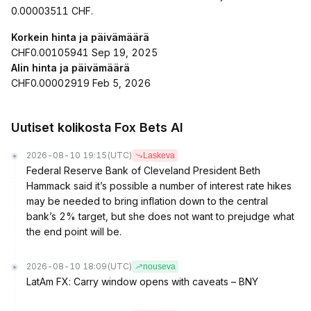
0.00003511 CHF.
Korkein hinta ja päivämäärä
CHF0.00105941 Sep 19, 2025
Alin hinta ja päivämäärä
CHF0.00002919 Feb 5, 2026
Uutiset kolikosta Fox Bets AI
2026-08-10 19:15
(UTC)
Laskeva
Federal Reserve Bank of Cleveland President Beth
Hammack said it’s possible a number of interest rate hikes
may be needed to bring inflation down to the central
bank’s 2% target, but she does not want to prejudge what
the end point will be.
2026-08-10 18:09
(UTC)
nouseva
LatAm FX: Carry window opens with caveats – BNY