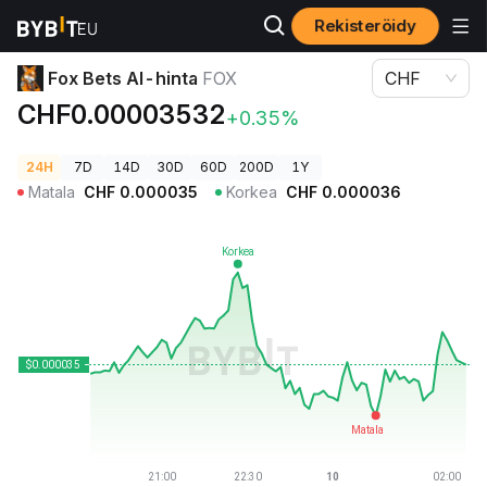
Rekisteröidy
Kryptohinnat
Fox Bets AI-hinta FOX
Fox Bets AI-hinta
FOX
CHF
CHF0.00003532
+0.35%
24H
7D
14D
30D
60D
200D
1Y
Matala
CHF
0.000035
Korkea
CHF
0.000036