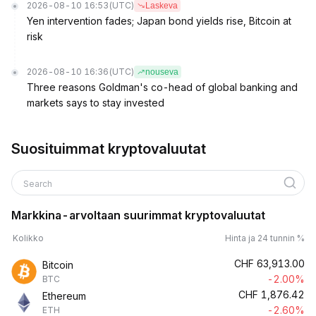
2026-08-10 16:53
(UTC)
Laskeva
Yen intervention fades; Japan bond yields rise, Bitcoin at
risk
2026-08-10 16:36
(UTC)
nouseva
Three reasons Goldman's co-head of global banking and
markets says to stay invested
Suosituimmat kryptovaluutat
Search
Markkina-arvoltaan suurimmat kryptovaluutat
Kolikko
Hinta ja 24 tunnin %
CHF
63,913.00
Bitcoin
-2.00%
BTC
CHF
1,876.42
Ethereum
-2.60%
ETH