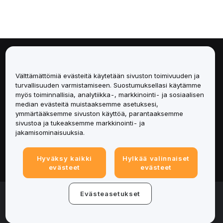
Tietoa
Välttämättömiä evästeitä käytetään sivuston toimivuuden ja
Palvelut
turvallisuuden varmistamiseen. Suostumuksellasi käytämme
myös toiminnallisia, analytiikka-, markkinointi- ja sosiaalisen
median evästeitä muistaaksemme asetuksesi,
Tuki
ymmärtääksemme sivuston käyttöä, parantaaksemme
sivustoa ja tukeaksemme markkinointi- ja
Tuotteet
jakamisominaisuuksia.
Lakiasiat
Hyväksy kaikki
Hylkää valinnaiset
evästeet
evästeet
© 2025-2026 Bybit.eu. All rights reserved.
Evästeasetukset
Palveluehdot
|
Tietosuojaehdot
|
Yritystiedot
(Impressum)
|
Evästeasetukset