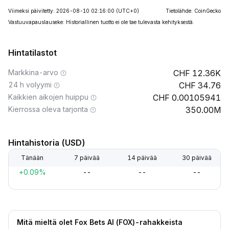
Viimeksi päivitetty: 2026-08-10 02:16:00
(UTC+0)
Tietolähde: CoinGecko
Vastuuvapauslauseke: Historiallinen tuotto ei ole tae tulevasta kehityksestä.
Hintatilastot
Markkina-arvo
12.36K
24 h volyymi
34.76
Kaikkien aikojen huippu
0.00105941
Kierrossa oleva tarjonta
350.00M
Hintahistoria (USD)
Tänään
7 päivää
14 päivää
30 päivää
+0.09%
--
--
--
Mitä mieltä olet Fox Bets AI (FOX)-rahakkeista