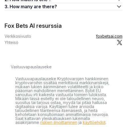
3. How many are there?
Fox Bets AI resurssia
Verkkosivusto
foxbetsai.com
Yhteisö
Vastuuvapauslauseke
Vastuuvapauslauseke Kryptovarojen hankkiminen
kryptovaroihin sisältää merkittäviä markkinariskejä,
mukaan lukien äärimmäinen volatiliteetti ja koko
pääoman mahdollinen menettäminen. Bybit EU
sanoutuu irti kaikesta vastuusta toimien tuloksista.
Mikään tässä esitetty ei ole taloudellinen neuvo,
suositus tai tarjous ostaa, myydä tai pitää hallussa
digitaalisia varoja. Käyttäjien tulee arvioida
taloudellinen tilanteensa itsenäisesti, ja heitä
kehotetaan konsultoimaan ammattimaisia neuvojia.
Saat kattavan yleiskatsauksen lukemalla
asiakirjamme
riskien ilmoittaminen
ja
käyttöehdot
.