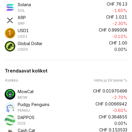
CHF
76.13
Solana
-1.80%
SOL
CHF
1.021
XRP
-2.30%
XRP
CHF
0.999308
USD1
-0.10%
USD1
CHF
1.00
Global Dollar
0.00%
USDG
Trendaavat kolikot
Kolikko
Hinta ja 24 tunnin %
CHF
0.01970496
MowCat
-2.70%
MOW
CHF
0.0066942
Pudgy Penguins
-0.60%
PENGU
CHF
0.364855
DAPPOS
0.00%
DOS
CHF
0.153533
Cash Cat