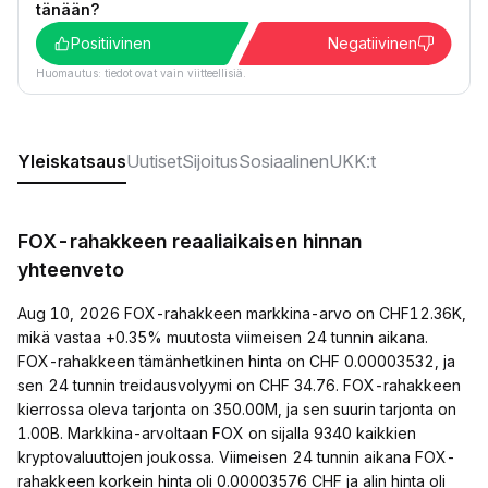
tänään?
Positiivinen
Negatiivinen
Huomautus: tiedot ovat vain viitteellisiä.
Yleiskatsaus
Uutiset
Sijoitus
Sosiaalinen
UKK:t
FOX-rahakkeen reaaliaikaisen hinnan
yhteenveto
Aug 10, 2026 FOX-rahakkeen markkina-arvo on CHF12.36K,
mikä vastaa +0.35% muutosta viimeisen 24 tunnin aikana.
FOX-rahakkeen tämänhetkinen hinta on CHF 0.00003532, ja
sen 24 tunnin treidausvolyymi on CHF 34.76. FOX-rahakkeen
kierrossa oleva tarjonta on 350.00M, ja sen suurin tarjonta on
1.00B. Markkina-arvoltaan FOX on sijalla 9340 kaikkien
kryptovaluuttojen joukossa. Viimeisen 24 tunnin aikana FOX-
rahakkeen korkein hinta oli 0.00003576 CHF ja alin hinta oli