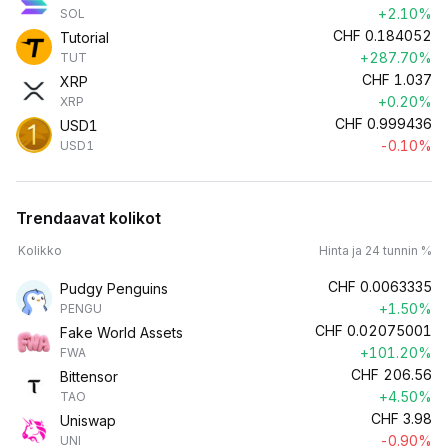
+2.10%
SOL
CHF
0.184052
Tutorial
+287.70%
TUT
CHF
1.037
XRP
+0.20%
XRP
CHF
0.999436
USD1
-0.10%
USD1
Trendaavat kolikot
Kolikko
Hinta ja 24 tunnin %
CHF
0.0063335
Pudgy Penguins
+1.50%
PENGU
CHF
0.02075001
Fake World Assets
+101.20%
FWA
CHF
206.56
Bittensor
+4.50%
TAO
CHF
3.98
Uniswap
-0.90%
UNI