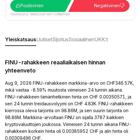
Positiivinen
Negatiivinen
Huomautus: tiedot ovat vain viitteellisiä.
Yleiskatsaus
Uutiset
Sijoitus
Sosiaalinen
UKK:t
FINU-rahakkeen reaaliaikaisen hinnan
yhteenveto
Aug 9, 2026 FINU-rahakkeen markkina-arvo on CHF346.57K,
mikä vastaa -8.59% muutosta viimeisen 24 tunnin aikana.
FINU-rahakkeen tämänhetkinen hinta on CHF 0.00350571, ja
sen 24 tunnin treidausvolyymi on CHF 4.83K. FINU-rahakkeen
kierrossa oleva tarjonta on 98.86M, ja sen suurin tarjonta on
98.86M. Markkina-arvoltaan FINU on sijalla 3787 kaikkien
kryptovaluuttojen joukossa. Viimeisen 24 tunnin aikana FINU-
rahakkeen korkein hinta oli 0.00385952 CHF ja alin hinta oli
0.00309496 CHF.