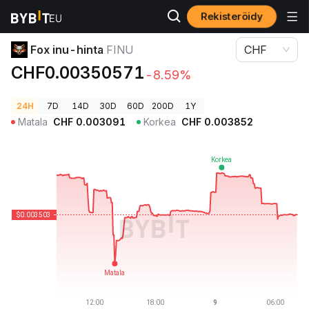
Rekisteröidy
Kryptohinnat
Fox inu-hinta FINU
Fox inu-hinta
FINU
CHF
CHF0.00350571
-8.59%
24H
7D
14D
30D
60D
200D
1Y
Matala
CHF
0.003091
Korkea
CHF
0.003852