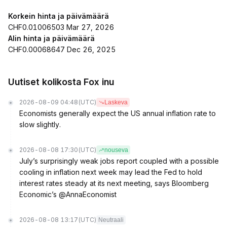
Korkein hinta ja päivämäärä
CHF0.01006503 Mar 27, 2026
Alin hinta ja päivämäärä
CHF0.00068647 Dec 26, 2025
Uutiset kolikosta Fox inu
2026-08-09 04:48
(UTC)
Laskeva
Economists generally expect the US annual inflation rate to
slow slightly.
2026-08-08 17:30
(UTC)
nouseva
July’s surprisingly weak jobs report coupled with a possible
cooling in inflation next week may lead the Fed to hold
interest rates steady at its next meeting, says Bloomberg
Economic’s @AnnaEconomist
2026-08-08 13:17
(UTC)
Neutraali