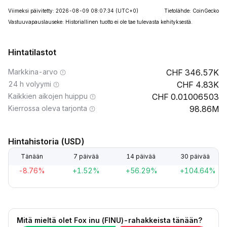
Viimeksi päivitetty: 2026-08-09 08:07:34
(UTC+0)
Tietolähde: CoinGecko
Vastuuvapauslauseke: Historiallinen tuotto ei ole tae tulevasta kehityksestä.
Hintatilastot
Markkina-arvo
346.57K
24 h volyymi
4.83K
Kaikkien aikojen huippu
0.01006503
Kierrossa oleva tarjonta
98.86M
Hintahistoria (USD)
Tänään
7 päivää
14 päivää
30 päivää
-8.76%
+1.52%
+56.29%
+104.64%
Mitä mieltä olet Fox inu (FINU)-rahakkeista tänään?