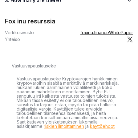
3. How many are there?
Fox inu resurssia
Verkkosivusto
foxinu.finance
WhitePaper
Yhteisö
Vastuuvapauslauseke
Vastuuvapauslauseke Kryptovarojen hankkiminen
kryptovaroihin sisältää merkittäviä markkinariskejä,
mukaan lukien äärimmäinen volatiliteetti ja koko
pääoman mahdollinen menettäminen. Bybit EU
sanoutuu irti kaikesta vastuusta toimien tuloksista.
Mikään tässä esitetty ei ole taloudellinen neuvo,
suositus tai tarjous ostaa, myydä tai pitää hallussa
digitaalisia varoja. Käyttäjien tulee arvioida
taloudellinen tilanteensa itsenäisesti, ja heitä
kehotetaan konsultoimaan ammattimaisia neuvojia.
Saat kattavan yleiskatsauksen lukemalla
asiakirjamme
riskien ilmoittaminen
ja
käyttöehdot
.