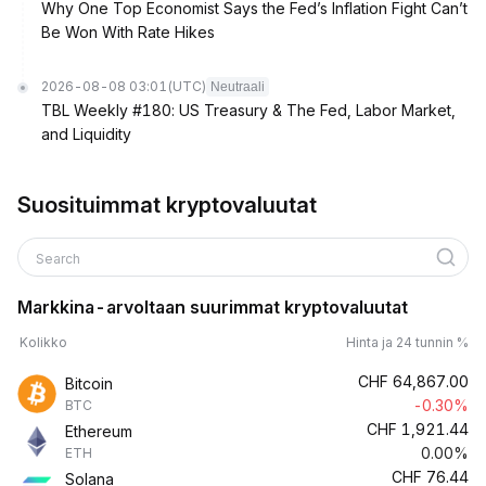
Why One Top Economist Says the Fed’s Inflation Fight Can’t
Be Won With Rate Hikes
2026-08-08 03:01
(UTC)
Neutraali
TBL Weekly #180: US Treasury & The Fed, Labor Market,
and Liquidity
Suosituimmat kryptovaluutat
Search
Markkina-arvoltaan suurimmat kryptovaluutat
Kolikko
Hinta ja 24 tunnin %
CHF
64,867.00
Bitcoin
-0.30%
BTC
CHF
1,921.44
Ethereum
0.00%
ETH
CHF
76.44
Solana