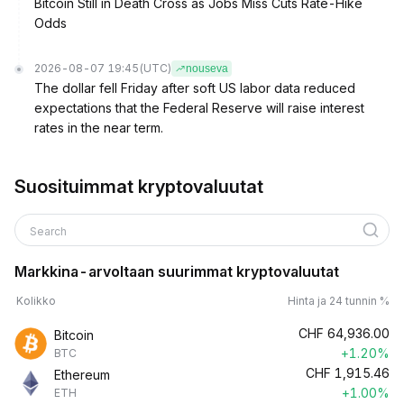
Bitcoin Still in Death Cross as Jobs Miss Cuts Rate-Hike
Odds
2026-08-07 19:45
(UTC)
nouseva
The dollar fell Friday after soft US labor data reduced
expectations that the Federal Reserve will raise interest
rates in the near term.
Suosituimmat kryptovaluutat
Search
Markkina-arvoltaan suurimmat kryptovaluutat
Kolikko
Hinta ja 24 tunnin %
CHF
64,936.00
Bitcoin
+1.20%
BTC
CHF
1,915.46
Ethereum
+1.00%
ETH