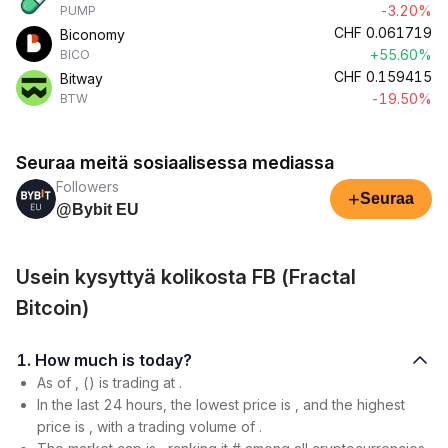
-3.20%
PUMP
CHF
0.061719
Biconomy
+55.60%
BICO
CHF
0.159415
Bitway
-19.50%
BTW
Seuraa meitä sosiaalisessa mediassa
Followers
+
Seuraa
@Bybit EU
Usein kysyttyä kolikosta FB (Fractal
Bitcoin)
1. How much is today?
As of , () is trading at .
In the last 24 hours, the lowest price is , and the highest
price is , with a trading volume of .