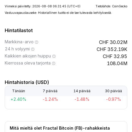
Viimeksi päivitetty: 2026-08-08 06:31:45
(UTC+0)
Tietolähde: CoinGecko
Vastuuvapauslauseke: Historiallinen tuotto ei ole tae tulevasta kehityksestä.
Hintatilastot
Markkina-arvo
30.02M
24 h volyymi
352.19K
Kaikkien aikojen huippu
32.95
Kierrossa oleva tarjonta
108.04M
Hintahistoria (USD)
Tänään
7 päivää
14 päivää
30 päivää
+2.40%
-1.24%
-1.48%
-0.97%
Mitä mieltä olet Fractal Bitcoin (FB)-rahakkeista