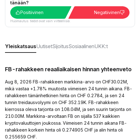
tänään?
Positiivinen
Negatiivinen
Huomautus: tiedot ovat vain viitteellisiä.
Yleiskatsaus
Uutiset
Sijoitus
Sosiaalinen
UKK:t
FB-rahakkeen reaaliaikaisen hinnan yhteenveto
Aug 8, 2026 FB-rahakkeen markkina-arvo on CHF30.02M,
mikä vastaa +1.78% muutosta viimeisen 24 tunnin aikana. FB-
rahakkeen tämänhetkinen hinta on CHF 0.2784, ja sen 24
tunnin treidausvolyymi on CHF 352.19K. FB-rahakkeen
kierrossa oleva tarjonta on 108.04M, ja sen suurin tarjonta on
210.00M. Markkina-arvoltaan FB on sijalla 537 kaikkien
kryptovaluuttojen joukossa. Viimeisen 24 tunnin aikana FB-
rahakkeen korkein hinta oli 0.274905 CHF ja alin hinta oli
0.255659 CHF.