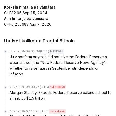
Korkein hinta ja päivämäärä
CHF32.95 Sep 15, 2024
Alin hinta ja päivämäärä
CHF0.255683 Aug 7, 2026
Uutiset kolikosta Fractal Bitcoin
2026-08-08 01:39
(UTC)
Neutraali
July nonfarm payrolls did not give the Federal Reserve a
clear answer; the “New Federal Reserve News Agency”:
whether to raise rates in September still depends on
inflation.
2026-08-08 00:25
(UTC)
Laskeva
Morgan Stanley: Expects Federal Reserve balance sheet to
shrink by $1.5 trillion
2026-08-07 23:28
(UTC)
Laskeva