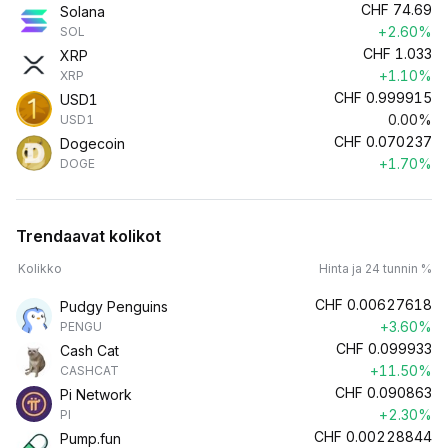
CHF
74.69
Solana
+2.60%
SOL
CHF
1.033
XRP
+1.10%
XRP
CHF
0.999915
USD1
0.00%
USD1
CHF
0.070237
Dogecoin
+1.70%
DOGE
Trendaavat kolikot
Kolikko
Hinta ja 24 tunnin %
CHF
0.00627618
Pudgy Penguins
+3.60%
PENGU
CHF
0.099933
Cash Cat
+11.50%
CASHCAT
CHF
0.090863
Pi Network
+2.30%
PI
CHF
0.00228844
Pump.fun