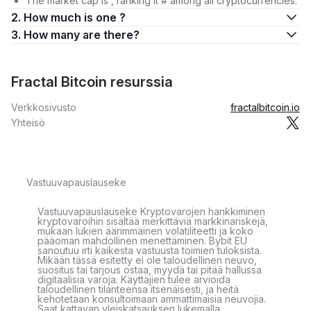
The market cap is , ranking it # among all cryptocurrencies.
2. How much is one ?
3. How many are there?
Fractal Bitcoin resurssia
Verkkosivusto
fractalbitcoin.io
Yhteisö
Vastuuvapauslauseke
Vastuuvapauslauseke Kryptovarojen hankkiminen
kryptovaroihin sisältää merkittäviä markkinariskejä,
mukaan lukien äärimmäinen volatiliteetti ja koko
pääoman mahdollinen menettäminen. Bybit EU
sanoutuu irti kaikesta vastuusta toimien tuloksista.
Mikään tässä esitetty ei ole taloudellinen neuvo,
suositus tai tarjous ostaa, myydä tai pitää hallussa
digitaalisia varoja. Käyttäjien tulee arvioida
taloudellinen tilanteensa itsenäisesti, ja heitä
kehotetaan konsultoimaan ammattimaisia neuvojia.
Saat kattavan yleiskatsauksen lukemalla