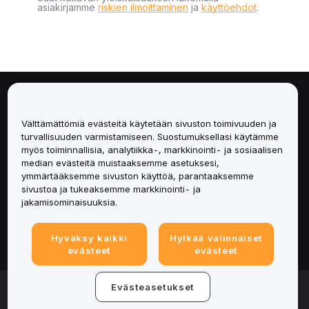
asiakirjamme
riskien ilmoittaminen
ja
käyttöehdot
.
Tietoa
Välttämättömiä evästeitä käytetään sivuston toimivuuden ja
Palvelut
turvallisuuden varmistamiseen. Suostumuksellasi käytämme
myös toiminnallisia, analytiikka-, markkinointi- ja sosiaalisen
median evästeitä muistaaksemme asetuksesi,
Tuki
ymmärtääksemme sivuston käyttöä, parantaaksemme
sivustoa ja tukeaksemme markkinointi- ja
Tuotteet
jakamisominaisuuksia.
Lakiasiat
Hyväksy kaikki
Hylkää valinnaiset
evästeet
evästeet
© 2025-2026 Bybit.eu. Kaikki oikeudet pidätetään.
Evästeasetukset
Palveluehdot
|
Tietosuojaehdot
|
Yritystiedot