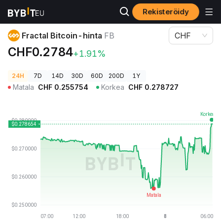
Rekisteröidy
Kryptohinnat
Fractal Bitcoin-hinta FB
Fractal Bitcoin-hinta
FB
CHF
CHF0.2784
+1.91%
24H
7D
14D
30D
60D
200D
1Y
Matala
CHF
0.255754
Korkea
CHF
0.278727