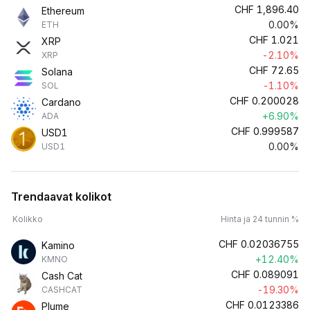
CHF
1,896.40
Ethereum
0.00%
ETH
CHF
1.021
XRP
-2.10%
XRP
CHF
72.65
Solana
-1.10%
SOL
CHF
0.200028
Cardano
+6.90%
ADA
CHF
0.999587
USD1
0.00%
USD1
Trendaavat kolikot
Kolikko
Hinta ja 24 tunnin %
CHF
0.02036755
Kamino
+12.40%
KMNO
CHF
0.089091
Cash Cat
-19.30%
CASHCAT
CHF
0.0123386
Plume