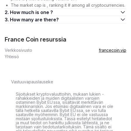
The market cap is , ranking it # among all cryptocurrencies.
2. How much is one ?
3. How many are there?
France Coin resurssia
Verkkosivusto
francecoin.vip
Yhteisö
Vastuuvapauslauseke
Sijoitukset kryptovaluuttoihin, mukaan lukien -
rahakkeiden ja muiden digitaalisten varojen
ostaminen Bybit EU:ssa, sisältävät merkittävän
markkinariskin. Jos etsimäsi digitaalinen vara ei ole
tällä hetkellä saatavilla Bybit EU:ssa, se voi tulla
saataville myöhemmin. Bybit EU ei ole vastuussa
mistään sijoitustuloksista. Tässä esitetyt hintatiedot
ja muut tiedot on hankittu julkisista lähteistä, ja ne
tarjotaan vain tiedotustarkoituksiin. Tämä sisältö ei
ole taloudellista neuvontaa eikä suositus tai tarjous