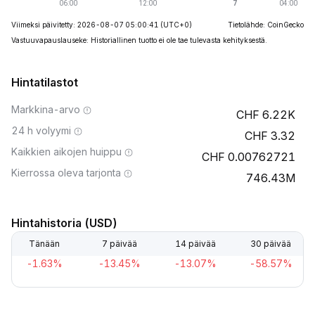
Viimeksi päivitetty: 2026-08-07 05:00:41
(UTC+0)
Tietolähde: CoinGecko
Vastuuvapauslauseke: Historiallinen tuotto ei ole tae tulevasta kehityksestä.
Hintatilastot
Markkina-arvo
6.22K
24 h volyymi
3.32
Kaikkien aikojen huippu
0.00762721
Kierrossa oleva tarjonta
746.43M
Hintahistoria (USD)
Tänään
7 päivää
14 päivää
30 päivää
-1.63%
-13.45%
-13.07%
-58.57%