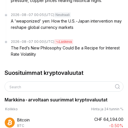
pressure, copper prices nearing historical highs.
2026-08-07 00:05
(UTC)
Neutraali
A 'weaponized' yen: How the U.S.-Japan intervention may
reshape global currency markets
2026-08-07 00:00
(UTC)
Laskeva
The Fed’s New Philosophy Could Be a Recipe for Interest
Rate Volatility
Suosituimmat kryptovaluutat
Search
Markkina-arvoltaan suurimmat kryptovaluutat
Kolikko
Hinta ja 24 tunnin %
CHF
64,194.00
Bitcoin
-0.50%
BTC