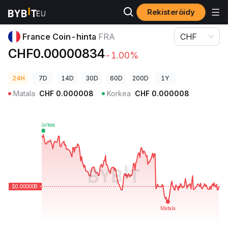
Rekisteröidy
Kryptohinnat
France Coin-hinta FRA
France Coin-hinta
FRA
CHF
CHF0.00000834
-1.00%
24H
7D
14D
30D
60D
200D
1Y
Matala
CHF
0.000008
Korkea
CHF
0.000008