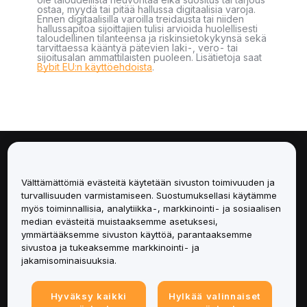
ostaa, myydä tai pitää hallussa digitaalisia varoja.
Ennen digitaalisilla varoilla treidausta tai niiden
hallussapitoa sijoittajien tulisi arvioida huolellisesti
taloudellinen tilanteensa ja riskinsietokykynsä sekä
tarvittaessa kääntyä pätevien laki-, vero- tai
sijoitusalan ammattilaisten puoleen. Lisätietoja saat
Bybit EU:n käyttöehdoista
.
Tietoa
Välttämättömiä evästeitä käytetään sivuston toimivuuden ja
Palvelut
turvallisuuden varmistamiseen. Suostumuksellasi käytämme
myös toiminnallisia, analytiikka-, markkinointi- ja sosiaalisen
median evästeitä muistaaksemme asetuksesi,
Tuki
ymmärtääksemme sivuston käyttöä, parantaaksemme
sivustoa ja tukeaksemme markkinointi- ja
Tuotteet
jakamisominaisuuksia.
Lakiasiat
Hyväksy kaikki
Hylkää valinnaiset