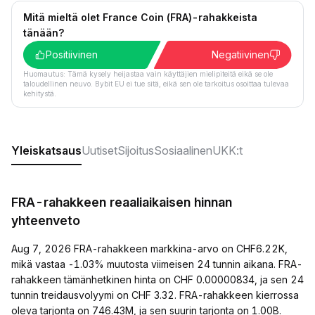
Mitä mieltä olet France Coin (FRA)-rahakkeista
tänään?
Positiivinen
Negatiivinen
Huomautus: Tämä kysely heijastaa vain käyttäjien mielipiteitä eikä se ole
taloudellinen neuvo. Bybit EU ei tue sitä, eikä sen ole tarkoitus osoittaa tulevaa
kehitystä.
Yleiskatsaus
Uutiset
Sijoitus
Sosiaalinen
UKK:t
FRA-rahakkeen reaaliaikaisen hinnan
yhteenveto
Aug 7, 2026 FRA-rahakkeen markkina-arvo on CHF6.22K,
mikä vastaa -1.03% muutosta viimeisen 24 tunnin aikana. FRA-
rahakkeen tämänhetkinen hinta on CHF 0.00000834, ja sen 24
tunnin treidausvolyymi on CHF 3.32. FRA-rahakkeen kierrossa
oleva tarjonta on 746.43M, ja sen suurin tarjonta on 1.00B.