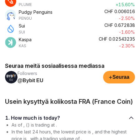
+15.60%
PLUME
CHF
0.006016
Pudgy Penguins
-2.50%
PENGU
CHF
0.672838
Sui
-1.60%
SUI
CHF
0.02543235
Kaspa
-2.30%
KAS
Seuraa meitä sosiaalisessa mediassa
Followers
+
Seuraa
@Bybit EU
Usein kysyttyä kolikosta FRA (France Coin)
1. How much is today?
As of , () is trading at .
In the last 24 hours, the lowest price is , and the highest
price is , with a trading volume of .