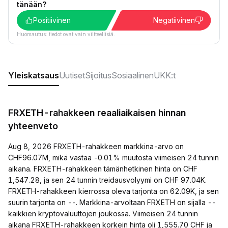
tänään?
Positiivinen
Negatiivinen
Huomautus: tiedot ovat vain viitteellisiä.
Yleiskatsaus
Uutiset
Sijoitus
Sosiaalinen
UKK:t
FRXETH-rahakkeen reaaliaikaisen hinnan
yhteenveto
Aug 8, 2026 FRXETH-rahakkeen markkina-arvo on
CHF96.07M, mikä vastaa -0.01% muutosta viimeisen 24 tunnin
aikana. FRXETH-rahakkeen tämänhetkinen hinta on CHF
1,547.28, ja sen 24 tunnin treidausvolyymi on CHF 97.04K.
FRXETH-rahakkeen kierrossa oleva tarjonta on 62.09K, ja sen
suurin tarjonta on --. Markkina-arvoltaan FRXETH on sijalla --
kaikkien kryptovaluuttojen joukossa. Viimeisen 24 tunnin
aikana FRXETH-rahakkeen korkein hinta oli 1,555.70 CHF ja