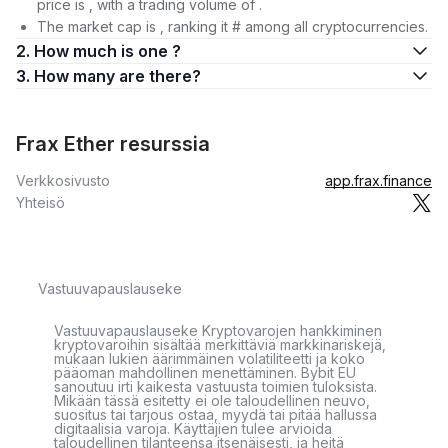
price is , with a trading volume of .
The market cap is , ranking it # among all cryptocurrencies.
2. How much is one ?
3. How many are there?
Frax Ether resurssia
Verkkosivusto
app.frax.finance
Yhteisö
Vastuuvapauslauseke
Vastuuvapauslauseke Kryptovarojen hankkiminen
kryptovaroihin sisältää merkittäviä markkinariskejä,
mukaan lukien äärimmäinen volatiliteetti ja koko
pääoman mahdollinen menettäminen. Bybit EU
sanoutuu irti kaikesta vastuusta toimien tuloksista.
Mikään tässä esitetty ei ole taloudellinen neuvo,
suositus tai tarjous ostaa, myydä tai pitää hallussa
digitaalisia varoja. Käyttäjien tulee arvioida
taloudellinen tilanteensa itsenäisesti, ja heitä