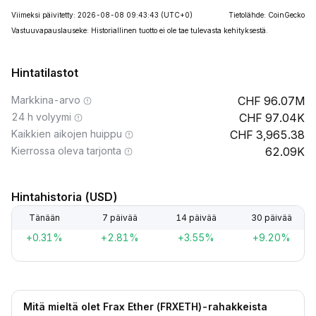
Viimeksi päivitetty: 2026-08-08 09:43:43
(UTC+0)
Tietolähde: CoinGecko
Vastuuvapauslauseke: Historiallinen tuotto ei ole tae tulevasta kehityksestä.
Hintatilastot
Markkina-arvo
96.07M
24 h volyymi
97.04K
Kaikkien aikojen huippu
3,965.38
Kierrossa oleva tarjonta
62.09K
Hintahistoria (USD)
Tänään
7 päivää
14 päivää
30 päivää
+0.31%
+2.81%
+3.55%
+9.20%
Mitä mieltä olet Frax Ether (FRXETH)-rahakkeista