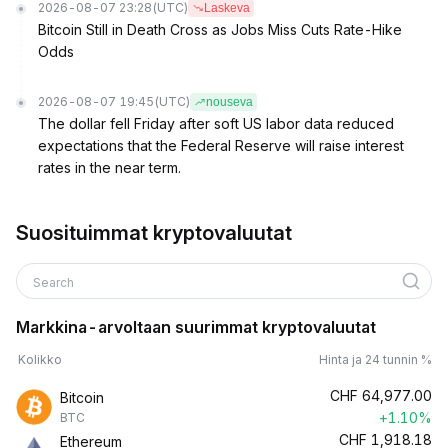
2026-08-07 23:28
(UTC)
Laskeva
Bitcoin Still in Death Cross as Jobs Miss Cuts Rate-Hike
Odds
2026-08-07 19:45
(UTC)
nouseva
The dollar fell Friday after soft US labor data reduced
expectations that the Federal Reserve will raise interest
rates in the near term.
Suosituimmat kryptovaluutat
Search
Markkina-arvoltaan suurimmat kryptovaluutat
Kolikko
Hinta ja 24 tunnin %
CHF
64,977.00
Bitcoin
+1.10%
BTC
CHF
1,918.18
Ethereum