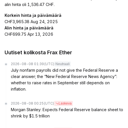
alin hinta oli 1,536.47 CHF.
Korkein hinta ja päivämäärä
CHF3,965.38 Aug 24, 2025
Alin hinta ja päivämäärä
CHF699.75 Apr 13, 2026
Uutiset kolikosta Frax Ether
2026-08-08 01:39
(UTC)
Neutraali
July nonfarm payrolls did not give the Federal Reserve a
clear answer; the “New Federal Reserve News Agency”:
whether to raise rates in September still depends on
inflation.
2026-08-08 00:25
(UTC)
Laskeva
Morgan Stanley: Expects Federal Reserve balance sheet to
shrink by $1.5 trillion