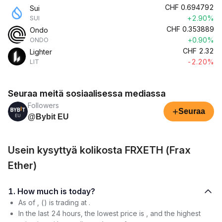
CHF
0.694792
Sui
+2.90%
SUI
CHF
0.353889
Ondo
+0.90%
ONDO
CHF
2.32
Lighter
-2.20%
LIT
Seuraa meitä sosiaalisessa mediassa
Followers
+
Seuraa
@Bybit EU
Usein kysyttyä kolikosta FRXETH (Frax
Ether)
1. How much is today?
As of , () is trading at .
In the last 24 hours, the lowest price is , and the highest