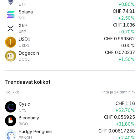
+0.80%
ETH
CHF
74.81
Solana
+2.50%
SOL
CHF
1.036
XRP
+0.70%
XRP
CHF
0.999862
USD1
0.00%
USD1
CHF
0.070337
Dogecoin
+1.50%
DOGE
Trendaavat kolikot
Kolikko
Hinta ja 24 tunnin %
CHF
1.16
Cysic
+52.70%
CYS
CHF
0.056925
Biconomy
+31.80%
BICO
CHF
0.00617258
Pudgy Penguins
+2.40%
PENGU