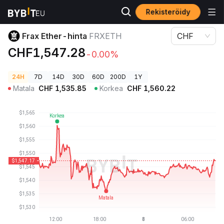
Rekisteröidy
Kryptohinnat
Frax Ether-hinta FRXETH
Frax Ether-hinta
FRXETH
CHF
CHF1,547.28
-0.00%
24H
7D
14D
30D
60D
200D
1Y
Matala
CHF
1,535.85
Korkea
CHF
1,560.22