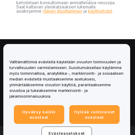
kehotetaan konsultoimaan ammattimaisia neuvojia.
Saat kattavan yleiskatsauksen lukemalla
asiakirjamme
riskien ilmoittaminen
ja
käyttöehdot
.
Tietoa
Välttämättömiä evästeitä käytetään sivuston toimivuuden ja
Palvelut
turvallisuuden varmistamiseen. Suostumuksellasi käytämme
myös toiminnallisia, analytiikka-, markkinointi- ja sosiaalisen
median evästeitä muistaaksemme asetuksesi,
Tuki
ymmärtääksemme sivuston käyttöä, parantaaksemme
sivustoa ja tukeaksemme markkinointi- ja
Tuotteet
jakamisominaisuuksia.
Lakiasiat
Hyväksy kaikki
Hylkää valinnaiset
evästeet
evästeet
© 2025-2026 Bybit.eu. All rights reserved.
Evästeasetukset