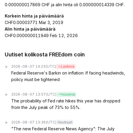
0.000000017869 CHF ja alin hinta oli 0.000000014339 CHF.
Korkein hinta ja päivämäärä
CHF0.00003771 Mar 3, 2019
Alin hinta ja päivämäärä
CHF0.000000011949 Feb 12, 2026
Uutiset kolikosta FREEdom coin
2026-08-07 14:23
(UTC)
Laskeva
Federal Reserve's Barkin on inflation: If facing headwinds,
policy must be tightened
2026-08-07 13:57
(UTC)
nouseva
The probability of Fed rate hikes this year has dropped
from the July peak of 73% to 55%.
2026-08-07 13:36
(UTC)
Neutraali
"The new Federal Reserve News Agency": The July