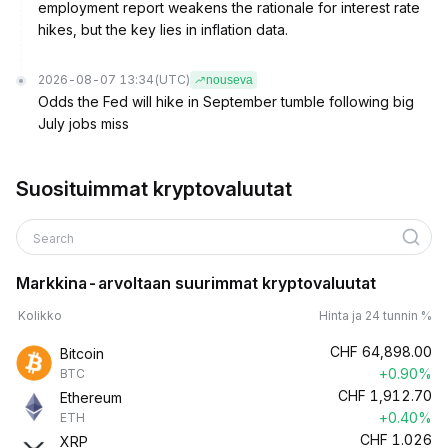
employment report weakens the rationale for interest rate
hikes, but the key lies in inflation data.
2026-08-07 13:34
(UTC)
nouseva
Odds the Fed will hike in September tumble following big
July jobs miss
Suosituimmat kryptovaluutat
Search
Markkina-arvoltaan suurimmat kryptovaluutat
Kolikko
Hinta ja 24 tunnin %
CHF
64,898.00
Bitcoin
+0.90%
BTC
CHF
1,912.70
Ethereum
+0.40%
ETH
CHF
1.026
XRP