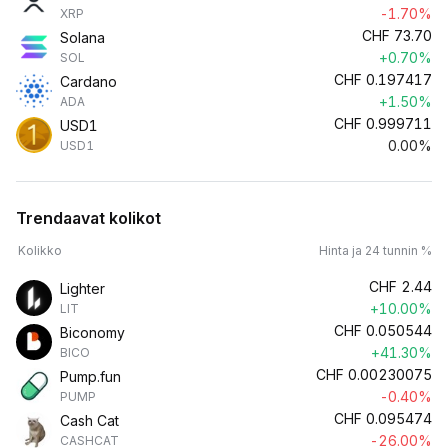
-1.70%
XRP
CHF
73.70
Solana
+0.70%
SOL
CHF
0.197417
Cardano
+1.50%
ADA
CHF
0.999711
USD1
0.00%
USD1
Trendaavat kolikot
Kolikko
Hinta ja 24 tunnin %
CHF
2.44
Lighter
+10.00%
LIT
CHF
0.050544
Biconomy
+41.30%
BICO
CHF
0.00230075
Pump.fun
-0.40%
PUMP
CHF
0.095474
Cash Cat
-26.00%
CASHCAT