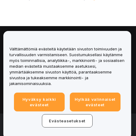
Tietoa
Välttämättömiä evästeitä käytetään sivuston toimivuuden ja
Palvelut
turvallisuuden varmistamiseen. Suostumuksellasi käytämme
myös toiminnallisia, analytiikka-, markkinointi- ja sosiaalisen
median evästeitä muistaaksemme asetuksesi,
Tuki
ymmärtääksemme sivuston käyttöä, parantaaksemme
sivustoa ja tukeaksemme markkinointi- ja
Tuotteet
jakamisominaisuuksia.
Lakiasiat
Hyväksy kaikki
Hylkää valinnaiset
evästeet
evästeet
© 2025-2026 Bybit.eu. All rights reserved.
Evästeasetukset
Palveluehdot
|
Tietosuojaehdot
|
Yritystiedot
(Impressum)
|
Evästeasetukset