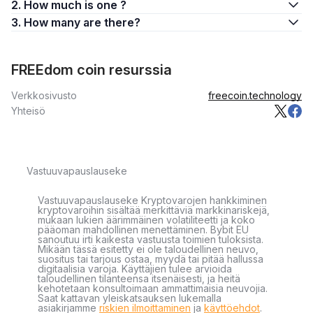
2. How much is one ?
3. How many are there?
FREEdom coin resurssia
Verkkosivusto
freecoin.technology
Yhteisö
Vastuuvapauslauseke
Vastuuvapauslauseke Kryptovarojen hankkiminen
kryptovaroihin sisältää merkittäviä markkinariskejä,
mukaan lukien äärimmäinen volatiliteetti ja koko
pääoman mahdollinen menettäminen. Bybit EU
sanoutuu irti kaikesta vastuusta toimien tuloksista.
Mikään tässä esitetty ei ole taloudellinen neuvo,
suositus tai tarjous ostaa, myydä tai pitää hallussa
digitaalisia varoja. Käyttäjien tulee arvioida
taloudellinen tilanteensa itsenäisesti, ja heitä
kehotetaan konsultoimaan ammattimaisia neuvojia.
Saat kattavan yleiskatsauksen lukemalla
asiakirjamme
riskien ilmoittaminen
ja
käyttöehdot
.