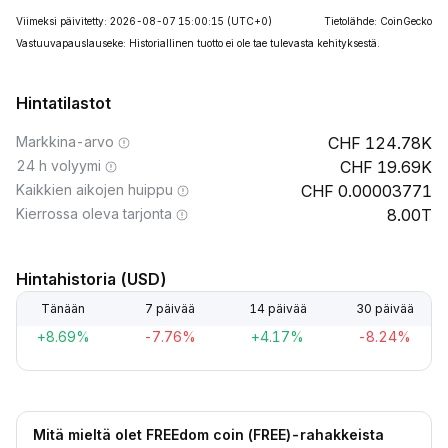
Viimeksi päivitetty: 2026-08-07 15:00:15
(UTC+0)
Tietolähde: CoinGecko
Vastuuvapauslauseke: Historiallinen tuotto ei ole tae tulevasta kehityksestä.
Hintatilastot
Markkina-arvo
124.78K
24 h volyymi
19.69K
Kaikkien aikojen huippu
0.00003771
Kierrossa oleva tarjonta
8.00T
Hintahistoria (USD)
Tänään
7 päivää
14 päivää
30 päivää
+8.69%
-7.76%
+4.17%
-8.24%
Mitä mieltä olet FREEdom coin (FREE)-rahakkeista