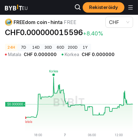
Rekisteröidy
Kryptohinnat
FREEdom coin-hinta FREE
FREEdom coin-hinta
FREE
CHF
CHF0.000000015596
+8.40%
24H
7D
14D
30D
60D
200D
1Y
Matala
CHF
0.000000
Korkea
CHF
0.000000