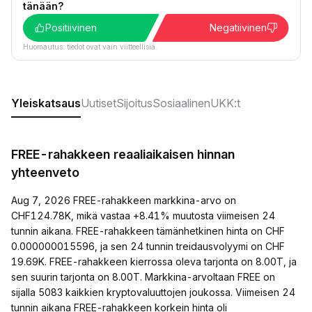
tänään?
Positiivinen
Negatiivinen
Huomautus: tiedot ovat vain viitteellisiä.
Yleiskatsaus
Uutiset
Sijoitus
Sosiaalinen
UKK:t
FREE-rahakkeen reaaliaikaisen hinnan
yhteenveto
Aug 7, 2026 FREE-rahakkeen markkina-arvo on
CHF124.78K, mikä vastaa +8.41% muutosta viimeisen 24
tunnin aikana. FREE-rahakkeen tämänhetkinen hinta on CHF
0.000000015596, ja sen 24 tunnin treidausvolyymi on CHF
19.69K. FREE-rahakkeen kierrossa oleva tarjonta on 8.00T, ja
sen suurin tarjonta on 8.00T. Markkina-arvoltaan FREE on
sijalla 5083 kaikkien kryptovaluuttojen joukossa. Viimeisen 24
tunnin aikana FREE-rahakkeen korkein hinta oli