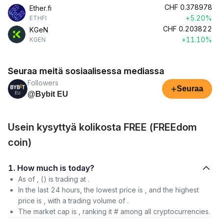
CHF
0.378978
Ether.fi
+5.20%
ETHFI
CHF
0.203822
KGeN
+11.10%
KGEN
Seuraa meitä sosiaalisessa mediassa
Followers
+
Seuraa
@Bybit EU
Usein kysyttyä kolikosta FREE (FREEdom
coin)
1. How much is today?
As of , () is trading at .
In the last 24 hours, the lowest price is , and the highest
price is , with a trading volume of .
The market cap is , ranking it # among all cryptocurrencies.