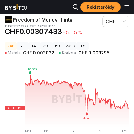
Rekisteröidy
Kryptohinnat
Freedom of Money-hinta FREEDOM OF MONEY
Freedom of Money-hinta
CHF
FREEDOM OF MONEY
CHF0.00307433
-5.15%
24H
7D
14D
30D
60D
200D
1Y
Matala
CHF
0.003032
Korkea
CHF
0.003295