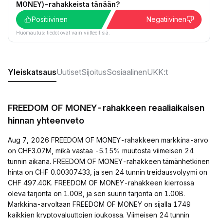
MONEY)-rahakkeista tänään?
Positiivinen
Negatiivinen
Huomautus: tiedot ovat vain viitteellisiä.
Yleiskatsaus
Uutiset
Sijoitus
Sosiaalinen
UKK:t
FREEDOM OF MONEY-rahakkeen reaaliaikaisen
hinnan yhteenveto
Aug 7, 2026 FREEDOM OF MONEY-rahakkeen markkina-arvo
on CHF3.07M, mikä vastaa -5.15% muutosta viimeisen 24
tunnin aikana. FREEDOM OF MONEY-rahakkeen tämänhetkinen
hinta on CHF 0.00307433, ja sen 24 tunnin treidausvolyymi on
CHF 497.40K. FREEDOM OF MONEY-rahakkeen kierrossa
oleva tarjonta on 1.00B, ja sen suurin tarjonta on 1.00B.
Markkina-arvoltaan FREEDOM OF MONEY on sijalla 1749
kaikkien kryptovaluuttojen joukossa. Viimeisen 24 tunnin