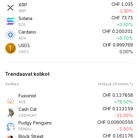
CHF
1.035
XRP
-1.30%
XRP
CHF
73.75
Solana
+0.50%
SOL
CHF
0.200201
Cardano
+6.70%
ADA
CHF
0.999769
USD1
0.00%
USD1
Trendaavat kolikot
Kolikko
Hinta ja 24 tunnin %
CHF
0.127858
Fusionist
+78.50%
ACE
CHF
0.112159
Cash Cat
-21.00%
CASHCAT
CHF
0.00600556
Pudgy Penguins
-1.50%
PENGU
CHF
0.161176
Block Street