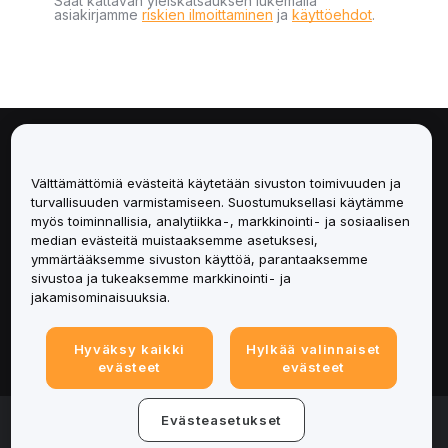
Saat kattavan yleiskatsauksen lukemalla
asiakirjamme
riskien ilmoittaminen
ja
käyttöehdot
.
Tietoa
Välttämättömiä evästeitä käytetään sivuston toimivuuden ja
Palvelut
turvallisuuden varmistamiseen. Suostumuksellasi käytämme
myös toiminnallisia, analytiikka-, markkinointi- ja sosiaalisen
median evästeitä muistaaksemme asetuksesi,
Tuki
ymmärtääksemme sivuston käyttöä, parantaaksemme
sivustoa ja tukeaksemme markkinointi- ja
Tuotteet
jakamisominaisuuksia.
Lakiasiat
Hyväksy kaikki
Hylkää valinnaiset
evästeet
evästeet
© 2025-2026 Bybit.eu. Kaikki oikeudet pidätetään.
Evästeasetukset