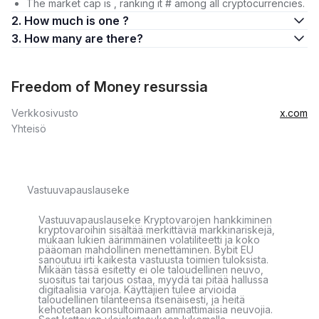
The market cap is , ranking it # among all cryptocurrencies.
2. How much is one ?
3. How many are there?
Freedom of Money resurssia
Verkkosivusto
x.com
Yhteisö
Vastuuvapauslauseke
Vastuuvapauslauseke Kryptovarojen hankkiminen
kryptovaroihin sisältää merkittäviä markkinariskejä,
mukaan lukien äärimmäinen volatiliteetti ja koko
pääoman mahdollinen menettäminen. Bybit EU
sanoutuu irti kaikesta vastuusta toimien tuloksista.
Mikään tässä esitetty ei ole taloudellinen neuvo,
suositus tai tarjous ostaa, myydä tai pitää hallussa
digitaalisia varoja. Käyttäjien tulee arvioida
taloudellinen tilanteensa itsenäisesti, ja heitä
kehotetaan konsultoimaan ammattimaisia neuvojia.