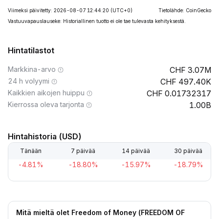
Viimeksi päivitetty: 2026-08-07 12:44:20
(UTC+0)
Tietolähde: CoinGecko
Vastuuvapauslauseke: Historiallinen tuotto ei ole tae tulevasta kehityksestä.
Hintatilastot
Markkina-arvo
3.07M
24 h volyymi
497.40K
Kaikkien aikojen huippu
0.01732317
Kierrossa oleva tarjonta
1.00B
Hintahistoria (USD)
Tänään
7 päivää
14 päivää
30 päivää
-4.81%
-18.80%
-15.97%
-18.79%
Mitä mieltä olet Freedom of Money (FREEDOM OF