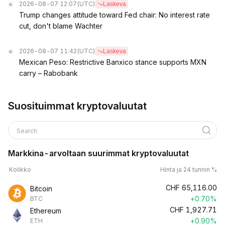
2026-08-07 12:07
(UTC)
Laskeva
Trump changes attitude toward Fed chair: No interest rate
cut, don't blame Wachter
2026-08-07 11:42
(UTC)
Laskeva
Mexican Peso: Restrictive Banxico stance supports MXN
carry – Rabobank
Suosituimmat kryptovaluutat
Search
Markkina-arvoltaan suurimmat kryptovaluutat
Kolikko
Hinta ja 24 tunnin %
CHF
65,116.00
Bitcoin
+0.70%
BTC
CHF
1,927.71
Ethereum
+0.90%
ETH