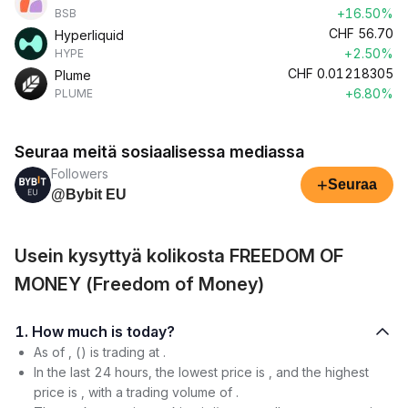
+16.50%
BSB
CHF
56.70
Hyperliquid
+2.50%
HYPE
CHF
0.01218305
Plume
+6.80%
PLUME
Seuraa meitä sosiaalisessa mediassa
Followers
+
Seuraa
@Bybit EU
Usein kysyttyä kolikosta FREEDOM OF
MONEY (Freedom of Money)
1. How much is today?
As of , () is trading at .
In the last 24 hours, the lowest price is , and the highest
price is , with a trading volume of .