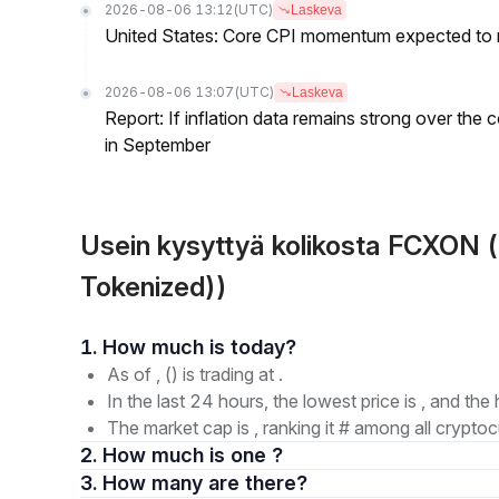
2026-08-06 13:12
(UTC)
Laskeva
United States: Core CPI momentum expected to re
2026-08-06 13:07
(UTC)
Laskeva
Report: If inflation data remains strong over the 
in September
Usein kysyttyä kolikosta FCXO
Tokenized))
1. How much is today?
As of , () is trading at .
In the last 24 hours, the lowest price is , and the 
The market cap is , ranking it # among all cryptoc
2. How much is one ?
3. How many are there?