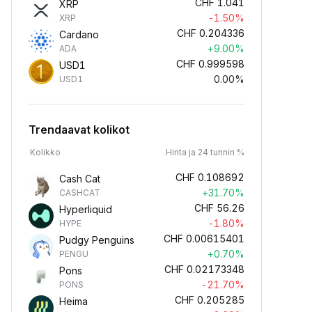
CHF
1.041
XRP
-1.50%
XRP
CHF
0.204336
Cardano
+9.00%
ADA
CHF
0.999598
USD1
0.00%
USD1
Trendaavat kolikot
Kolikko
Hinta ja 24 tunnin %
CHF
0.108692
Cash Cat
+31.70%
CASHCAT
CHF
56.26
Hyperliquid
-1.80%
HYPE
CHF
0.00615401
Pudgy Penguins
+0.70%
PENGU
CHF
0.02173348
Pons
-21.70%
PONS
CHF
0.205285
Heima