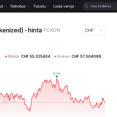
ut
Rahoitus
Tutustu
Lisää varoja
-hinta FCXON
enized)-hinta
FCXON
CHF
Matala
CHF
55.325404
Korkea
CHF
57.564088