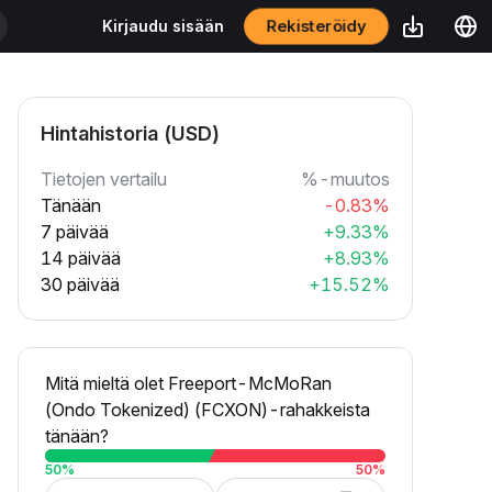
Rekisteröidy
Kirjaudu sisään
Hintahistoria (USD)
Tietojen vertailu
%-muutos
Tänään
-0.83%
7 päivää
+9.33%
14 päivää
+8.93%
30 päivää
+15.52%
Mitä mieltä olet Freeport-McMoRan
(Ondo Tokenized) (FCXON)-rahakkeista
tänään?
50
%
50
%