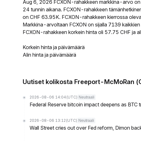
Aug 6, 2026 FCXON-rahakkeen markkina-arvo on 
24 tunnin aikana. FCXON-rahakkeen tämänhetkinen 
on CHF 63.95K. FCXON-rahakkeen kierrossa oleva ta
Markkina-arvoltaan FCXON on sijalla 7139 kaikkien 
FCXON-rahakkeen korkein hinta oli 57.75 CHF ja ali
Korkein hinta ja päivämäärä
Alin hinta ja päivämäärä
Uutiset kolikosta Freeport-McMoRan (
2026-08-06 14:04
(UTC)
Neutraali
Federal Reserve bitcoin impact deepens as BTC t
2026-08-06 13:12
(UTC)
Neutraali
Wall Street cries out over Fed reform, Dimon back