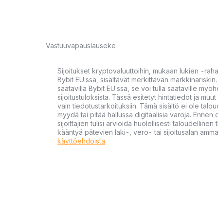
Vastuuvapauslauseke
Sijoitukset kryptovaluuttoihin, mukaan lukien -rah
Bybit EU:ssa, sisältävät merkittävän markkinariskin. 
saatavilla Bybit EU:ssa, se voi tulla saataville my
sijoitustuloksista. Tässä esitetyt hintatiedot ja muut 
vain tiedotustarkoituksiin. Tämä sisältö ei ole talou
myydä tai pitää hallussa digitaalisia varoja. Ennen di
sijoittajien tulisi arvioida huolellisesti taloudellin
kääntyä pätevien laki-, vero- tai sijoitusalan ammat
käyttöehdoista
.