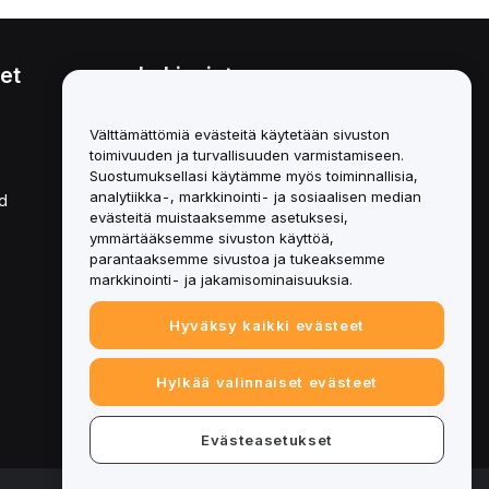
et
Lakiasiat
Eturistiriitapolitiikka
Välttämättömiä evästeitä käytetään sivuston
toimivuuden ja turvallisuuden varmistamiseen.
Yhteenveto säilytys- ja
hallinnointikäytännöstä
Suostumuksellasi käytämme myös toiminnallisia,
analytiikka-, markkinointi- ja sosiaalisen median
d
ESG-tiedot
evästeitä muistaaksemme asetuksesi,
ymmärtääksemme sivuston käyttöä,
Crypto-Asset White Papers
parantaaksemme sivustoa ja tukeaksemme
markkinointi- ja jakamisominaisuuksia.
Hyväksy kaikki evästeet
Hylkää valinnaiset evästeet
Evästeasetukset