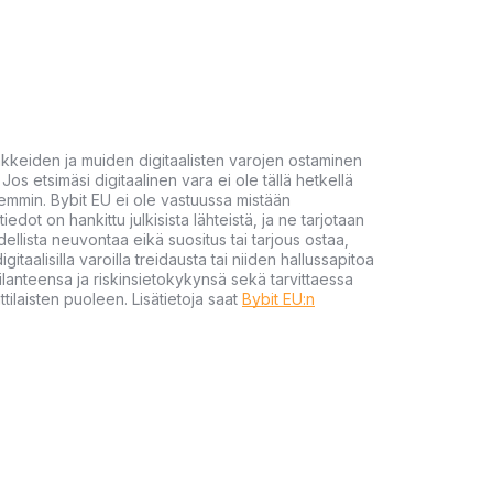
akkeiden ja muiden digitaalisten varojen ostaminen
Jos etsimäsi digitaalinen vara ei ole tällä hetkellä
öhemmin. Bybit EU ei ole vastuussa mistään
tiedot on hankittu julkisista lähteistä, ja ne tarjotaan
dellista neuvontaa eikä suositus tai tarjous ostaa,
gitaalisilla varoilla treidausta tai niiden hallussapitoa
en tilanteensa ja riskinsietokykynsä sekä tarvittaessa
tilaisten puoleen. Lisätietoja saat
Bybit EU:n