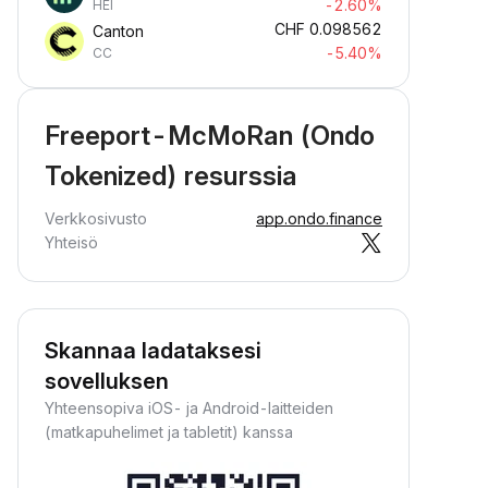
-2.60%
HEI
CHF
0.098562
Canton
-5.40%
CC
Freeport-McMoRan (Ondo
Tokenized) resurssia
Verkkosivusto
app.ondo.finance
Yhteisö
Skannaa ladataksesi
sovelluksen
Yhteensopiva iOS- ja Android-laitteiden
(matkapuhelimet ja tabletit) kanssa