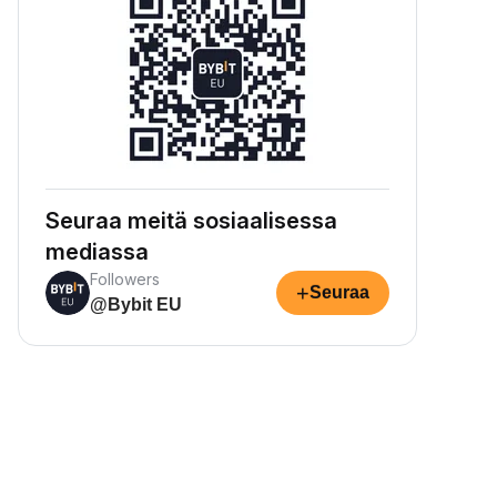
Seuraa meitä sosiaalisessa
mediassa
Followers
+
Seuraa
@Bybit EU