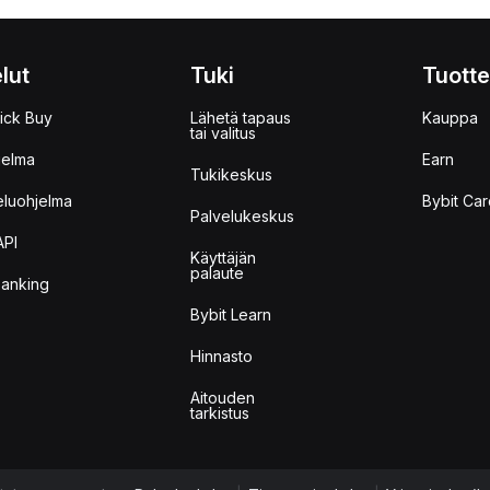
lut
Tuki
Tuotte
ick Buy
Lähetä tapaus
Kauppa
tai valitus
jelma
Earn
Tukikeskus
eluohjelma
Bybit Car
Palvelukeskus
API
Käyttäjän
palaute
anking
Bybit Learn
Hinnasto
Aitouden
tarkistus