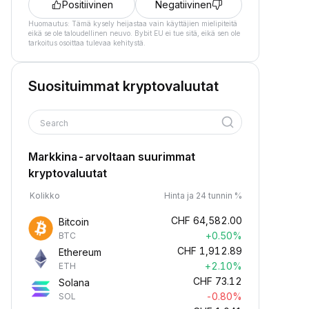
Positiivinen
Negatiivinen
Huomautus: Tämä kysely heijastaa vain käyttäjien mielipiteitä
eikä se ole taloudellinen neuvo. Bybit EU ei tue sitä, eikä sen ole
tarkoitus osoittaa tulevaa kehitystä.
Suosituimmat kryptovaluutat
Search
Markkina-arvoltaan suurimmat
kryptovaluutat
Kolikko
Hinta ja 24 tunnin %
CHF
64,582.00
Bitcoin
+0.50%
BTC
CHF
1,912.89
Ethereum
+2.10%
ETH
CHF
73.12
Solana
-0.80%
SOL