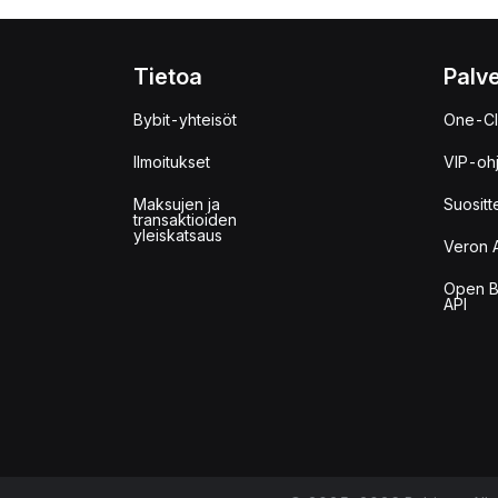
Tietoa
Palve
Bybit-yhteisöt
One-Cl
Ilmoitukset
VIP-oh
Maksujen ja
Suositt
transaktioiden
yleiskatsaus
Veron 
Open B
API