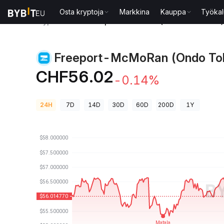
Osta kryptoja
Markkina
Kauppa
Työkal
Kryptohinnat
Freeport-McMoRan (Ondo Tokenized)
Freeport-McMoRan (Ondo Tok
CHF56.02
-0.14%
24H
7D
14D
30D
60D
200D
1Y