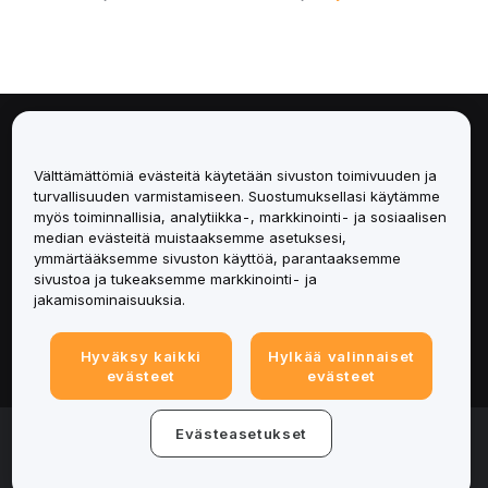
Tietoa
Välttämättömiä evästeitä käytetään sivuston toimivuuden ja
Palvelut
turvallisuuden varmistamiseen. Suostumuksellasi käytämme
myös toiminnallisia, analytiikka-, markkinointi- ja sosiaalisen
median evästeitä muistaaksemme asetuksesi,
Tuki
ymmärtääksemme sivuston käyttöä, parantaaksemme
sivustoa ja tukeaksemme markkinointi- ja
Tuotteet
jakamisominaisuuksia.
Lakiasiat
Hyväksy kaikki
Hylkää valinnaiset
evästeet
evästeet
© 2025-2026 Bybit.eu. All rights reserved.
Evästeasetukset
Palveluehdot
|
Tietosuojaehdot
|
Yritystiedot
(Impressum)
|
Evästeasetukset