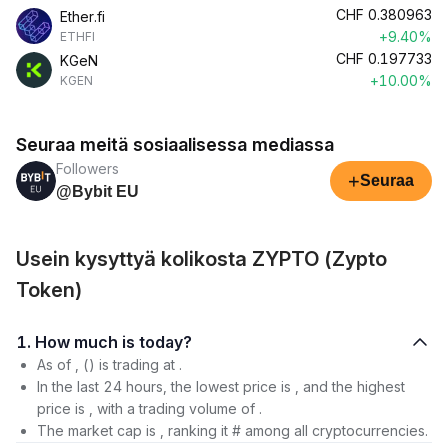
CHF
0.380963
Ether.fi
+9.40%
ETHFI
CHF
0.197733
KGeN
+10.00%
KGEN
Seuraa meitä sosiaalisessa mediassa
Followers
+
Seuraa
@Bybit EU
Usein kysyttyä kolikosta ZYPTO (Zypto
Token)
1. How much is today?
As of , () is trading at .
In the last 24 hours, the lowest price is , and the highest
price is , with a trading volume of .
The market cap is , ranking it # among all cryptocurrencies.