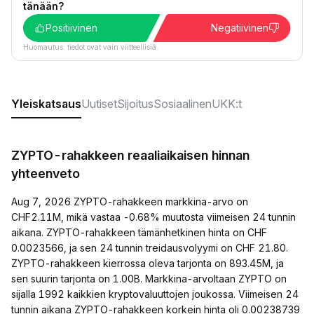
tänään?
Positiivinen
Negatiivinen
Huomautus: tiedot ovat vain viitteellisiä.
Yleiskatsaus
Uutiset
Sijoitus
Sosiaalinen
UKK:t
ZYPTO-rahakkeen reaaliaikaisen hinnan
yhteenveto
Aug 7, 2026 ZYPTO-rahakkeen markkina-arvo on
CHF2.11M, mikä vastaa -0.68% muutosta viimeisen 24 tunnin
aikana. ZYPTO-rahakkeen tämänhetkinen hinta on CHF
0.0023566, ja sen 24 tunnin treidausvolyymi on CHF 21.80.
ZYPTO-rahakkeen kierrossa oleva tarjonta on 893.45M, ja
sen suurin tarjonta on 1.00B. Markkina-arvoltaan ZYPTO on
sijalla 1992 kaikkien kryptovaluuttojen joukossa. Viimeisen 24
tunnin aikana ZYPTO-rahakkeen korkein hinta oli 0.00238739