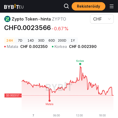
Rekisteröidy
Kryptohinnat
Zypto Token-hinta ZYPTO
Zypto Token-hinta
ZYPTO
CHF
CHF0.0023566
-0.67%
24H
7D
14D
30D
60D
200D
1Y
Matala
CHF
0.002350
Korkea
CHF
0.002390