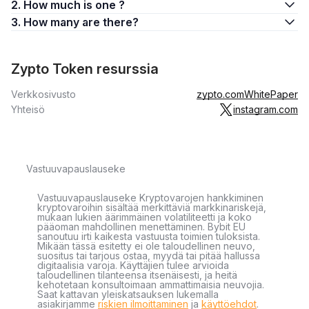
2. How much is one ?
3. How many are there?
Zypto Token resurssia
Verkkosivusto
zypto.com
WhitePaper
Yhteisö
instagram.com
Vastuuvapauslauseke
Vastuuvapauslauseke Kryptovarojen hankkiminen
kryptovaroihin sisältää merkittäviä markkinariskejä,
mukaan lukien äärimmäinen volatiliteetti ja koko
pääoman mahdollinen menettäminen. Bybit EU
sanoutuu irti kaikesta vastuusta toimien tuloksista.
Mikään tässä esitetty ei ole taloudellinen neuvo,
suositus tai tarjous ostaa, myydä tai pitää hallussa
digitaalisia varoja. Käyttäjien tulee arvioida
taloudellinen tilanteensa itsenäisesti, ja heitä
kehotetaan konsultoimaan ammattimaisia neuvojia.
Saat kattavan yleiskatsauksen lukemalla
asiakirjamme
riskien ilmoittaminen
ja
käyttöehdot
.