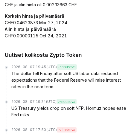
CHF ja alin hinta oli 0.00233663 CHF.
Korkein hinta ja päivämäärä
CHF0.04623873 Mar 27, 2024
Alin hinta ja päivämäärä
CHF0.00000115 Oct 24, 2021
Uutiset kolikosta Zypto Token
2026-08-07 19:45
(UTC)
nouseva
The dollar fell Friday after soft US labor data reduced
expectations that the Federal Reserve will raise interest
rates in the near term.
2026-08-07 19:24
(UTC)
nouseva
US Treasury yields drop on soft NFP, Hormuz hopes ease
Fed risks
2026-08-07 17:50
(UTC)
Laskeva