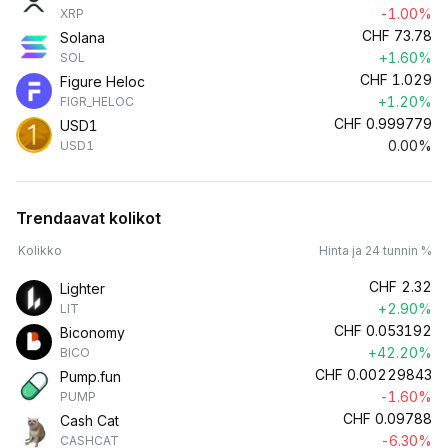
-1.00%
XRP
CHF
73.78
Solana
+1.60%
SOL
CHF
1.029
Figure Heloc
+1.20%
FIGR_HELOC
CHF
0.999779
USD1
0.00%
USD1
Trendaavat kolikot
Kolikko
Hinta ja 24 tunnin %
CHF
2.32
Lighter
+2.90%
LIT
CHF
0.053192
Biconomy
+42.20%
BICO
CHF
0.00229843
Pump.fun
-1.60%
PUMP
CHF
0.09788
Cash Cat
-6.30%
CASHCAT