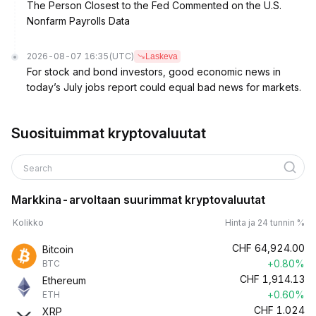
The Person Closest to the Fed Commented on the U.S.
Nonfarm Payrolls Data
2026-08-07 16:35
(UTC)
Laskeva
For stock and bond investors, good economic news in
today’s July jobs report could equal bad news for markets.
Suosituimmat kryptovaluutat
Search
Markkina-arvoltaan suurimmat kryptovaluutat
Kolikko
Hinta ja 24 tunnin %
CHF
64,924.00
Bitcoin
+0.80%
BTC
CHF
1,914.13
Ethereum
+0.60%
ETH
CHF
1.024
XRP