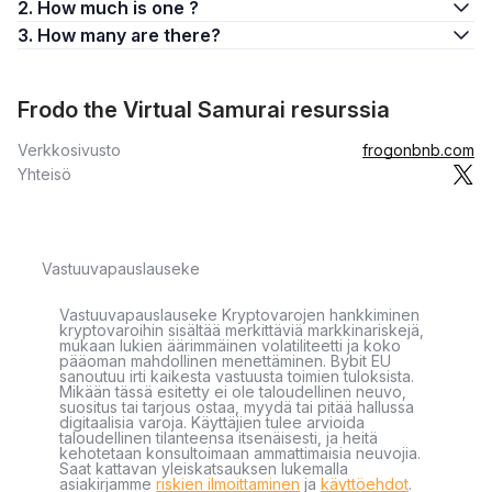
2. How much is one ?
3. How many are there?
Frodo the Virtual Samurai resurssia
Verkkosivusto
frogonbnb.com
Yhteisö
Vastuuvapauslauseke
Vastuuvapauslauseke Kryptovarojen hankkiminen
kryptovaroihin sisältää merkittäviä markkinariskejä,
mukaan lukien äärimmäinen volatiliteetti ja koko
pääoman mahdollinen menettäminen. Bybit EU
sanoutuu irti kaikesta vastuusta toimien tuloksista.
Mikään tässä esitetty ei ole taloudellinen neuvo,
suositus tai tarjous ostaa, myydä tai pitää hallussa
digitaalisia varoja. Käyttäjien tulee arvioida
taloudellinen tilanteensa itsenäisesti, ja heitä
kehotetaan konsultoimaan ammattimaisia neuvojia.
Saat kattavan yleiskatsauksen lukemalla
asiakirjamme
riskien ilmoittaminen
ja
käyttöehdot
.