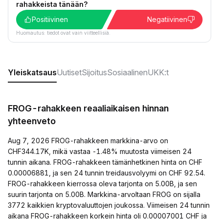
rahakkeista tänään?
Positiivinen
Negatiivinen
Huomautus: tiedot ovat vain viitteellisiä.
Yleiskatsaus
Uutiset
Sijoitus
Sosiaalinen
UKK:t
FROG-rahakkeen reaaliaikaisen hinnan
yhteenveto
Aug 7, 2026 FROG-rahakkeen markkina-arvo on
CHF344.17K, mikä vastaa -1.48% muutosta viimeisen 24
tunnin aikana. FROG-rahakkeen tämänhetkinen hinta on CHF
0.00006881, ja sen 24 tunnin treidausvolyymi on CHF 92.54.
FROG-rahakkeen kierrossa oleva tarjonta on 5.00B, ja sen
suurin tarjonta on 5.00B. Markkina-arvoltaan FROG on sijalla
3772 kaikkien kryptovaluuttojen joukossa. Viimeisen 24 tunnin
aikana FROG-rahakkeen korkein hinta oli 0.00007001 CHF ja