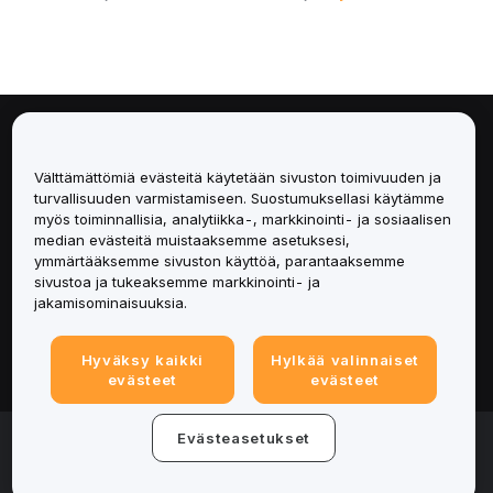
Tietoa
Välttämättömiä evästeitä käytetään sivuston toimivuuden ja
Palvelut
turvallisuuden varmistamiseen. Suostumuksellasi käytämme
myös toiminnallisia, analytiikka-, markkinointi- ja sosiaalisen
median evästeitä muistaaksemme asetuksesi,
Tuki
ymmärtääksemme sivuston käyttöä, parantaaksemme
sivustoa ja tukeaksemme markkinointi- ja
Tuotteet
jakamisominaisuuksia.
Lakiasiat
Hyväksy kaikki
Hylkää valinnaiset
evästeet
evästeet
© 2025-2026 Bybit.eu. Kaikki oikeudet pidätetään.
Evästeasetukset
Palveluehdot
|
Tietosuojaehdot
|
Yritystiedot
(Impressum)
|
Evästeasetukset