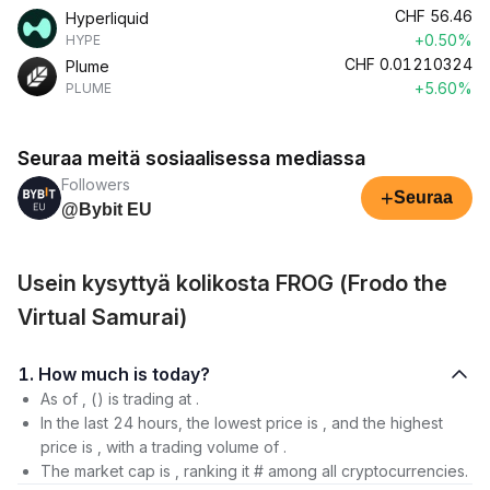
CHF
56.46
Hyperliquid
+0.50%
HYPE
CHF
0.01210324
Plume
+5.60%
PLUME
Seuraa meitä sosiaalisessa mediassa
Followers
+
Seuraa
@Bybit EU
Usein kysyttyä kolikosta FROG (Frodo the
Virtual Samurai)
1. How much is today?
As of , () is trading at .
In the last 24 hours, the lowest price is , and the highest
price is , with a trading volume of .
The market cap is , ranking it # among all cryptocurrencies.