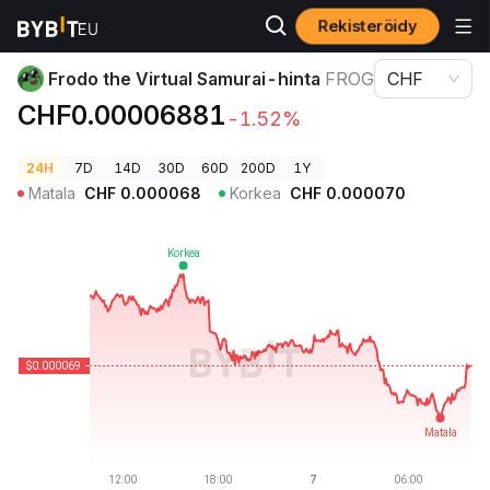
Rekisteröidy
Kryptohinnat
Frodo the Virtual Samurai-hinta FROG
Frodo the Virtual Samurai-hinta
FROG
CHF
CHF0.00006881
-1.52%
24H
7D
14D
30D
60D
200D
1Y
Matala
CHF
0.000068
Korkea
CHF
0.000070