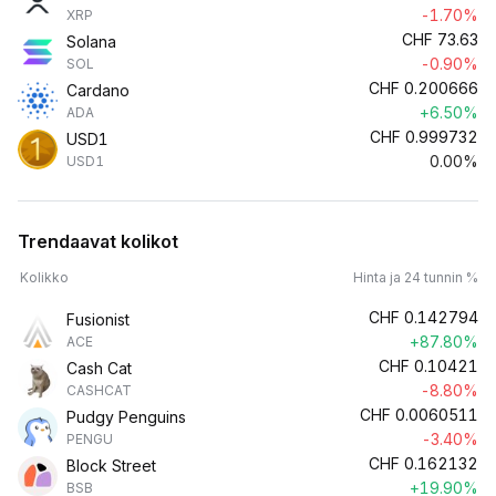
-1.70%
XRP
CHF
73.63
Solana
-0.90%
SOL
CHF
0.200666
Cardano
+6.50%
ADA
CHF
0.999732
USD1
0.00%
USD1
Trendaavat kolikot
Kolikko
Hinta ja 24 tunnin %
CHF
0.142794
Fusionist
+87.80%
ACE
CHF
0.10421
Cash Cat
-8.80%
CASHCAT
CHF
0.0060511
Pudgy Penguins
-3.40%
PENGU
CHF
0.162132
Block Street
+19.90%
BSB