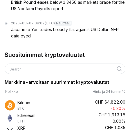
British Pound eases below 1.3450 as markets brace for the
US Nonfarm Payrolls report
2026-08-07 08:02
(UTC)
Neutraali
Japanese Yen trades broadly flat against US Dollar, NFP
data eyed
Suosituimmat kryptovaluutat
Search
Markkina-arvoltaan suurimmat kryptovaluutat
Kolikko
Hinta ja 24 tunnin %
CHF
64,822.00
Bitcoin
-0.30%
BTC
CHF
1,913.18
Ethereum
0.00%
ETH
CHF
1.035
XRP