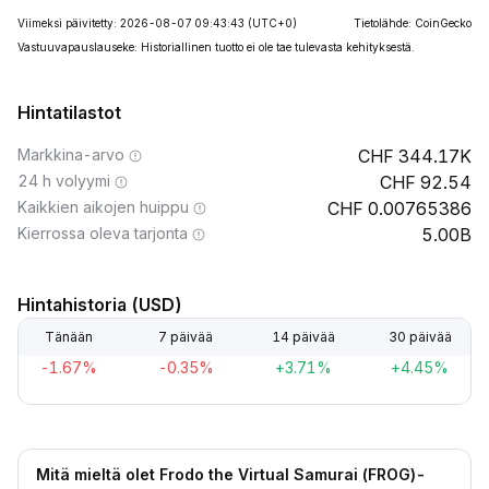
Viimeksi päivitetty: 2026-08-07 09:43:43
(UTC+0)
Tietolähde: CoinGecko
Vastuuvapauslauseke: Historiallinen tuotto ei ole tae tulevasta kehityksestä.
Hintatilastot
Markkina-arvo
344.17K
24 h volyymi
92.54
Kaikkien aikojen huippu
0.00765386
Kierrossa oleva tarjonta
5.00B
Hintahistoria (USD)
Tänään
7 päivää
14 päivää
30 päivää
-1.67%
-0.35%
+3.71%
+4.45%
Mitä mieltä olet Frodo the Virtual Samurai (FROG)-