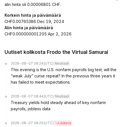
alin hinta oli 0.00006801 CHF.
Korkein hinta ja päivämäärä
CHF0.00765386 Dec 19, 2024
Alin hinta ja päivämäärä
CHF0.000000001205 Apr 2, 2026
Uutiset kolikosta Frodo the Virtual Samurai
2026-08-07 09:24
(UTC)
Neutraali
This evening is the U.S. nonfarm payrolls big test; will the
“weak July” curse repeat? In the previous three years it
has failed to meet expectations.
2026-08-07 08:44
(UTC)
Neutraali
Treasury yields hold steady ahead of key nonfarm
payrolls, jobless data
2026-08-07 08:25
(UTC)
Laskeva