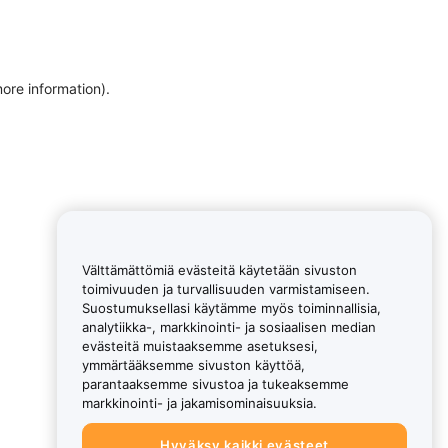
more information)
.
Välttämättömiä evästeitä käytetään sivuston
toimivuuden ja turvallisuuden varmistamiseen.
Suostumuksellasi käytämme myös toiminnallisia,
analytiikka-, markkinointi- ja sosiaalisen median
evästeitä muistaaksemme asetuksesi,
ymmärtääksemme sivuston käyttöä,
parantaaksemme sivustoa ja tukeaksemme
markkinointi- ja jakamisominaisuuksia.
Hyväksy kaikki evästeet