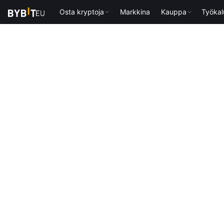
Osta kryptoja
Markkina
Kauppa
Työkal