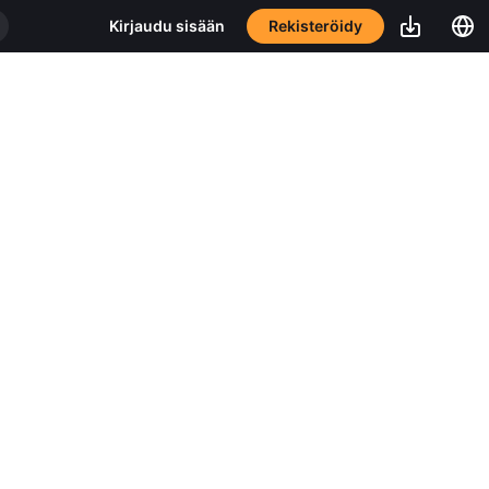
Rekisteröidy
Kirjaudu sisään