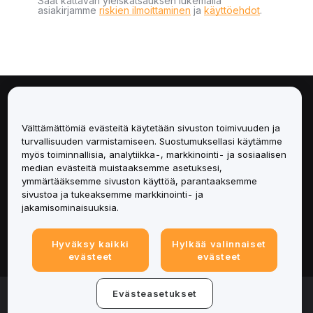
Saat kattavan yleiskatsauksen lukemalla
asiakirjamme
riskien ilmoittaminen
ja
käyttöehdot
.
Tietoa
Välttämättömiä evästeitä käytetään sivuston toimivuuden ja
Palvelut
turvallisuuden varmistamiseen. Suostumuksellasi käytämme
myös toiminnallisia, analytiikka-, markkinointi- ja sosiaalisen
median evästeitä muistaaksemme asetuksesi,
Tuki
ymmärtääksemme sivuston käyttöä, parantaaksemme
sivustoa ja tukeaksemme markkinointi- ja
Tuotteet
jakamisominaisuuksia.
Lakiasiat
Hyväksy kaikki
Hylkää valinnaiset
evästeet
evästeet
© 2025-2026 Bybit.eu. All rights reserved.
Evästeasetukset