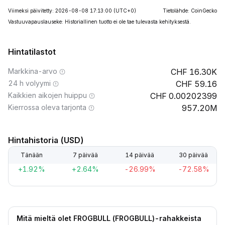
Viimeksi päivitetty: 2026-08-08 17:13:00
(UTC+0)
Tietolähde: CoinGecko
Vastuuvapauslauseke: Historiallinen tuotto ei ole tae tulevasta kehityksestä.
Hintatilastot
Markkina-arvo
16.30K
24 h volyymi
59.16
Kaikkien aikojen huippu
0.00202399
Kierrossa oleva tarjonta
957.20M
Hintahistoria (USD)
Tänään
7 päivää
14 päivää
30 päivää
+1.92%
+2.64%
-26.99%
-72.58%
Mitä mieltä olet FROGBULL (FROGBULL)-rahakkeista