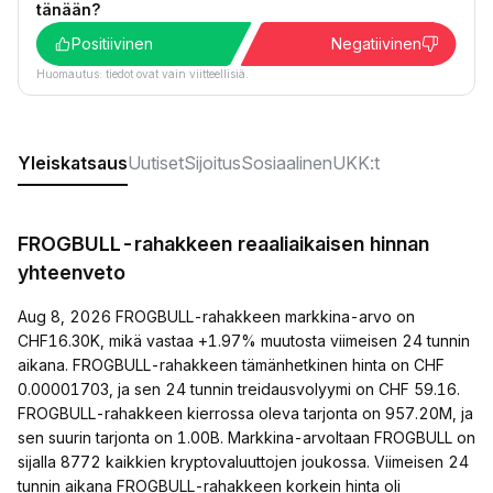
tänään?
Positiivinen
Negatiivinen
Huomautus: tiedot ovat vain viitteellisiä.
Yleiskatsaus
Uutiset
Sijoitus
Sosiaalinen
UKK:t
FROGBULL-rahakkeen reaaliaikaisen hinnan
yhteenveto
Aug 8, 2026 FROGBULL-rahakkeen markkina-arvo on
CHF16.30K, mikä vastaa +1.97% muutosta viimeisen 24 tunnin
aikana. FROGBULL-rahakkeen tämänhetkinen hinta on CHF
0.00001703, ja sen 24 tunnin treidausvolyymi on CHF 59.16.
FROGBULL-rahakkeen kierrossa oleva tarjonta on 957.20M, ja
sen suurin tarjonta on 1.00B. Markkina-arvoltaan FROGBULL on
sijalla 8772 kaikkien kryptovaluuttojen joukossa. Viimeisen 24
tunnin aikana FROGBULL-rahakkeen korkein hinta oli