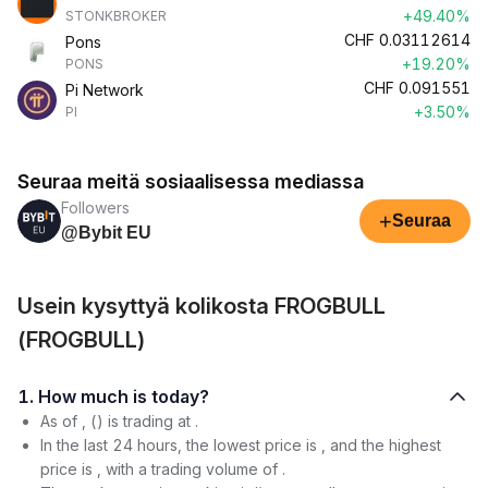
+49.40%
STONKBROKER
CHF
0.03112614
Pons
+19.20%
PONS
CHF
0.091551
Pi Network
+3.50%
PI
Seuraa meitä sosiaalisessa mediassa
Followers
+
Seuraa
@Bybit EU
Usein kysyttyä kolikosta FROGBULL
(FROGBULL)
1. How much is today?
As of , () is trading at .
In the last 24 hours, the lowest price is , and the highest
price is , with a trading volume of .