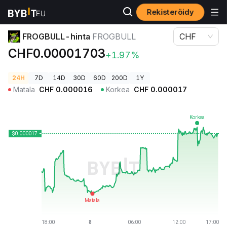
Rekisteröidy
Kryptohinnat
FROGBULL-hinta FROGBULL
FROGBULL-hinta
FROGBULL
CHF
CHF0.00001703
+1.97%
24H
7D
14D
30D
60D
200D
1Y
Matala
CHF
0.000016
Korkea
CHF
0.000017