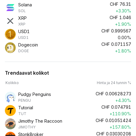
CHF
76.31
Solana
+3.30%
SOL
CHF
1.046
XRP
+1.90%
XRP
CHF
0.999567
USD1
0.00%
USD1
CHF
0.071157
Dogecoin
+1.80%
DOGE
Trendaavat kolikot
Kolikko
Hinta ja 24 tunnin %
CHF
0.00628273
Pudgy Penguins
+4.30%
PENGU
CHF
0.074791
Tutorial
+110.90%
TUT
CHF
0.01051424
Jimothy The Raccoon
+157.80%
JIMOTHY
CHF
0.03030208
StonkBroker