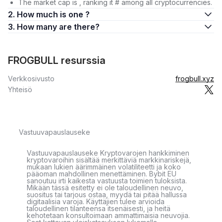
The market cap is , ranking it # among all cryptocurrencies.
2. How much is one ?
3. How many are there?
FROGBULL resurssia
Verkkosivusto
frogbull.xyz
Yhteisö
Vastuuvapauslauseke
Vastuuvapauslauseke Kryptovarojen hankkiminen
kryptovaroihin sisältää merkittäviä markkinariskejä,
mukaan lukien äärimmäinen volatiliteetti ja koko
pääoman mahdollinen menettäminen. Bybit EU
sanoutuu irti kaikesta vastuusta toimien tuloksista.
Mikään tässä esitetty ei ole taloudellinen neuvo,
suositus tai tarjous ostaa, myydä tai pitää hallussa
digitaalisia varoja. Käyttäjien tulee arvioida
taloudellinen tilanteensa itsenäisesti, ja heitä
kehotetaan konsultoimaan ammattimaisia neuvojia.