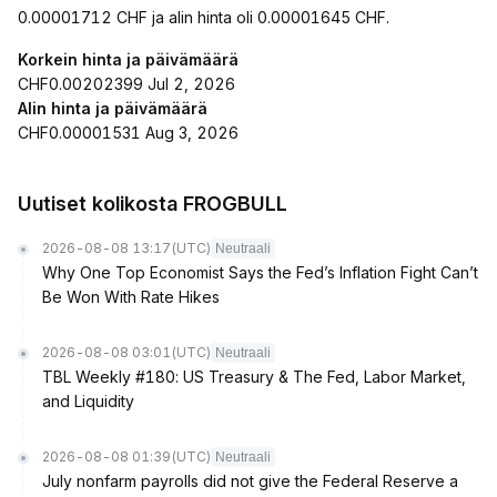
0.00001712 CHF ja alin hinta oli 0.00001645 CHF.
Korkein hinta ja päivämäärä
CHF0.00202399 Jul 2, 2026
Alin hinta ja päivämäärä
CHF0.00001531 Aug 3, 2026
Uutiset kolikosta FROGBULL
2026-08-08 13:17
(UTC)
Neutraali
Why One Top Economist Says the Fed’s Inflation Fight Can’t
Be Won With Rate Hikes
2026-08-08 03:01
(UTC)
Neutraali
TBL Weekly #180: US Treasury & The Fed, Labor Market,
and Liquidity
2026-08-08 01:39
(UTC)
Neutraali
July nonfarm payrolls did not give the Federal Reserve a