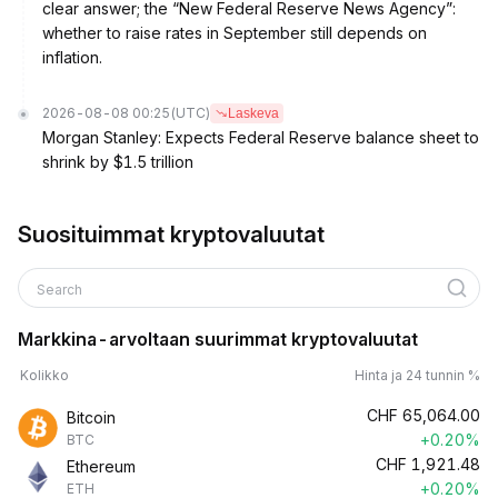
clear answer; the “New Federal Reserve News Agency”:
whether to raise rates in September still depends on
inflation.
2026-08-08 00:25
(UTC)
Laskeva
Morgan Stanley: Expects Federal Reserve balance sheet to
shrink by $1.5 trillion
Suosituimmat kryptovaluutat
Search
Markkina-arvoltaan suurimmat kryptovaluutat
Kolikko
Hinta ja 24 tunnin %
CHF
65,064.00
Bitcoin
+0.20%
BTC
CHF
1,921.48
Ethereum
+0.20%
ETH