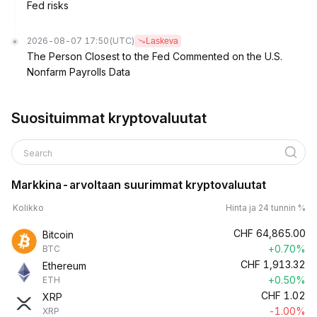
Fed risks
2026-08-07 17:50
(UTC)
Laskeva
The Person Closest to the Fed Commented on the U.S.
Nonfarm Payrolls Data
Suosituimmat kryptovaluutat
Search
Markkina-arvoltaan suurimmat kryptovaluutat
Kolikko
Hinta ja 24 tunnin %
CHF
64,865.00
Bitcoin
+0.70%
BTC
CHF
1,913.32
Ethereum
+0.50%
ETH
CHF
1.02
XRP
-1.00%
XRP