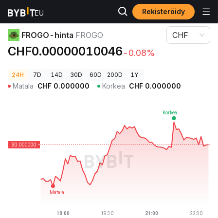
Rekisteröidy
Kryptohinnat
FROGO-hinta FROGO
FROGO-hinta
FROGO
CHF
CHF0.00000010046
-0.08%
24H
7D
14D
30D
60D
200D
1Y
Matala
CHF
0.000000
Korkea
CHF
0.000000