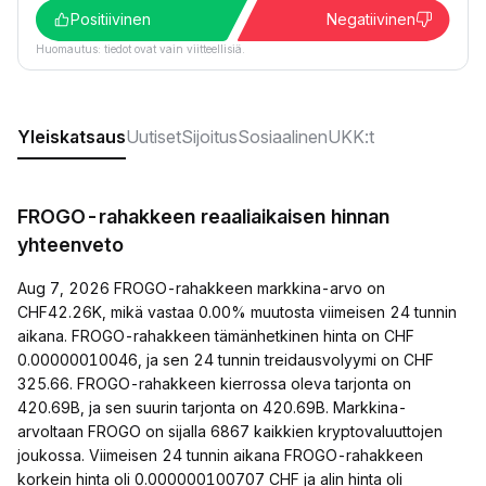
Positiivinen
Negatiivinen
Huomautus: tiedot ovat vain viitteellisiä.
Yleiskatsaus
Uutiset
Sijoitus
Sosiaalinen
UKK:t
FROGO-rahakkeen reaaliaikaisen hinnan
yhteenveto
Aug 7, 2026 FROGO-rahakkeen markkina-arvo on
CHF42.26K, mikä vastaa 0.00% muutosta viimeisen 24 tunnin
aikana. FROGO-rahakkeen tämänhetkinen hinta on CHF
0.00000010046, ja sen 24 tunnin treidausvolyymi on CHF
325.66. FROGO-rahakkeen kierrossa oleva tarjonta on
420.69B, ja sen suurin tarjonta on 420.69B. Markkina-
arvoltaan FROGO on sijalla 6867 kaikkien kryptovaluuttojen
joukossa. Viimeisen 24 tunnin aikana FROGO-rahakkeen
korkein hinta oli 0.000000100707 CHF ja alin hinta oli