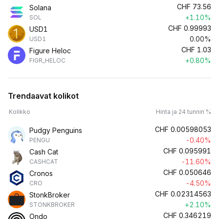
CHF
73.56
Solana
+1.10%
SOL
CHF
0.99993
USD1
0.00%
USD1
CHF
1.03
Figure Heloc
+0.80%
FIGR_HELOC
Trendaavat kolikot
Kolikko
Hinta ja 24 tunnin %
CHF
0.00598053
Pudgy Penguins
-0.40%
PENGU
CHF
0.095991
Cash Cat
-11.60%
CASHCAT
CHF
0.050646
Cronos
-4.50%
CRO
CHF
0.02314563
StonkBroker
+2.10%
STONKBROKER
CHF
0.346219
Ondo