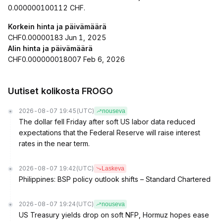
0.000000100112 CHF.
Korkein hinta ja päivämäärä
CHF0.00000183 Jun 1, 2025
Alin hinta ja päivämäärä
CHF0.000000018007 Feb 6, 2026
Uutiset kolikosta FROGO
2026-08-07 19:45
(UTC)
nouseva
The dollar fell Friday after soft US labor data reduced
expectations that the Federal Reserve will raise interest
rates in the near term.
2026-08-07 19:42
(UTC)
Laskeva
Philippines: BSP policy outlook shifts – Standard Chartered
2026-08-07 19:24
(UTC)
nouseva
US Treasury yields drop on soft NFP, Hormuz hopes ease