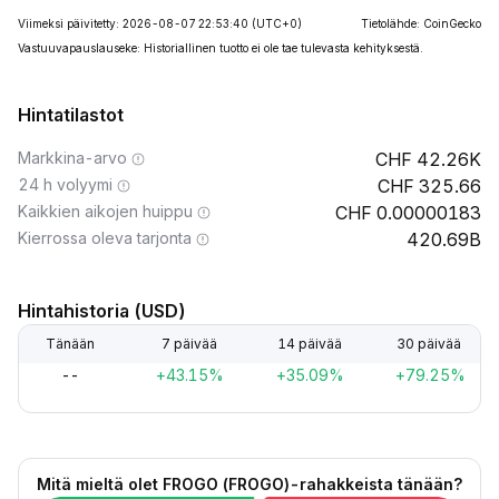
Viimeksi päivitetty: 2026-08-07 22:53:40
(UTC+0)
Tietolähde: CoinGecko
Vastuuvapauslauseke: Historiallinen tuotto ei ole tae tulevasta kehityksestä.
Hintatilastot
Markkina-arvo
42.26K
24 h volyymi
325.66
Kaikkien aikojen huippu
0.00000183
Kierrossa oleva tarjonta
420.69B
Hintahistoria (USD)
Tänään
7 päivää
14 päivää
30 päivää
--
+43.15%
+35.09%
+79.25%
Mitä mieltä olet FROGO (FROGO)-rahakkeista tänään?