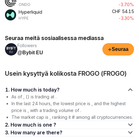
-3.70%
ONDO
CHF
54.15
Hyperliquid
-3.30%
HYPE
Seuraa meitä sosiaalisessa mediassa
Followers
+
Seuraa
@Bybit EU
Usein kysyttyä kolikosta FROGO (FROGO)
1. How much is today?
As of , () is trading at .
In the last 24 hours, the lowest price is , and the highest
price is , with a trading volume of .
The market cap is , ranking it # among all cryptocurrencies.
2. How much is one ?
3. How many are there?