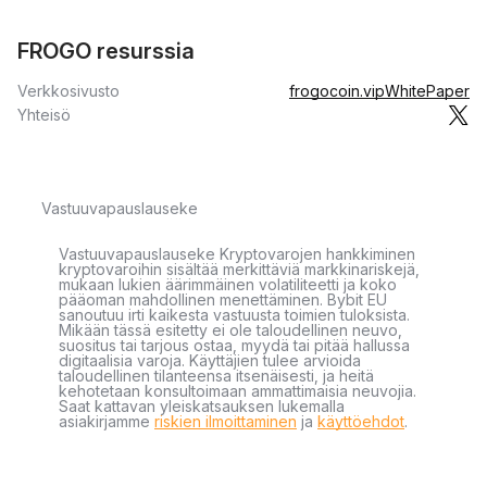
FROGO resurssia
Verkkosivusto
frogocoin.vip
WhitePaper
Yhteisö
Vastuuvapauslauseke
Vastuuvapauslauseke Kryptovarojen hankkiminen
kryptovaroihin sisältää merkittäviä markkinariskejä,
mukaan lukien äärimmäinen volatiliteetti ja koko
pääoman mahdollinen menettäminen. Bybit EU
sanoutuu irti kaikesta vastuusta toimien tuloksista.
Mikään tässä esitetty ei ole taloudellinen neuvo,
suositus tai tarjous ostaa, myydä tai pitää hallussa
digitaalisia varoja. Käyttäjien tulee arvioida
taloudellinen tilanteensa itsenäisesti, ja heitä
kehotetaan konsultoimaan ammattimaisia neuvojia.
Saat kattavan yleiskatsauksen lukemalla
asiakirjamme
riskien ilmoittaminen
ja
käyttöehdot
.