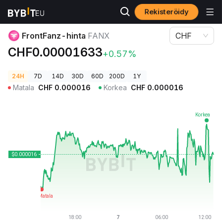
Rekisteröidy
Kryptohinnat
FrontFanz-hinta FANX
FrontFanz-hinta
FANX
CHF
CHF0.00001633
+0.57%
24H
7D
14D
30D
60D
200D
1Y
Matala
CHF
0.000016
Korkea
CHF
0.000016