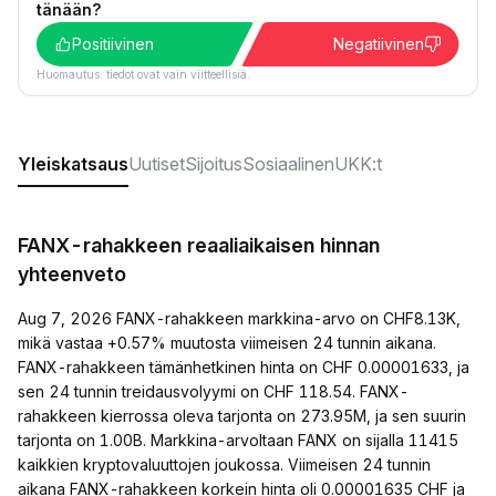
tänään?
Positiivinen
Negatiivinen
Huomautus: tiedot ovat vain viitteellisiä.
Yleiskatsaus
Uutiset
Sijoitus
Sosiaalinen
UKK:t
FANX-rahakkeen reaaliaikaisen hinnan
yhteenveto
Aug 7, 2026 FANX-rahakkeen markkina-arvo on CHF8.13K,
mikä vastaa +0.57% muutosta viimeisen 24 tunnin aikana.
FANX-rahakkeen tämänhetkinen hinta on CHF 0.00001633, ja
sen 24 tunnin treidausvolyymi on CHF 118.54. FANX-
rahakkeen kierrossa oleva tarjonta on 273.95M, ja sen suurin
tarjonta on 1.00B. Markkina-arvoltaan FANX on sijalla 11415
kaikkien kryptovaluuttojen joukossa. Viimeisen 24 tunnin
aikana FANX-rahakkeen korkein hinta oli 0.00001635 CHF ja