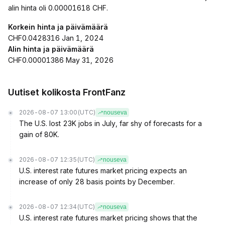
alin hinta oli 0.00001618 CHF.
Korkein hinta ja päivämäärä
CHF0.0428316 Jan 1, 2024
Alin hinta ja päivämäärä
CHF0.00001386 May 31, 2026
Uutiset kolikosta FrontFanz
2026-08-07 13:00
(UTC)
nouseva
The U.S. lost 23K jobs in July, far shy of forecasts for a
gain of 80K.
2026-08-07 12:35
(UTC)
nouseva
U.S. interest rate futures market pricing expects an
increase of only 28 basis points by December.
2026-08-07 12:34
(UTC)
nouseva
U.S. interest rate futures market pricing shows that the