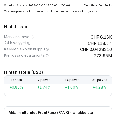
Viimeksi päivitetty: 2026-08-07 13:10:01
(UTC+0)
Tietolähde: CoinGecko
Vastuuvapauslauseke: Historiallinen tuotto ei ole tae tulevasta kehityksestä.
Hintatilastot
Markkina-arvo
8.13K
24 h volyymi
118.54
Kaikkien aikojen huippu
0.0428316
Kierrossa oleva tarjonta
273.95M
Hintahistoria (USD)
Tänään
7 päivää
14 päivää
30 päivää
+0.85%
+1.74%
+1.00%
+4.28%
Mitä mieltä olet FrontFanz (FANX)-rahakkeista