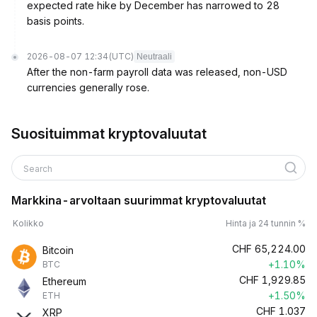
expected rate hike by December has narrowed to 28
basis points.
2026-08-07 12:34
(UTC)
Neutraali
After the non-farm payroll data was released, non-USD
currencies generally rose.
Suosituimmat kryptovaluutat
Search
Markkina-arvoltaan suurimmat kryptovaluutat
Kolikko
Hinta ja 24 tunnin %
CHF
65,224.00
Bitcoin
+1.10%
BTC
CHF
1,929.85
Ethereum
+1.50%
ETH
CHF
1.037
XRP