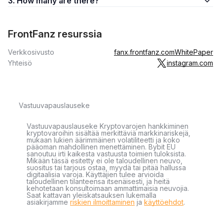
3. How many are there?
FrontFanz resurssia
Verkkosivusto
fanx.frontfanz.com
WhitePaper
Yhteisö
instagram.com
Vastuuvapauslauseke
Vastuuvapauslauseke Kryptovarojen hankkiminen
kryptovaroihin sisältää merkittäviä markkinariskejä,
mukaan lukien äärimmäinen volatiliteetti ja koko
pääoman mahdollinen menettäminen. Bybit EU
sanoutuu irti kaikesta vastuusta toimien tuloksista.
Mikään tässä esitetty ei ole taloudellinen neuvo,
suositus tai tarjous ostaa, myydä tai pitää hallussa
digitaalisia varoja. Käyttäjien tulee arvioida
taloudellinen tilanteensa itsenäisesti, ja heitä
kehotetaan konsultoimaan ammattimaisia neuvojia.
Saat kattavan yleiskatsauksen lukemalla
asiakirjamme
riskien ilmoittaminen
ja
käyttöehdot
.