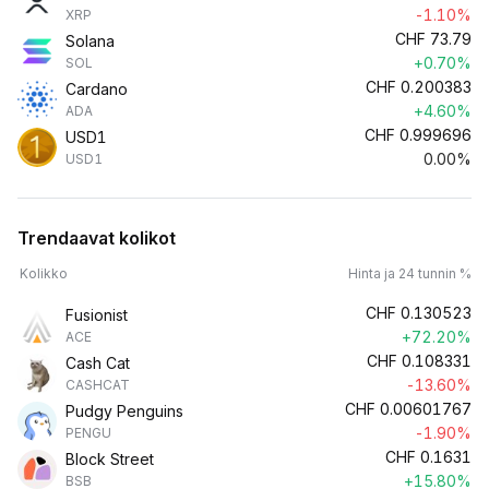
-1.10%
XRP
CHF
73.79
Solana
+0.70%
SOL
CHF
0.200383
Cardano
+4.60%
ADA
CHF
0.999696
USD1
0.00%
USD1
Trendaavat kolikot
Kolikko
Hinta ja 24 tunnin %
CHF
0.130523
Fusionist
+72.20%
ACE
CHF
0.108331
Cash Cat
-13.60%
CASHCAT
CHF
0.00601767
Pudgy Penguins
-1.90%
PENGU
CHF
0.1631
Block Street
+15.80%
BSB