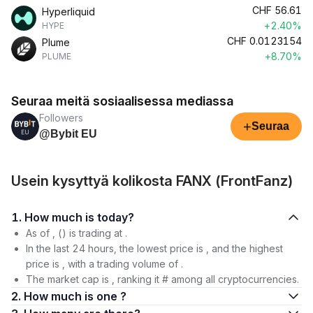
CHF
56.61
Hyperliquid
+2.40%
HYPE
CHF
0.0123154
Plume
+8.70%
PLUME
Seuraa meitä sosiaalisessa mediassa
Followers
+
Seuraa
@Bybit EU
Usein kysyttyä kolikosta FANX (FrontFanz)
1. How much is today?
As of , () is trading at .
In the last 24 hours, the lowest price is , and the highest
price is , with a trading volume of .
The market cap is , ranking it # among all cryptocurrencies.
2. How much is one ?