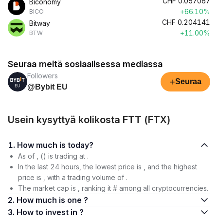
CHF
0.057067
Biconomy
+66.10%
BICO
CHF
0.204141
Bitway
+11.00%
BTW
Seuraa meitä sosiaalisessa mediassa
Followers
+
Seuraa
@Bybit EU
Usein kysyttyä kolikosta FTT (FTX)
1. How much is today?
As of , () is trading at .
In the last 24 hours, the lowest price is , and the highest
price is , with a trading volume of .
The market cap is , ranking it # among all cryptocurrencies.
2. How much is one ?
3. How to invest in ?