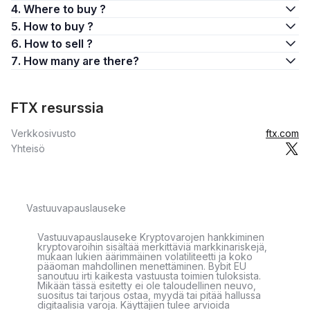
4. Where to buy ?
5. How to buy ?
6. How to sell ?
7. How many are there?
FTX resurssia
Verkkosivusto
ftx.com
Yhteisö
Vastuuvapauslauseke
Vastuuvapauslauseke Kryptovarojen hankkiminen
kryptovaroihin sisältää merkittäviä markkinariskejä,
mukaan lukien äärimmäinen volatiliteetti ja koko
pääoman mahdollinen menettäminen. Bybit EU
sanoutuu irti kaikesta vastuusta toimien tuloksista.
Mikään tässä esitetty ei ole taloudellinen neuvo,
suositus tai tarjous ostaa, myydä tai pitää hallussa
digitaalisia varoja. Käyttäjien tulee arvioida