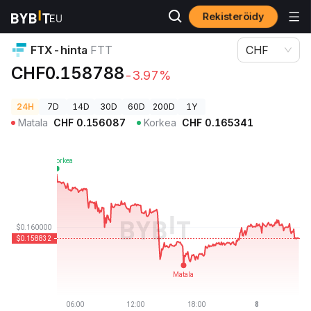
Rekisteröidy
Kryptohinnat
FTX-hinta FTT
FTX-hinta
FTT
CHF
CHF0.158788
-3.97%
24H
7D
14D
30D
60D
200D
1Y
Matala
CHF
0.156087
Korkea
CHF
0.165341