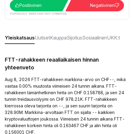
Positiivinen
Negatiivinen
Huomautus: tiedot ovat vain viitteellisiä.
Yleiskatsaus
Uutiset
Kauppa
Sijoitus
Sosiaalinen
UKK:t
FTT-rahakkeen reaaliaikaisen hinnan
yhteenveto
Aug 8, 2026 FTT-rahakkeen markkina-arvo on CHF--, mikä
vastaa 0.00% muutosta viimeisen 24 tunnin aikana. FTT-
rahakkeen tämänhetkinen hinta on CHF 0.158788, ja sen 24
tunnin treidausvolyymi on CHF 978.21K. FTT-rahakkeen
kierrossa oleva tarjonta on --, ja sen suurin tarjonta on
328.90M. Markkina-arvoltaan FTT on sijalla -- kaikkien
kryptovaluuttojen joukossa. Viimeisen 24 tunnin aikana FTT-
rahakkeen korkein hinta oli 0.163467 CHF ja alin hinta oli
0.156001 CHF.