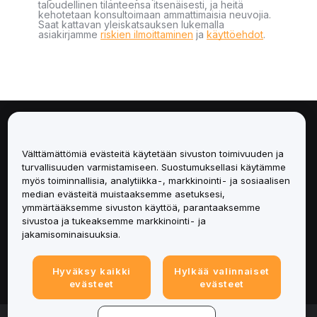
taloudellinen tilanteensa itsenäisesti, ja heitä
kehotetaan konsultoimaan ammattimaisia neuvojia.
Saat kattavan yleiskatsauksen lukemalla
asiakirjamme
riskien ilmoittaminen
ja
käyttöehdot
.
Tietoa
Välttämättömiä evästeitä käytetään sivuston toimivuuden ja
Palvelut
turvallisuuden varmistamiseen. Suostumuksellasi käytämme
myös toiminnallisia, analytiikka-, markkinointi- ja sosiaalisen
median evästeitä muistaaksemme asetuksesi,
Tuki
ymmärtääksemme sivuston käyttöä, parantaaksemme
sivustoa ja tukeaksemme markkinointi- ja
Tuotteet
jakamisominaisuuksia.
Lakiasiat
Hyväksy kaikki
Hylkää valinnaiset
evästeet
evästeet