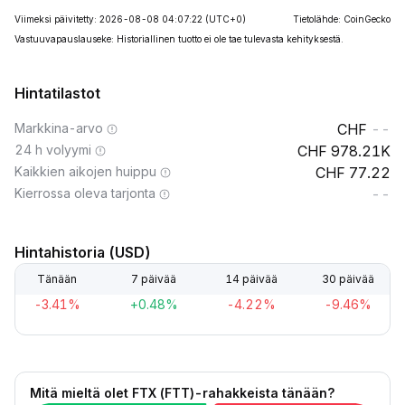
Viimeksi päivitetty: 2026-08-08 04:07:22
(UTC+0)
Tietolähde: CoinGecko
Vastuuvapauslauseke: Historiallinen tuotto ei ole tae tulevasta kehityksestä.
Hintatilastot
Markkina-arvo
--
24 h volyymi
978.21K
Kaikkien aikojen huippu
77.22
Kierrossa oleva tarjonta
--
Hintahistoria (USD)
Tänään
7 päivää
14 päivää
30 päivää
-3.41%
+0.48%
-4.22%
-9.46%
Mitä mieltä olet FTX (FTT)-rahakkeista tänään?