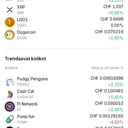
+3.10%
SOL
CHF
1.037
XRP
+0.90%
XRP
CHF
0.9999
USD1
0.00%
USD1
CHF
0.070216
Dogecoin
+1.60%
DOGE
Trendaavat kolikot
Kolikko
Hinta ja 24 tunnin %
CHF
0.00616396
Pudgy Penguins
+2.70%
PENGU
CHF
0.100492
Cash Cat
+5.40%
CASHCAT
CHF
0.090052
Pi Network
+2.40%
PI
CHF
0.00228165
Pump.fun
-4.50%
PUMP