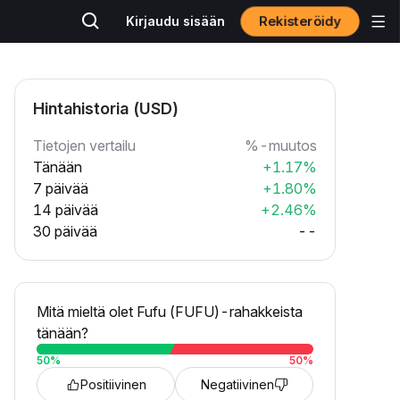
Rekisteröidy
Kirjaudu sisään
Hintahistoria (USD)
Tietojen vertailu
%-muutos
Tänään
+1.17%
7 päivää
+1.80%
14 päivää
+2.46%
30 päivää
--
Mitä mieltä olet Fufu (FUFU)-rahakkeista
tänään?
50
%
50
%
Positiivinen
Negatiivinen