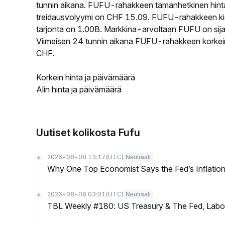
tunnin aikana. FUFU-rahakkeen tämänhetkinen hint
treidausvolyymi on CHF 15.09. FUFU-rahakkeen kier
tarjonta on 1.00B. Markkina-arvoltaan FUFU on sija
Viimeisen 24 tunnin aikana FUFU-rahakkeen korkein
CHF.
Korkein hinta ja päivämäärä
Alin hinta ja päivämäärä
Uutiset kolikosta Fufu
2026-08-08 13:17
(UTC)
Neutraali
Why One Top Economist Says the Fed’s Inflation
2026-08-08 03:01
(UTC)
Neutraali
TBL Weekly #180: US Treasury & The Fed, Labor 