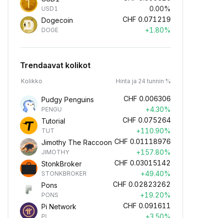
0.00%
USD1
CHF
0.071219
Dogecoin
+1.80%
DOGE
Trendaavat kolikot
Kolikko
Hinta ja 24 tunnin %
CHF
0.006306
Pudgy Penguins
+4.30%
PENGU
CHF
0.075264
Tutorial
+110.90%
TUT
CHF
0.01118976
Jimothy The Raccoon
+157.80%
JIMOTHY
CHF
0.03015142
StonkBroker
+49.40%
STONKBROKER
CHF
0.02823262
Pons
+19.20%
PONS
CHF
0.091611
Pi Network
+3.50%
PI