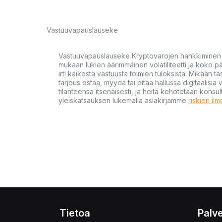
Vastuuvapauslauseke
Vastuuvapauslauseke Kryptovarojen hankkiminen kr
mukaan lukien äärimmäinen volatiliteetti ja koko
irti kaikesta vastuusta toimien tuloksista. Mikään tä
tarjous ostaa, myydä tai pitää hallussa digitaalisia 
tilanteensa itsenäisesti, ja heitä kehotetaan kons
yleiskatsauksen lukemalla asiakirjamme
riskien il
Tietoa
Palve