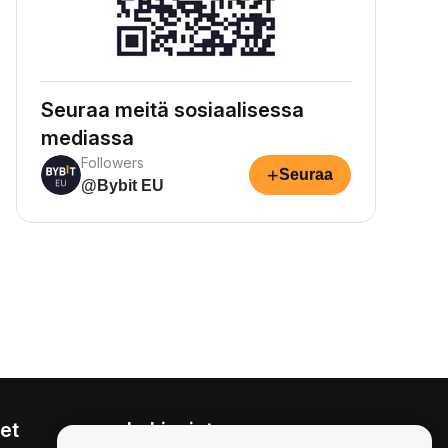
Seuraa meitä sosiaalisessa
mediassa
Followers
+
Seuraa
@Bybit EU
et
Lakiasiat