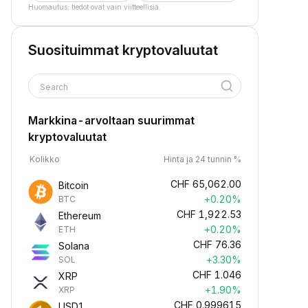
Huomautus: tiedot ovat vain viitteellisiä.
Suosituimmat kryptovaluutat
Search
Markkina-arvoltaan suurimmat
kryptovaluutat
Kolikko
Hinta ja 24 tunnin %
CHF
65,062.00
Bitcoin
+0.20%
BTC
CHF
1,922.53
Ethereum
+0.20%
ETH
CHF
76.36
Solana
+3.30%
SOL
CHF
1.046
XRP
+1.90%
XRP
CHF
0.999615
USD1