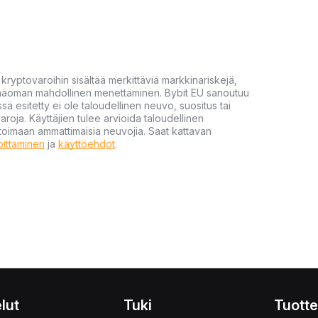
yptovaroihin sisältää merkittäviä markkinariskejä,
 pääoman mahdollinen menettäminen. Bybit EU sanoutuu
ssä esitetty ei ole taloudellinen neuvo, suositus tai
varoja. Käyttäjien tulee arvioida taloudellinen
ultoimaan ammattimaisia neuvojia. Saat kattavan
moittaminen
ja
käyttöehdot
.
lut
Tuki
Tuotte