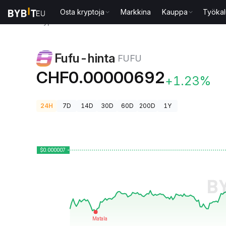
Osta kryptoja
Markkina
Kauppa
Työkal
Kryptohinnat
Fufu-hinta FUFU
Fufu-hinta
FUFU
CHF0.00000692
+1.23%
24H
7D
14D
30D
60D
200D
1Y