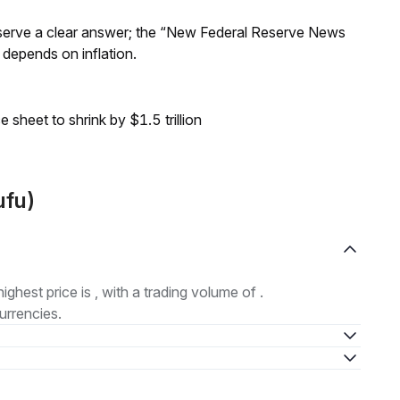
Reserve a clear answer; the “New Federal Reserve News
 depends on inflation.
sheet to shrink by $1.5 trillion
ufu)
highest price is , with a trading volume of .
urrencies.