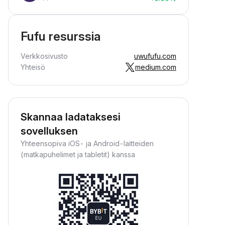
Fufu resurssia
Verkkosivusto
uwufufu.com
Yhteisö
medium.com
Skannaa ladataksesi
sovelluksen
Yhteensopiva iOS- ja Android-laitteiden
(matkapuhelimet ja tabletit) kanssa