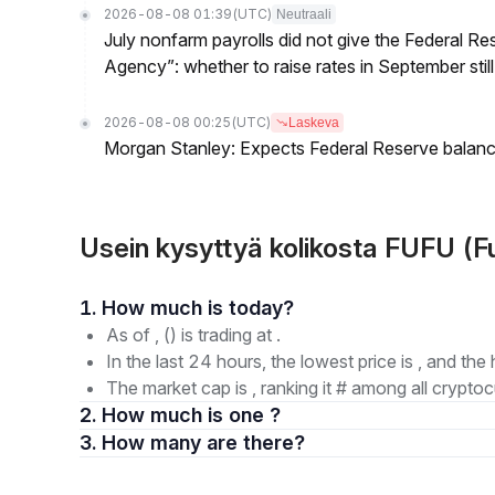
2026-08-08 01:39
(UTC)
Neutraali
July nonfarm payrolls did not give the Federal 
Agency”: whether to raise rates in September still
2026-08-08 00:25
(UTC)
Laskeva
Morgan Stanley: Expects Federal Reserve balance 
Usein kysyttyä kolikosta FUFU (F
1. How much is today?
As of , () is trading at .
In the last 24 hours, the lowest price is , and the 
The market cap is , ranking it # among all cryptoc
2. How much is one ?
3. How many are there?