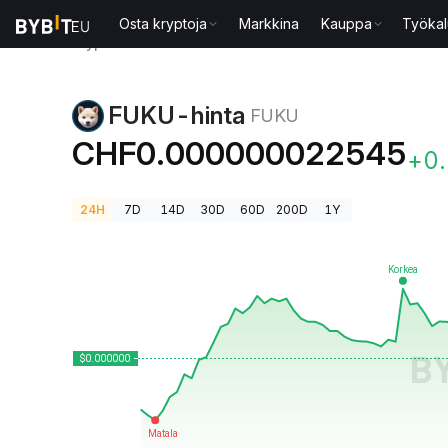
Osta kryptoja
Markkina
Kauppa
Työkal
Kryptohinnat
FUKU-hinta FUKU
FUKU-hinta
FUKU
CHF0.000000022545
+0
24H
7D
14D
30D
60D
200D
1Y