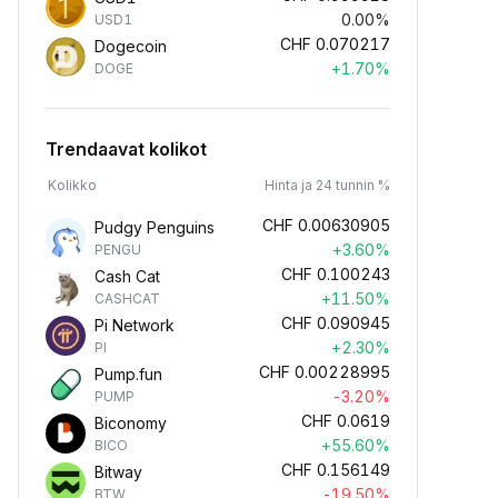
0.00%
USD1
CHF
0.070217
Dogecoin
+1.70%
DOGE
Trendaavat kolikot
Kolikko
Hinta ja 24 tunnin %
CHF
0.00630905
Pudgy Penguins
+3.60%
PENGU
CHF
0.100243
Cash Cat
+11.50%
CASHCAT
CHF
0.090945
Pi Network
+2.30%
PI
CHF
0.00228995
Pump.fun
-3.20%
PUMP
CHF
0.0619
Biconomy
+55.60%
BICO
CHF
0.156149
Bitway
-19.50%
BTW