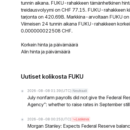
tunnin aikana. FUKU-rahakkeen tämänhetkinen hin
treidausvolyymi on CHF 77.15. FUKU-rahakkeen kier
tarjonta on 420.69B. Markkina-arvoltaan FUKU on si
Viimeisen 24 tunnin aikana FUKU-rahakkeen korkein
0.000000022508 CHF.
Korkein hinta ja päivämäärä
Alin hinta ja päivämäärä
Uutiset kolikosta FUKU
2026-08-08 01:39
(UTC)
Neutraali
July nonfarm payrolls did not give the Federal 
Agency”: whether to raise rates in September still
2026-08-08 00:25
(UTC)
Laskeva
Morgan Stanley: Expects Federal Reserve balance 