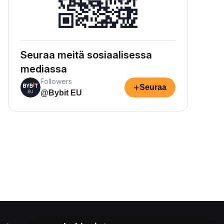
Seuraa meitä sosiaalisessa
mediassa
Followers
+
Seuraa
@Bybit EU