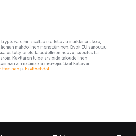
yptovaroihin sisältää merkittäviä markkinariskejä,
 pääoman mahdollinen menettäminen. Bybit EU sanoutuu
ssä esitetty ei ole taloudellinen neuvo, suositus tai
varoja. Käyttäjien tulee arvioida taloudellinen
ultoimaan ammattimaisia neuvojia. Saat kattavan
moittaminen
ja
käyttöehdot
.