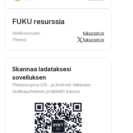
FUKU resurssia
Verkkosivusto
fukucoin.io
Yhteisö
fukucoin.io
Skannaa ladataksesi
sovelluksen
Yhteensopiva iOS- ja Android-laitteiden
(matkapuhelimet ja tabletit) kanssa