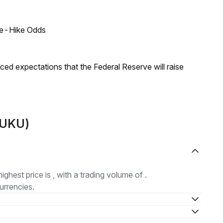
ate-Hike Odds
duced expectations that the Federal Reserve will raise
FUKU)
highest price is , with a trading volume of .
urrencies.