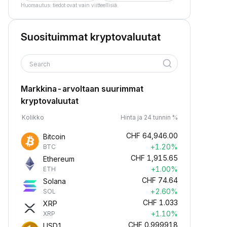
Huomautus: tiedot ovat vain viitteellisiä.
Suosituimmat kryptovaluutat
Search
Markkina-arvoltaan suurimmat
kryptovaluutat
Kolikko
Hinta ja 24 tunnin %
CHF
64,946.00
Bitcoin
+1.20%
BTC
CHF
1,915.65
Ethereum
+1.00%
ETH
CHF
74.64
Solana
+2.60%
SOL
CHF
1.033
XRP
+1.10%
XRP
CHF
0.999918
USD1