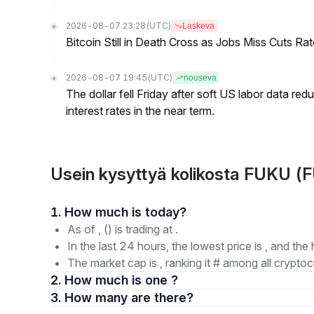
2026-08-07 23:28
(UTC)
Laskeva
Bitcoin Still in Death Cross as Jobs Miss Cuts R
2026-08-07 19:45
(UTC)
nouseva
The dollar fell Friday after soft US labor data re
interest rates in the near term.
Usein kysyttyä kolikosta FUKU (
1. How much is today?
As of , () is trading at .
In the last 24 hours, the lowest price is , and the 
The market cap is , ranking it # among all cryptoc
2. How much is one ?
3. How many are there?