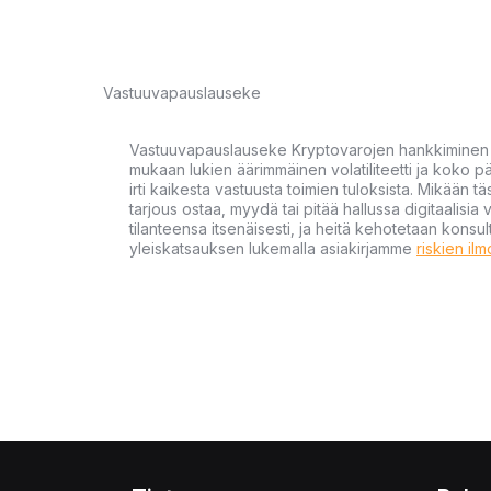
Vastuuvapauslauseke
Vastuuvapauslauseke Kryptovarojen hankkiminen kr
mukaan lukien äärimmäinen volatiliteetti ja koko
irti kaikesta vastuusta toimien tuloksista. Mikään tä
tarjous ostaa, myydä tai pitää hallussa digitaalisia 
tilanteensa itsenäisesti, ja heitä kehotetaan kons
yleiskatsauksen lukemalla asiakirjamme
riskien il