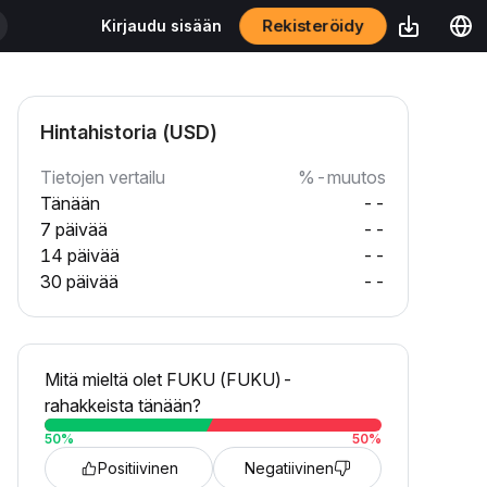
Rekisteröidy
Kirjaudu sisään
Hintahistoria (USD)
Tietojen vertailu
%-muutos
Tänään
--
7 päivää
--
14 päivää
--
30 päivää
--
Mitä mieltä olet FUKU (FUKU)-
rahakkeista tänään?
50
%
50
%
Positiivinen
Negatiivinen