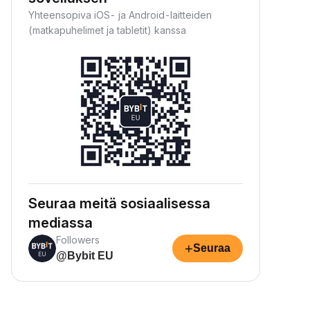
Yhteensopiva iOS- ja Android-laitteiden
(matkapuhelimet ja tabletit) kanssa
Seuraa meitä sosiaalisessa
mediassa
Followers
+
Seuraa
@Bybit EU