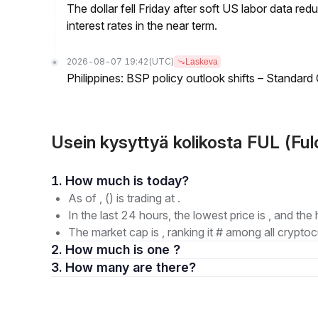
The dollar fell Friday after soft US labor data re
interest rates in the near term.
2026-08-07 19:42
(UTC)
Laskeva
Philippines: BSP policy outlook shifts – Standard
Usein kysyttyä kolikosta FUL (Fu
1. How much is today?
As of , () is trading at .
In the last 24 hours, the lowest price is , and the 
The market cap is , ranking it # among all cryptoc
2. How much is one ?
3. How many are there?