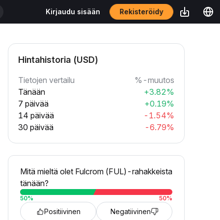
Rekisteröidy
Kirjaudu sisään
Hintahistoria (USD)
Tietojen vertailu
%-muutos
Tänään
+3.82%
7 päivää
+0.19%
14 päivää
-1.54%
30 päivää
-6.79%
Mitä mieltä olet Fulcrom (FUL)-rahakkeista
tänään?
50
%
50
%
Positiivinen
Negatiivinen