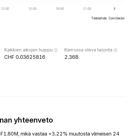
Tietolähde: CoinGecko
Kaikkien aikojen huippu
Kierrossa oleva tarjonta
0.03625816
2.36B
nnan yhteenveto
F1.80M, mikä vastaa +3.22% muutosta viimeisen 24