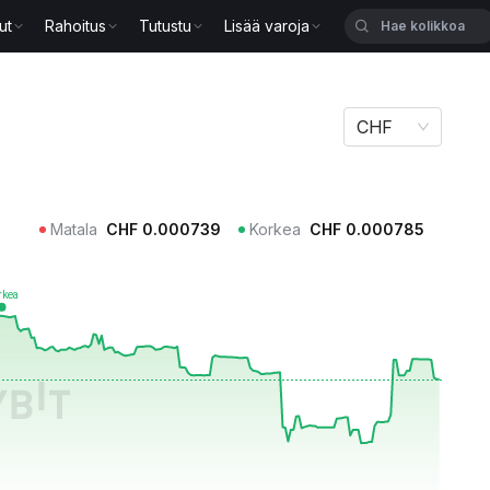
ut
Rahoitus
Tutustu
Lisää varoja
CHF
Matala
CHF
0.000739
Korkea
CHF
0.000785