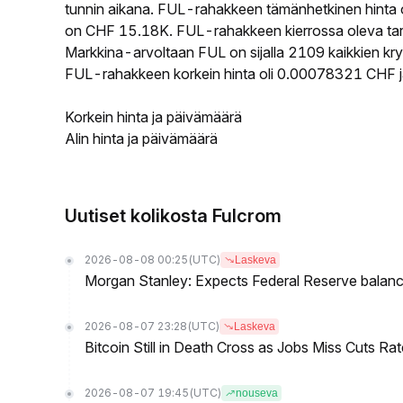
tunnin aikana. FUL-rahakkeen tämänhetkinen hinta
on CHF 15.18K. FUL-rahakkeen kierrossa oleva tarjo
Markkina-arvoltaan FUL on sijalla 2109 kaikkien kry
FUL-rahakkeen korkein hinta oli 0.00078321 CHF ja
Korkein hinta ja päivämäärä
Alin hinta ja päivämäärä
Uutiset kolikosta Fulcrom
2026-08-08 00:25
(UTC)
Laskeva
Morgan Stanley: Expects Federal Reserve balance 
2026-08-07 23:28
(UTC)
Laskeva
Bitcoin Still in Death Cross as Jobs Miss Cuts R
2026-08-07 19:45
(UTC)
nouseva