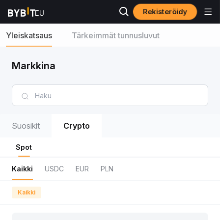
Rekisteröidy
Yleiskatsaus
Tärkeimmät tunnusluvut
Markkina
Suosikit
Crypto
Spot
Kaikki
USDC
EUR
PLN
Kaikki