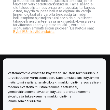
ja muut tiedot on hankittu julkisista lähteistä, ja ne
tarjotaan vain tiedotustarkoituksiin. Tämä sisältö ei
ole taloudellista neuvontaa eikä suositus tai tarjous
ostaa, myydä tai pitää hallussa digitaalisia varoja.
Ennen digitaalisilla varoilla treidausta tai niiden
hallussapitoa sijoittajien tulisi arvioida huolellisesti
taloudellinen tilanteensa ja riskinsietokykynsä sekä
tarvittaessa kääntyä pätevien laki-, vero- tai
sijoitusalan ammattilaisten puoleen. Lisätietoja saat
Bybit EU:n käyttöehdoista
.
Tietoa
Välttämättömiä evästeitä käytetään sivuston toimivuuden ja
Palvelut
turvallisuuden varmistamiseen. Suostumuksellasi käytämme
myös toiminnallisia, analytiikka-, markkinointi- ja sosiaalisen
median evästeitä muistaaksemme asetuksesi,
Tuki
ymmärtääksemme sivuston käyttöä, parantaaksemme
sivustoa ja tukeaksemme markkinointi- ja
Tuotteet
jakamisominaisuuksia.