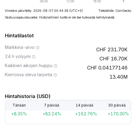
Viimeksi päivitetty: 2026-08-07 00:44:38
(UTC+0)
Tietolähde: CoinGecko
Vastuuvapauslauseke: Historiallinen tuotto ei ole tae tulevasta kehityksestä.
Hintatilastot
Markkina-arvo
231.70K
24 h volyymi
16.70K
Kaikkien aikojen huippu
0.04177146
Kierrossa oleva tarjonta
13.40M
Hintahistoria (USD)
Tänään
7 päivää
14 päivää
30 päivää
+8.35%
+83.24%
+162.76%
+170.30%