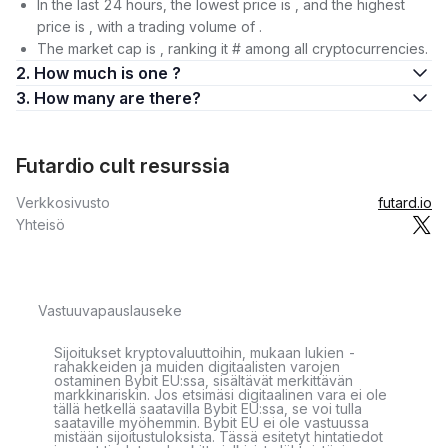
In the last 24 hours, the lowest price is , and the highest
price is , with a trading volume of .
The market cap is , ranking it # among all cryptocurrencies.
2. How much is one ?
3. How many are there?
Futardio cult resurssia
Verkkosivusto
futard.io
Yhteisö
Vastuuvapauslauseke
Sijoitukset kryptovaluuttoihin, mukaan lukien -
rahakkeiden ja muiden digitaalisten varojen
ostaminen Bybit EU:ssa, sisältävät merkittävän
markkinariskin. Jos etsimäsi digitaalinen vara ei ole
tällä hetkellä saatavilla Bybit EU:ssa, se voi tulla
saataville myöhemmin. Bybit EU ei ole vastuussa
mistään sijoitustuloksista. Tässä esitetyt hintatiedot