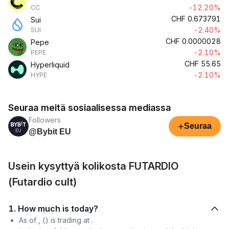
-12.20%
CC
CHF
0.673791
Sui
-2.40%
SUI
CHF
0.0000028
Pepe
-2.10%
PEPE
CHF
55.65
Hyperliquid
-2.10%
HYPE
Seuraa meitä sosiaalisessa mediassa
Followers
+
Seuraa
@Bybit EU
Usein kysyttyä kolikosta FUTARDIO
(Futardio cult)
1. How much is today?
As of , () is trading at .