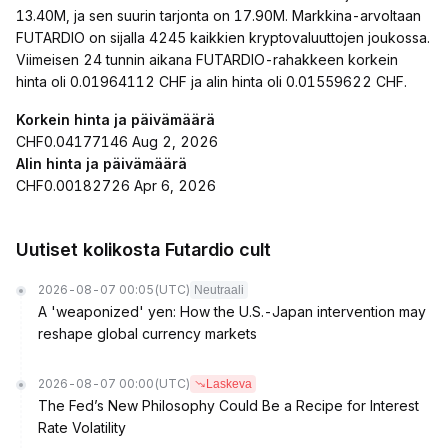
13.40M, ja sen suurin tarjonta on 17.90M. Markkina-arvoltaan
FUTARDIO on sijalla 4245 kaikkien kryptovaluuttojen joukossa.
Viimeisen 24 tunnin aikana FUTARDIO-rahakkeen korkein
hinta oli 0.01964112 CHF ja alin hinta oli 0.01559622 CHF.
Korkein hinta ja päivämäärä
CHF0.04177146 Aug 2, 2026
Alin hinta ja päivämäärä
CHF0.00182726 Apr 6, 2026
Uutiset kolikosta Futardio cult
2026-08-07 00:05
(UTC)
Neutraali
A 'weaponized' yen: How the U.S.-Japan intervention may
reshape global currency markets
2026-08-07 00:00
(UTC)
Laskeva
The Fed’s New Philosophy Could Be a Recipe for Interest
Rate Volatility