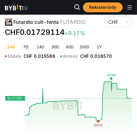
Rekisteröidy
Kryptohinnat
Futardio cult-hinta FUTARDIO
Futardio cult-hinta
FUTARDIO
CHF
CHF0.01729114
+9.17%
24H
7D
14D
30D
60D
200D
1Y
Matala
CHF
0.015586
Korkea
CHF
0.018570