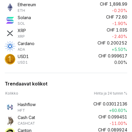
CHF
1,898.99
Ethereum
-0.20%
ETH
CHF
72.60
Solana
-1.90%
SOL
CHF
1.035
XRP
-2.40%
XRP
CHF
0.200252
Cardano
+5.50%
ADA
CHF
0.999617
USD1
0.00%
USD1
Trendaavat kolikot
Kolikko
Hinta ja 24 tunnin %
CHF
0.03012136
Hashflow
+60.60%
HFT
CHF
0.099451
Cash Cat
-11.00%
CASHCAT
CHF
0.089924
Canton