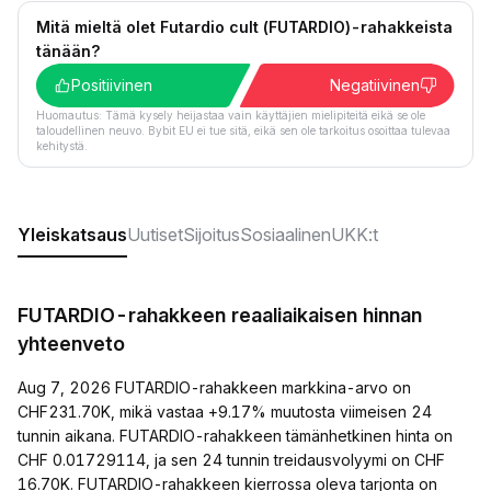
Mitä mieltä olet Futardio cult (FUTARDIO)-rahakkeista
tänään?
Positiivinen
Negatiivinen
Huomautus: Tämä kysely heijastaa vain käyttäjien mielipiteitä eikä se ole
taloudellinen neuvo. Bybit EU ei tue sitä, eikä sen ole tarkoitus osoittaa tulevaa
kehitystä.
Yleiskatsaus
Uutiset
Sijoitus
Sosiaalinen
UKK:t
FUTARDIO-rahakkeen reaaliaikaisen hinnan
yhteenveto
Aug 7, 2026 FUTARDIO-rahakkeen markkina-arvo on
CHF231.70K, mikä vastaa +9.17% muutosta viimeisen 24
tunnin aikana. FUTARDIO-rahakkeen tämänhetkinen hinta on
CHF 0.01729114, ja sen 24 tunnin treidausvolyymi on CHF
16.70K. FUTARDIO-rahakkeen kierrossa oleva tarjonta on