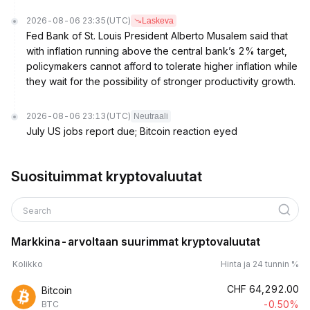
2026-08-06 23:35
(UTC)
Laskeva
Fed Bank of St. Louis President Alberto Musalem said that
with inflation running above the central bank’s 2% target,
policymakers cannot afford to tolerate higher inflation while
they wait for the possibility of stronger productivity growth.
2026-08-06 23:13
(UTC)
Neutraali
July US jobs report due; Bitcoin reaction eyed
Suosituimmat kryptovaluutat
Search
Markkina-arvoltaan suurimmat kryptovaluutat
Kolikko
Hinta ja 24 tunnin %
CHF
64,292.00
Bitcoin
-0.50%
BTC