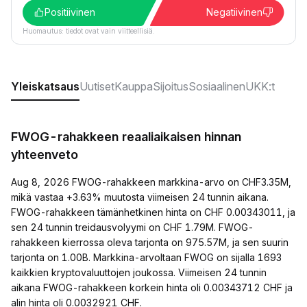
Positiivinen
Negatiivinen
Huomautus: tiedot ovat vain viitteellisiä.
Yleiskatsaus
Uutiset
Kauppa
Sijoitus
Sosiaalinen
UKK:t
FWOG-rahakkeen reaaliaikaisen hinnan
yhteenveto
Aug 8, 2026 FWOG-rahakkeen markkina-arvo on CHF3.35M,
mikä vastaa +3.63% muutosta viimeisen 24 tunnin aikana.
FWOG-rahakkeen tämänhetkinen hinta on CHF 0.00343011, ja
sen 24 tunnin treidausvolyymi on CHF 1.79M. FWOG-
rahakkeen kierrossa oleva tarjonta on 975.57M, ja sen suurin
tarjonta on 1.00B. Markkina-arvoltaan FWOG on sijalla 1693
kaikkien kryptovaluuttojen joukossa. Viimeisen 24 tunnin
aikana FWOG-rahakkeen korkein hinta oli 0.00343712 CHF ja
alin hinta oli 0.0032921 CHF.