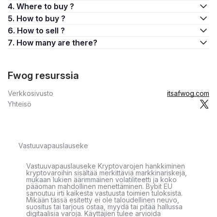
4. Where to buy ?
5. How to buy ?
6. How to sell ?
7. How many are there?
Fwog resurssia
Verkkosivusto
itsafwog.com
Yhteisö
Vastuuvapauslauseke
Vastuuvapauslauseke Kryptovarojen hankkiminen
kryptovaroihin sisältää merkittäviä markkinariskejä,
mukaan lukien äärimmäinen volatiliteetti ja koko
pääoman mahdollinen menettäminen. Bybit EU
sanoutuu irti kaikesta vastuusta toimien tuloksista.
Mikään tässä esitetty ei ole taloudellinen neuvo,
suositus tai tarjous ostaa, myydä tai pitää hallussa
digitaalisia varoja. Käyttäjien tulee arvioida