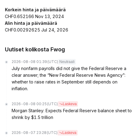
Korkein hinta ja päivämäärä
CHF0.652166 Nov 13, 2024
Alin hinta ja päivämäärä
CHF0.00292625 Jul 24, 2026
Uutiset kolikosta Fwog
2026-08-08 01:39
(UTC)
Neutraali
July nonfarm payrolls did not give the Federal Reserve a
clear answer; the “New Federal Reserve News Agency”:
whether to raise rates in September still depends on
inflation.
2026-08-08 00:25
(UTC)
Laskeva
Morgan Stanley: Expects Federal Reserve balance sheet to
shrink by $1.5 trillion
2026-08-07 23:28
(UTC)
Laskeva