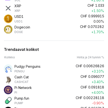
+2.60%
SOL
CHF
1.033
XRP
+1.50%
XRP
CHF
0.999915
USD1
0.00%
USD1
CHF
0.070282
Dogecoin
+1.70%
DOGE
Trendaavat kolikot
Kolikko
Hinta ja 24 tunnin %
CHF
0.00626826
Pudgy Penguins
+3.10%
PENGU
CHF
0.096077
Cash Cat
+3.40%
CASHCAT
CHF
0.091818
Pi Network
+4.00%
PI
CHF
0.00228118
Pump.fun
-0.90%
PUMP