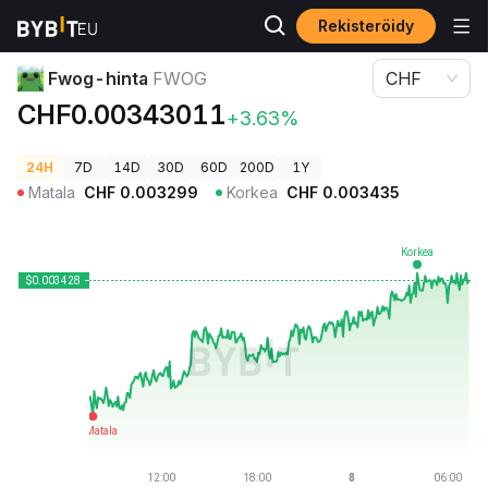
Rekisteröidy
Kryptohinnat
Fwog-hinta FWOG
Fwog-hinta
FWOG
CHF
CHF0.00343011
+3.63%
24H
7D
14D
30D
60D
200D
1Y
Matala
CHF
0.003299
Korkea
CHF
0.003435