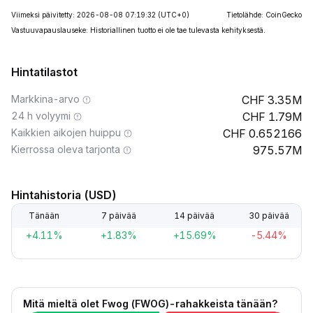
Viimeksi päivitetty: 2026-08-08 07:19:32
(UTC+0)
Tietolähde: CoinGecko
Vastuuvapauslauseke: Historiallinen tuotto ei ole tae tulevasta kehityksestä.
Hintatilastot
Markkina-arvo
3.35M
24 h volyymi
1.79M
Kaikkien aikojen huippu
0.652166
Kierrossa oleva tarjonta
975.57M
Hintahistoria (USD)
Tänään
7 päivää
14 päivää
30 päivää
+4.11%
+1.83%
+15.69%
-5.44%
Mitä mieltä olet Fwog (FWOG)-rahakkeista tänään?