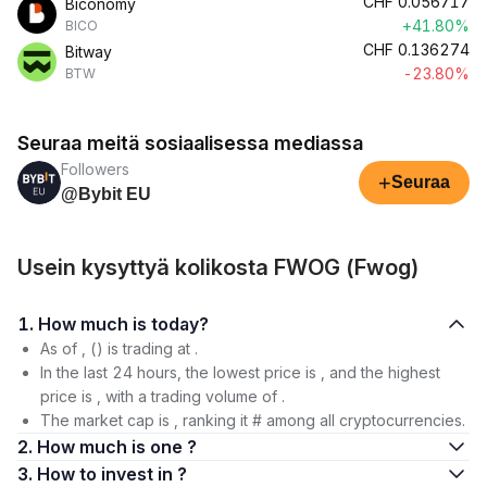
CHF
0.056717
Biconomy
+41.80%
BICO
CHF
0.136274
Bitway
-23.80%
BTW
Seuraa meitä sosiaalisessa mediassa
Followers
+
Seuraa
@Bybit EU
Usein kysyttyä kolikosta FWOG (Fwog)
1. How much is today?
As of , () is trading at .
In the last 24 hours, the lowest price is , and the highest
price is , with a trading volume of .
The market cap is , ranking it # among all cryptocurrencies.
2. How much is one ?
3. How to invest in ?