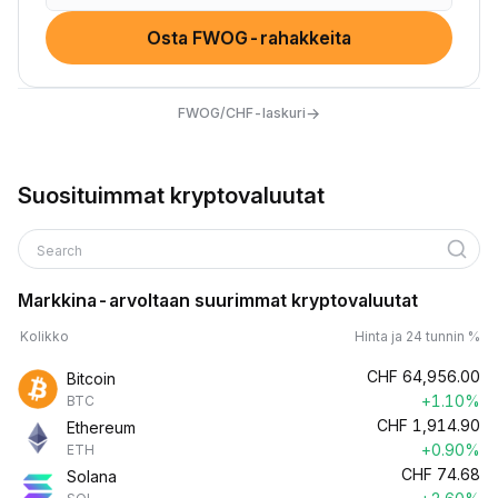
Osta FWOG-rahakkeita
→
FWOG/CHF-laskuri
Suosituimmat kryptovaluutat
Search
Markkina-arvoltaan suurimmat kryptovaluutat
Kolikko
Hinta ja 24 tunnin %
CHF
64,956.00
Bitcoin
+1.10%
BTC
CHF
1,914.90
Ethereum
+0.90%
ETH
CHF
74.68
Solana