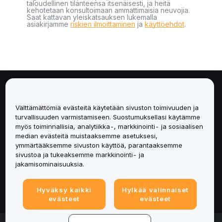
taloudellinen tilanteensa itsenäisesti, ja heitä
kehotetaan konsultoimaan ammattimaisia neuvojia.
Saat kattavan yleiskatsauksen lukemalla
asiakirjamme
riskien ilmoittaminen
ja
käyttöehdot
.
Tietoa
Välttämättömiä evästeitä käytetään sivuston toimivuuden ja
Palvelut
turvallisuuden varmistamiseen. Suostumuksellasi käytämme
myös toiminnallisia, analytiikka-, markkinointi- ja sosiaalisen
median evästeitä muistaaksemme asetuksesi,
Tuki
ymmärtääksemme sivuston käyttöä, parantaaksemme
sivustoa ja tukeaksemme markkinointi- ja
Tuotteet
jakamisominaisuuksia.
Lakiasiat
Hyväksy kaikki
Hylkää valinnaiset
evästeet
evästeet